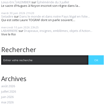
Loius-Eric SALEMBIER
sur
Éphéméride du 3 juillet
Le sacre d'Hugues à Noyon inscrivit son règne dans la...
mardi 30
juin 2026
21h20
Setadire
sur
Dans le monde et dans notre Pays légal en folie...
Qui est cette Laure TOGRAF dont on parle souvent....
mercredi 10
juin 2026
23h25
LABARRIERE
sur
Drapeaux, insignes, emblèmes, objets d'Action...
Vive le Roi
Rechercher
Archives
août 2026
juillet 2026
juin 2026
mai 2026