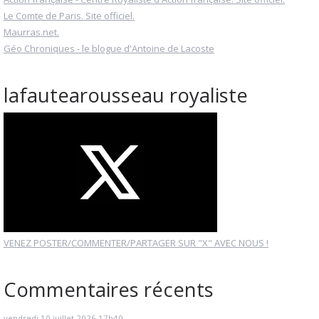
Le Comte de Paris. Site officiel.
Maurras.net.
Géo Chroniques - le blogue d'Antoine de Lacoste
lafautearousseau royaliste
VENEZ POSTER/COMMENTER/PARTAGER SUR "X" AVEC NOUS !
Commentaires récents
vendredi 10
juillet 2026
17h40