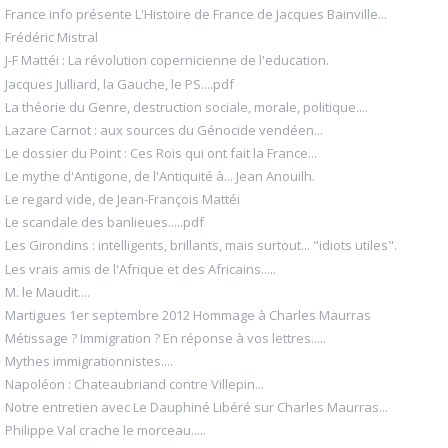
France info présente L'Histoire de France de Jacques Bainville...
Frédéric Mistral
J-F Mattéi : La révolution copernicienne de l'education.
Jacques Julliard, la Gauche, le PS....pdf
La théorie du Genre, destruction sociale, morale, politique....
Lazare Carnot : aux sources du Génocide vendéen...
Le dossier du Point : Ces Rois qui ont fait la France...
Le mythe d'Antigone, de l'Antiquité à... Jean Anouilh.
Le regard vide, de Jean-François Mattéi
Le scandale des banlieues.....pdf
Les Girondins : intelligents, brillants, mais surtout... "idiots utiles".
Les vrais amis de l'Afrique et des Africains.....
M. le Maudit....
Martigues 1er septembre 2012 Hommage à Charles Maurras
Métissage ? Immigration ? En réponse à vos lettres.....
Mythes immigrationnistes....
Napoléon : Chateaubriand contre Villepin...
Notre entretien avec Le Dauphiné Libéré sur Charles Maurras...
Philippe Val crache le morceau.....