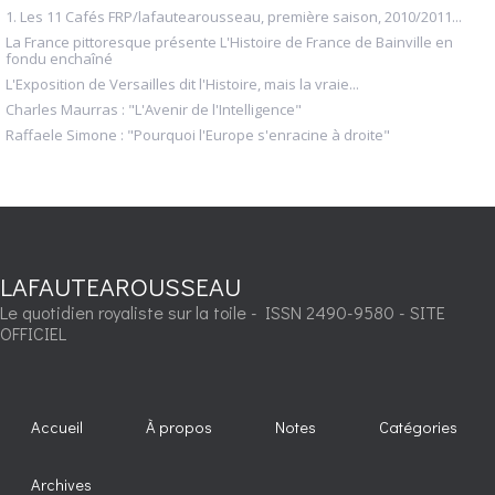
1. Les 11 Cafés FRP/lafautearousseau, première saison, 2010/2011...
La France pittoresque présente L'Histoire de France de Bainville en
fondu enchaîné
L'Exposition de Versailles dit l'Histoire, mais la vraie...
Charles Maurras : "L'Avenir de l'Intelligence"
Raffaele Simone : "Pourquoi l'Europe s'enracine à droite"
LAFAUTEAROUSSEAU
Le quotidien royaliste sur la toile - ISSN 2490-9580 - SITE
OFFICIEL
Accueil
À propos
Notes
Catégories
Archives