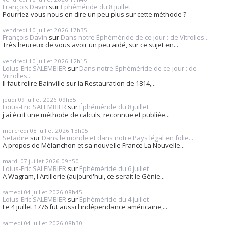
François Davin
sur
Éphéméride du 8 juillet
Pourriez-vous nous en dire un peu plus sur cette méthode ?
vendredi 10
juillet 2026
17h35
François Davin
sur
Dans notre Éphéméride de ce jour : de Vitrolles...
Très heureux de vous avoir un peu aidé, sur ce sujet en...
vendredi 10
juillet 2026
12h15
Loius-Eric SALEMBIER
sur
Dans notre Éphéméride de ce jour : de
Vitrolles...
Il faut relire Bainville sur la Restauration de 1814,...
jeudi 09
juillet 2026
09h35
Loius-Eric SALEMBIER
sur
Éphéméride du 8 juillet
j'ai écrit une méthode de calculs, reconnue et publiée...
mercredi 08
juillet 2026
13h05
Setadire
sur
Dans le monde et dans notre Pays légal en folie...
A propos de Mélanchon et sa nouvelle France La Nouvelle...
mardi 07
juillet 2026
09h50
Loius-Eric SALEMBIER
sur
Éphéméride du 6 juillet
A Wagram, l'Artillerie (aujourd'hui, ce serait le Génie...
samedi 04
juillet 2026
08h45
Loius-Eric SALEMBIER
sur
Éphéméride du 4 juillet
Le 4 juillet 1776 fut aussi l'indépendance américaine,...
samedi 04
juillet 2026
08h30