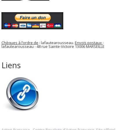
Chèques à l’ordre de
: lafautearousseau.
Envois postaux
:
lafautearousseau - 48 rue Sainte-Victoire 13006 MARSEILLE
Liens
Action française - Centre Royaliste d'Action française. Site officiel.