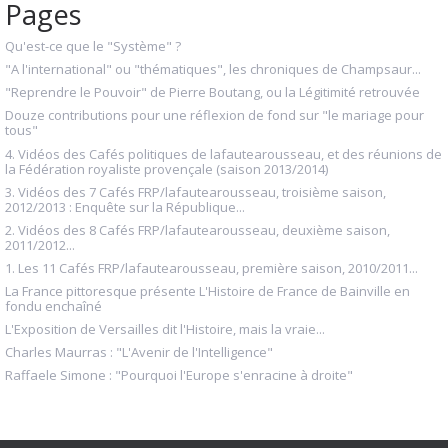
Pages
Qu'est-ce que le "Système" ?
"A l'international" ou "thématiques", les chroniques de Champsaur...
"Reprendre le Pouvoir" de Pierre Boutang, ou la Légitimité retrouvée
Douze contributions pour une réflexion de fond sur "le mariage pour
tous"
4. Vidéos des Cafés politiques de lafautearousseau, et des réunions de
la Fédération royaliste provençale (saison 2013/2014)
3. Vidéos des 7 Cafés FRP/lafautearousseau, troisième saison,
2012/2013 : Enquête sur la République...
2. Vidéos des 8 Cafés FRP/lafautearousseau, deuxième saison,
2011/2012...
1. Les 11 Cafés FRP/lafautearousseau, première saison, 2010/2011...
La France pittoresque présente L'Histoire de France de Bainville en
fondu enchaîné
L'Exposition de Versailles dit l'Histoire, mais la vraie...
Charles Maurras : "L'Avenir de l'Intelligence"
Raffaele Simone : "Pourquoi l'Europe s'enracine à droite"