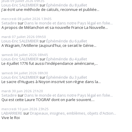
jeudi 09
juillet 2026
09h35
Loius-Eric SALEMBIER
sur
Éphéméride du 8 juillet
j'ai écrit une méthode de calculs, reconnue et publiée...
mercredi 08
juillet 2026
13h05
Setadire
sur
Dans le monde et dans notre Pays légal en folie...
A propos de Mélanchon et sa nouvelle France La Nouvelle...
mardi 07
juillet 2026
09h50
Loius-Eric SALEMBIER
sur
Éphéméride du 6 juillet
A Wagram, l'Artillerie (aujourd'hui, ce serait le Génie...
samedi 04
juillet 2026
08h45
Loius-Eric SALEMBIER
sur
Éphéméride du 4 juillet
Le 4 juillet 1776 fut aussi l'indépendance américaine,...
samedi 04
juillet 2026
08h30
Loius-Eric SALEMBIER
sur
Éphéméride du 3 juillet
Le sacre d'Hugues à Noyon inscrivit son règne dans la...
mardi 30
juin 2026
21h20
Setadire
sur
Dans le monde et dans notre Pays légal en folie...
Qui est cette Laure TOGRAF dont on parle souvent....
mercredi 10
juin 2026
23h25
LABARRIERE
sur
Drapeaux, insignes, emblèmes, objets d'Action...
Vive le Roi