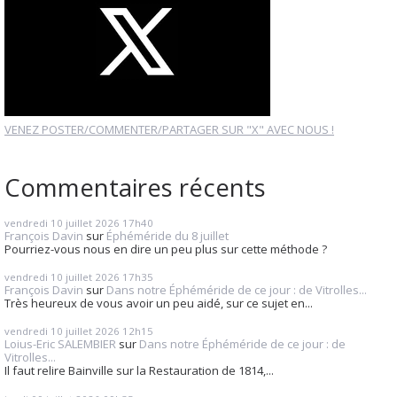
VENEZ POSTER/COMMENTER/PARTAGER SUR "X" AVEC NOUS !
Commentaires récents
vendredi 10
juillet 2026
17h40
François Davin
sur
Éphéméride du 8 juillet
Pourriez-vous nous en dire un peu plus sur cette méthode ?
vendredi 10
juillet 2026
17h35
François Davin
sur
Dans notre Éphéméride de ce jour : de Vitrolles...
Très heureux de vous avoir un peu aidé, sur ce sujet en...
vendredi 10
juillet 2026
12h15
Loius-Eric SALEMBIER
sur
Dans notre Éphéméride de ce jour : de
Vitrolles...
Il faut relire Bainville sur la Restauration de 1814,...