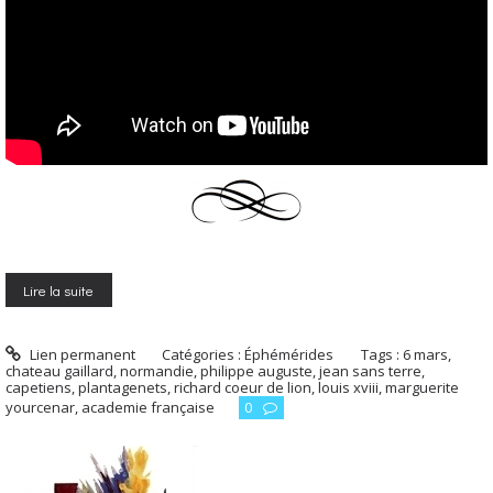
Lire la suite
Lien permanent
Catégories :
Éphémérides
Tags :
6 mars
,
chateau gaillard
,
normandie
,
philippe auguste
,
jean sans terre
,
capetiens
,
plantagenets
,
richard coeur de lion
,
louis xviii
,
marguerite
yourcenar
,
academie française
0