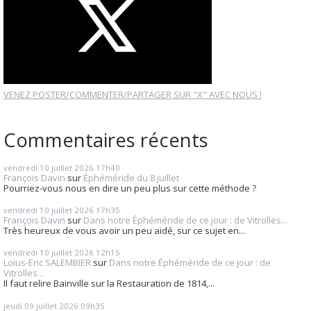
VENEZ POSTER/COMMENTER/PARTAGER SUR "X" AVEC NOUS !
Commentaires récents
vendredi 10
juillet 2026
17h40
François Davin
sur
Éphéméride du 8 juillet
Pourriez-vous nous en dire un peu plus sur cette méthode ?
vendredi 10
juillet 2026
17h35
François Davin
sur
Dans notre Éphéméride de ce jour : de Vitrolles...
Très heureux de vous avoir un peu aidé, sur ce sujet en...
vendredi 10
juillet 2026
12h15
Loius-Eric SALEMBIER
sur
Dans notre Éphéméride de ce jour : de
Vitrolles...
Il faut relire Bainville sur la Restauration de 1814,...
jeudi 09
juillet 2026
09h35