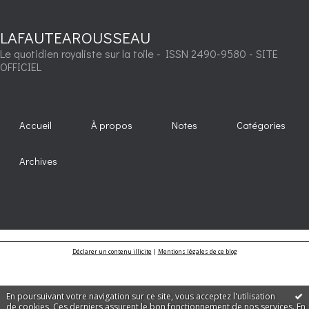
LAFAUTEAROUSSEAU
Le quotidien royaliste sur la toile - ISSN 2490-9580 - SITE
OFFICIEL
Accueil
À propos
Notes
Catégories
Archives
Déclarer un contenu illicite
|
Mentions légales de ce blog
En poursuivant votre navigation sur ce site, vous acceptez l'utilisation
de cookies. Ces derniers assurent le bon fonctionnement de nos services.
En