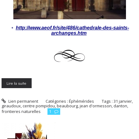
•
http://www.aeof.fr/site/486/cathedrale-des-saints-
archanges.htm
Lire la suite
Lien permanent
Catégories :
Éphémérides
Tags :
31 janvier
,
giraudoux
,
centre pompidou
,
beaubourg
,
jean d'ormesson
,
danton
,
frontieres naturelles
1