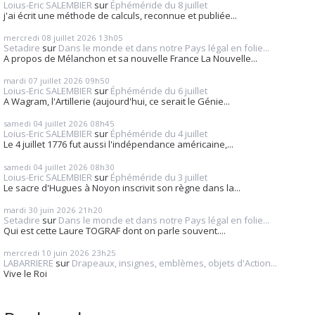
Loius-Eric SALEMBIER
sur
Éphéméride du 8 juillet
j'ai écrit une méthode de calculs, reconnue et publiée...
mercredi 08
juillet 2026
13h05
Setadire
sur
Dans le monde et dans notre Pays légal en folie...
A propos de Mélanchon et sa nouvelle France La Nouvelle...
mardi 07
juillet 2026
09h50
Loius-Eric SALEMBIER
sur
Éphéméride du 6 juillet
A Wagram, l'Artillerie (aujourd'hui, ce serait le Génie...
samedi 04
juillet 2026
08h45
Loius-Eric SALEMBIER
sur
Éphéméride du 4 juillet
Le 4 juillet 1776 fut aussi l'indépendance américaine,...
samedi 04
juillet 2026
08h30
Loius-Eric SALEMBIER
sur
Éphéméride du 3 juillet
Le sacre d'Hugues à Noyon inscrivit son règne dans la...
mardi 30
juin 2026
21h20
Setadire
sur
Dans le monde et dans notre Pays légal en folie...
Qui est cette Laure TOGRAF dont on parle souvent....
mercredi 10
juin 2026
23h25
LABARRIERE
sur
Drapeaux, insignes, emblèmes, objets d'Action...
Vive le Roi