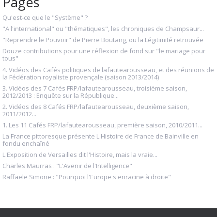
Pages
Qu'est-ce que le "Système" ?
"A l'international" ou "thématiques", les chroniques de Champsaur...
"Reprendre le Pouvoir" de Pierre Boutang, ou la Légitimité retrouvée
Douze contributions pour une réflexion de fond sur "le mariage pour
tous"
4. Vidéos des Cafés politiques de lafautearousseau, et des réunions de
la Fédération royaliste provençale (saison 2013/2014)
3. Vidéos des 7 Cafés FRP/lafautearousseau, troisième saison,
2012/2013 : Enquête sur la République...
2. Vidéos des 8 Cafés FRP/lafautearousseau, deuxième saison,
2011/2012...
1. Les 11 Cafés FRP/lafautearousseau, première saison, 2010/2011...
La France pittoresque présente L'Histoire de France de Bainville en
fondu enchaîné
L'Exposition de Versailles dit l'Histoire, mais la vraie...
Charles Maurras : "L'Avenir de l'Intelligence"
Raffaele Simone : "Pourquoi l'Europe s'enracine à droite"