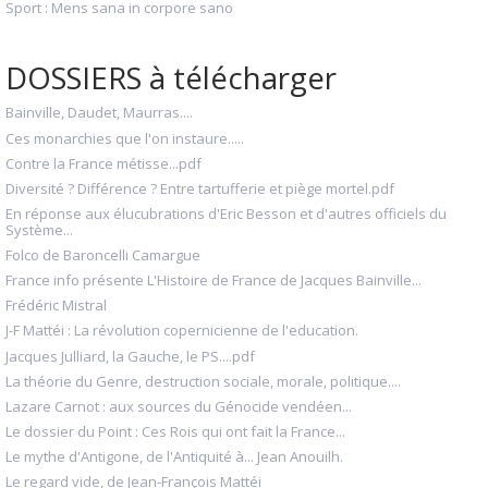
Sport : Mens sana in corpore sano
DOSSIERS à télécharger
Bainville, Daudet, Maurras....
Ces monarchies que l'on instaure.....
Contre la France métisse...pdf
Diversité ? Différence ? Entre tartufferie et piège mortel.pdf
En réponse aux élucubrations d'Eric Besson et d'autres officiels du
Système...
Folco de Baroncelli Camargue
France info présente L'Histoire de France de Jacques Bainville...
Frédéric Mistral
J-F Mattéi : La révolution copernicienne de l'education.
Jacques Julliard, la Gauche, le PS....pdf
La théorie du Genre, destruction sociale, morale, politique....
Lazare Carnot : aux sources du Génocide vendéen...
Le dossier du Point : Ces Rois qui ont fait la France...
Le mythe d'Antigone, de l'Antiquité à... Jean Anouilh.
Le regard vide, de Jean-François Mattéi