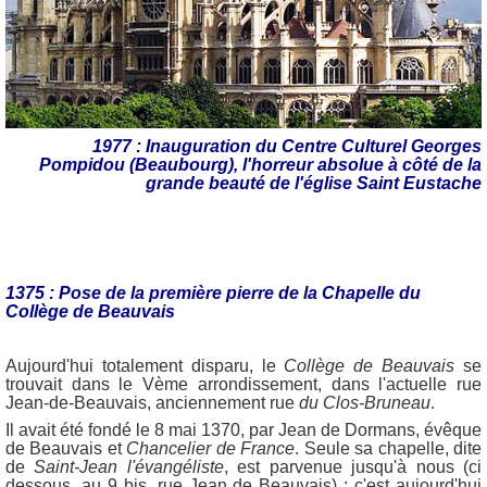
1977 : Inauguration du Centre Culturel Georges
Pompidou (Beaubourg), l'horreur absolue à côté de la
grande beauté de l'église Saint Eustache
1375 : Pose de la première pierre de la Chapelle du
Collège de Beauvais
Aujourd'hui totalement disparu, le
Collège de Beauvais
se
trouvait dans le Vème arrondissement, dans l'actuelle rue
Jean-de-Beauvais, anciennement rue
du Clos-Bruneau
.
Il avait été fondé le 8 mai 1370, par Jean de Dormans, évêque
de Beauvais et
Chancelier de France
. Seule sa chapelle, dite
de
Saint-Jean l'évangéliste
, est parvenue jusqu'à nous (ci
dessous, au 9 bis, rue Jean de Beauvais) : c'est aujourd'hui