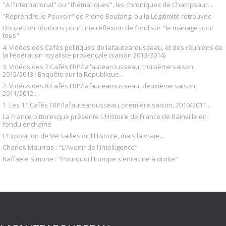
"A l'international" ou "thématiques", les chroniques de Champsaur...
"Reprendre le Pouvoir" de Pierre Boutang, ou la Légitimité retrouvée
Douze contributions pour une réflexion de fond sur "le mariage pour
tous"
4. Vidéos des Cafés politiques de lafautearousseau, et des réunions de
la Fédération royaliste provençale (saison 2013/2014)
3. Vidéos des 7 Cafés FRP/lafautearousseau, troisième saison,
2012/2013 : Enquête sur la République...
2. Vidéos des 8 Cafés FRP/lafautearousseau, deuxième saison,
2011/2012...
1. Les 11 Cafés FRP/lafautearousseau, première saison, 2010/2011...
La France pittoresque présente L'Histoire de France de Bainville en
fondu enchaîné
L'Exposition de Versailles dit l'Histoire, mais la vraie...
Charles Maurras : "L'Avenir de l'Intelligence"
Raffaele Simone : "Pourquoi l'Europe s'enracine à droite"