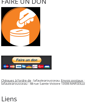
FAIRE UN DON
Chèques à l’ordre de
: lafautearousseau.
Envois postaux
:
lafautearousseau - 48 rue Sainte-Victoire 13006 MARSEILLE
Liens