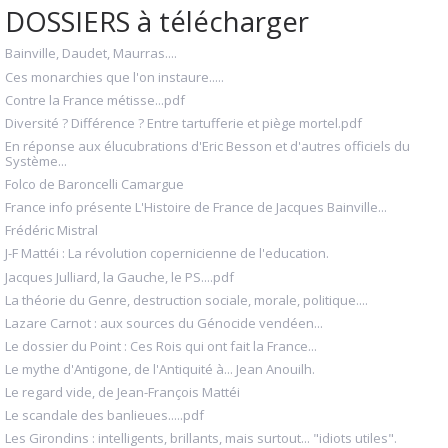
DOSSIERS à télécharger
Bainville, Daudet, Maurras....
Ces monarchies que l'on instaure.....
Contre la France métisse...pdf
Diversité ? Différence ? Entre tartufferie et piège mortel.pdf
En réponse aux élucubrations d'Eric Besson et d'autres officiels du
Système...
Folco de Baroncelli Camargue
France info présente L'Histoire de France de Jacques Bainville...
Frédéric Mistral
J-F Mattéi : La révolution copernicienne de l'education.
Jacques Julliard, la Gauche, le PS....pdf
La théorie du Genre, destruction sociale, morale, politique....
Lazare Carnot : aux sources du Génocide vendéen...
Le dossier du Point : Ces Rois qui ont fait la France...
Le mythe d'Antigone, de l'Antiquité à... Jean Anouilh.
Le regard vide, de Jean-François Mattéi
Le scandale des banlieues.....pdf
Les Girondins : intelligents, brillants, mais surtout... "idiots utiles".