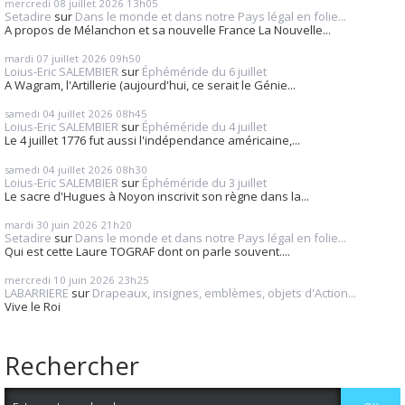
mercredi 08
juillet 2026
13h05
Setadire
sur
Dans le monde et dans notre Pays légal en folie...
A propos de Mélanchon et sa nouvelle France La Nouvelle...
mardi 07
juillet 2026
09h50
Loius-Eric SALEMBIER
sur
Éphéméride du 6 juillet
A Wagram, l'Artillerie (aujourd'hui, ce serait le Génie...
samedi 04
juillet 2026
08h45
Loius-Eric SALEMBIER
sur
Éphéméride du 4 juillet
Le 4 juillet 1776 fut aussi l'indépendance américaine,...
samedi 04
juillet 2026
08h30
Loius-Eric SALEMBIER
sur
Éphéméride du 3 juillet
Le sacre d'Hugues à Noyon inscrivit son règne dans la...
mardi 30
juin 2026
21h20
Setadire
sur
Dans le monde et dans notre Pays légal en folie...
Qui est cette Laure TOGRAF dont on parle souvent....
mercredi 10
juin 2026
23h25
LABARRIERE
sur
Drapeaux, insignes, emblèmes, objets d'Action...
Vive le Roi
Rechercher