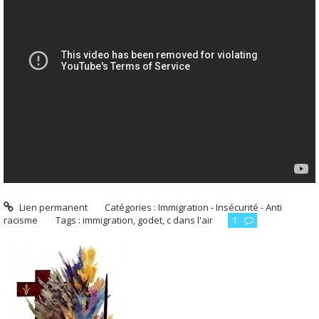
Lien permanent
Catégories :
Immigration - Insécurité - Anti
racisme
Tags :
immigration
,
godet
,
c dans l'air
1