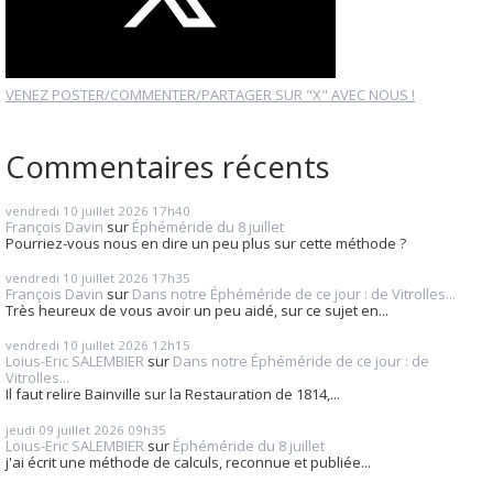
VENEZ POSTER/COMMENTER/PARTAGER SUR "X" AVEC NOUS !
Commentaires récents
vendredi 10
juillet 2026
17h40
François Davin
sur
Éphéméride du 8 juillet
Pourriez-vous nous en dire un peu plus sur cette méthode ?
vendredi 10
juillet 2026
17h35
François Davin
sur
Dans notre Éphéméride de ce jour : de Vitrolles...
Très heureux de vous avoir un peu aidé, sur ce sujet en...
vendredi 10
juillet 2026
12h15
Loius-Eric SALEMBIER
sur
Dans notre Éphéméride de ce jour : de
Vitrolles...
Il faut relire Bainville sur la Restauration de 1814,...
jeudi 09
juillet 2026
09h35
Loius-Eric SALEMBIER
sur
Éphéméride du 8 juillet
j'ai écrit une méthode de calculs, reconnue et publiée...