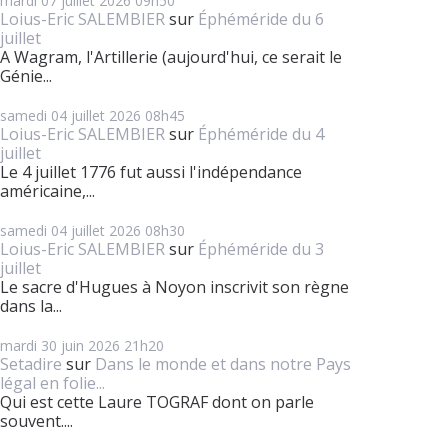
mardi 07
juillet 2026
09h50
Loius-Eric SALEMBIER
sur
Éphéméride du 6
juillet
A Wagram, l'Artillerie (aujourd'hui, ce serait le
Génie...
samedi 04
juillet 2026
08h45
Loius-Eric SALEMBIER
sur
Éphéméride du 4
juillet
Le 4 juillet 1776 fut aussi l'indépendance
américaine,...
samedi 04
juillet 2026
08h30
Loius-Eric SALEMBIER
sur
Éphéméride du 3
juillet
Le sacre d'Hugues à Noyon inscrivit son règne
dans la...
mardi 30
juin 2026
21h20
Setadire
sur
Dans le monde et dans notre Pays
légal en folie...
Qui est cette Laure TOGRAF dont on parle
souvent....