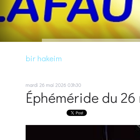
bir hakeim
mardi 26
mai 2026
03h30
Éphéméride du 26