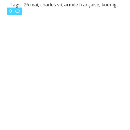
s
Tags :
26 mai
,
charles vii
,
armée française
,
koenig
,
0