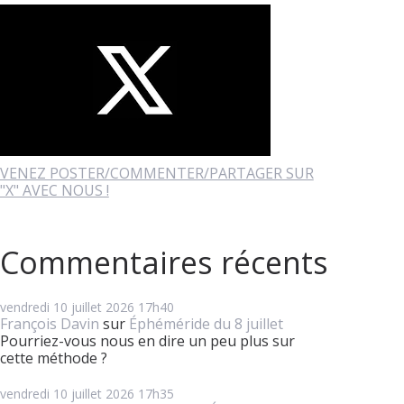
VENEZ POSTER/COMMENTER/PARTAGER SUR
"X" AVEC NOUS !
Commentaires récents
vendredi 10
juillet 2026
17h40
François Davin
sur
Éphéméride du 8 juillet
Pourriez-vous nous en dire un peu plus sur
cette méthode ?
vendredi 10
juillet 2026
17h35