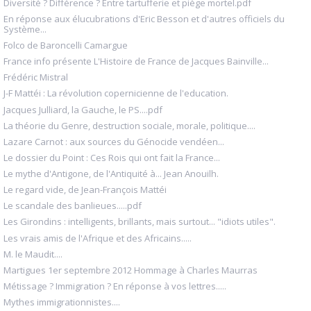
Diversité ? Différence ? Entre tartufferie et piège mortel.pdf
En réponse aux élucubrations d'Eric Besson et d'autres officiels du
Système...
Folco de Baroncelli Camargue
France info présente L'Histoire de France de Jacques Bainville...
Frédéric Mistral
J-F Mattéi : La révolution copernicienne de l'education.
Jacques Julliard, la Gauche, le PS....pdf
La théorie du Genre, destruction sociale, morale, politique....
Lazare Carnot : aux sources du Génocide vendéen...
Le dossier du Point : Ces Rois qui ont fait la France...
Le mythe d'Antigone, de l'Antiquité à... Jean Anouilh.
Le regard vide, de Jean-François Mattéi
Le scandale des banlieues.....pdf
Les Girondins : intelligents, brillants, mais surtout... "idiots utiles".
Les vrais amis de l'Afrique et des Africains.....
M. le Maudit....
Martigues 1er septembre 2012 Hommage à Charles Maurras
Métissage ? Immigration ? En réponse à vos lettres.....
Mythes immigrationnistes....