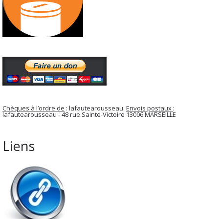
Chèques à l’ordre de
: lafautearousseau.
Envois postaux
:
lafautearousseau - 48 rue Sainte-Victoire 13006 MARSEILLE
Liens