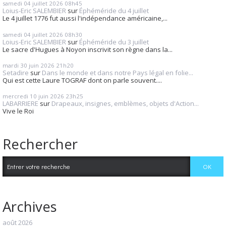
samedi 04
juillet 2026
08h45
Loius-Eric SALEMBIER
sur
Éphéméride du 4 juillet
Le 4 juillet 1776 fut aussi l'indépendance américaine,...
samedi 04
juillet 2026
08h30
Loius-Eric SALEMBIER
sur
Éphéméride du 3 juillet
Le sacre d'Hugues à Noyon inscrivit son règne dans la...
mardi 30
juin 2026
21h20
Setadire
sur
Dans le monde et dans notre Pays légal en folie...
Qui est cette Laure TOGRAF dont on parle souvent....
mercredi 10
juin 2026
23h25
LABARRIERE
sur
Drapeaux, insignes, emblèmes, objets d'Action...
Vive le Roi
Rechercher
Archives
août 2026