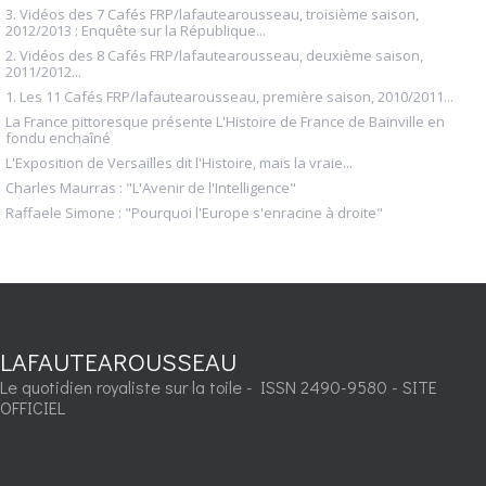
3. Vidéos des 7 Cafés FRP/lafautearousseau, troisième saison,
2012/2013 : Enquête sur la République...
2. Vidéos des 8 Cafés FRP/lafautearousseau, deuxième saison,
2011/2012...
1. Les 11 Cafés FRP/lafautearousseau, première saison, 2010/2011...
La France pittoresque présente L'Histoire de France de Bainville en
fondu enchaîné
L'Exposition de Versailles dit l'Histoire, mais la vraie...
Charles Maurras : "L'Avenir de l'Intelligence"
Raffaele Simone : "Pourquoi l'Europe s'enracine à droite"
LAFAUTEAROUSSEAU
Le quotidien royaliste sur la toile - ISSN 2490-9580 - SITE
OFFICIEL