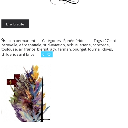
Lire la suite
Lien permanent
Catégories :
Éphémérides
Tags :
27 mai
,
caravelle
,
aérospatiale
,
sud-aviation
,
airbus
,
ariane
,
concorde
,
toulouse
,
air france
,
blériot
,
agv
,
farman
,
bourget
,
tournai
,
clovis
,
childeric saint brice
0