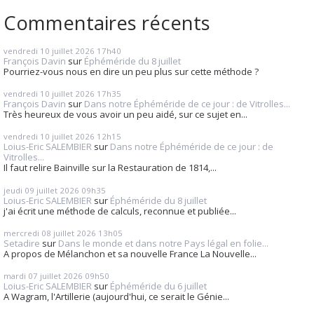
Commentaires récents
vendredi 10
juillet 2026
17h40
François Davin
sur
Éphéméride du 8 juillet
Pourriez-vous nous en dire un peu plus sur cette méthode ?
vendredi 10
juillet 2026
17h35
François Davin
sur
Dans notre Éphéméride de ce jour : de Vitrolles...
Très heureux de vous avoir un peu aidé, sur ce sujet en...
vendredi 10
juillet 2026
12h15
Loius-Eric SALEMBIER
sur
Dans notre Éphéméride de ce jour : de
Vitrolles...
Il faut relire Bainville sur la Restauration de 1814,...
jeudi 09
juillet 2026
09h35
Loius-Eric SALEMBIER
sur
Éphéméride du 8 juillet
j'ai écrit une méthode de calculs, reconnue et publiée...
mercredi 08
juillet 2026
13h05
Setadire
sur
Dans le monde et dans notre Pays légal en folie...
A propos de Mélanchon et sa nouvelle France La Nouvelle...
mardi 07
juillet 2026
09h50
Loius-Eric SALEMBIER
sur
Éphéméride du 6 juillet
A Wagram, l'Artillerie (aujourd'hui, ce serait le Génie...