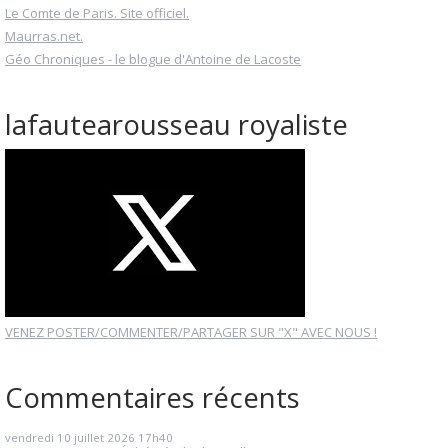
Le Comte de Paris. Site officiel.
Maurras.net.
Géo Chroniques - le blogue d'Antoine de Lacoste
lafautearousseau royaliste
VENEZ POSTER/COMMENTER/PARTAGER SUR "X" AVEC NOUS !
Commentaires récents
vendredi 10
juillet 2026
17h40