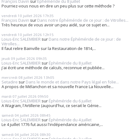
François Davin
sur
Éphéméride du 8 juillet
Pourriez-vous nous en dire un peu plus sur cette méthode ?
vendredi 10
juillet 2026
17h35
François Davin
sur
Dans notre Éphéméride de ce jour : de Vitrolles...
Très heureux de vous avoir un peu aidé, sur ce sujet en...
vendredi 10
juillet 2026
12h15
Loius-Eric SALEMBIER
sur
Dans notre Éphéméride de ce jour : de
Vitrolles...
Il faut relire Bainville sur la Restauration de 1814,...
jeudi 09
juillet 2026
09h35
Loius-Eric SALEMBIER
sur
Éphéméride du 8 juillet
j'ai écrit une méthode de calculs, reconnue et publiée...
mercredi 08
juillet 2026
13h05
Setadire
sur
Dans le monde et dans notre Pays légal en folie...
A propos de Mélanchon et sa nouvelle France La Nouvelle...
mardi 07
juillet 2026
09h50
Loius-Eric SALEMBIER
sur
Éphéméride du 6 juillet
A Wagram, l'Artillerie (aujourd'hui, ce serait le Génie...
samedi 04
juillet 2026
08h45
Loius-Eric SALEMBIER
sur
Éphéméride du 4 juillet
Le 4 juillet 1776 fut aussi l'indépendance américaine,...
samedi 04
juillet 2026
08h30
Loius-Eric SALEMBIER
sur
Éphéméride du 3 juillet