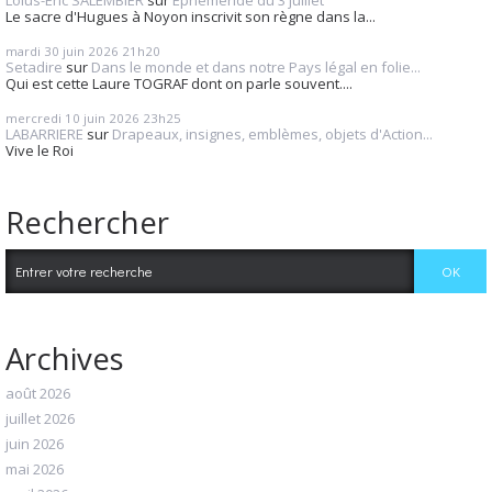
Le sacre d'Hugues à Noyon inscrivit son règne dans la...
mardi 30
juin 2026
21h20
Setadire
sur
Dans le monde et dans notre Pays légal en folie...
Qui est cette Laure TOGRAF dont on parle souvent....
mercredi 10
juin 2026
23h25
LABARRIERE
sur
Drapeaux, insignes, emblèmes, objets d'Action...
Vive le Roi
Rechercher
Archives
août 2026
juillet 2026
juin 2026
mai 2026