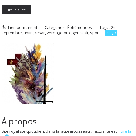
Lire la suite
Lien permanent
Catégories :
Éphémérides
Tags :
26
septembre
,
tintin
,
cesar
,
vercingetorix
,
gericault
,
spot
3
À propos
Site royaliste quotidien, dans lafautearousseau , l'actualité est...
Lire la
suite