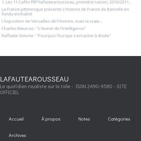
1. Les 11 Cafés FRP/lafautearousseau, première saison, 2010/2011...
La France pittoresque présente L'Histoire de France de Bainville en
fondu enchaîné
L'Exposition de Versailles dit l'Histoire, mais la vraie...
Charles Maurras : "L'Avenir de l'Intelligence"
Raffaele Simone : "Pourquoi l'Europe s'enracine à droite"
LAFAUTEAROUSSEAU
Le quotidien royaliste sur la toile - ISSN 2490-9580 - SITE
OFFICIEL
Accueil
À propos
Notes
Catégories
Archives