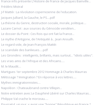
France info présente L'Histoire de France de Jacques Bainville...
Frédéric Mistral
J-F Mattéi : La révolution copernicienne de l'education.
Jacques Julliard, la Gauche, le PS....pdf
La théorie du Genre, destruction sociale, morale, politique....
Lazare Carnot : aux sources du Génocide vendéen...
Le dossier du Point : Ces Rois qui ont fait la France...
Le mythe d'Antigone, de l'Antiquité à... Jean Anouilh.
Le regard vide, de Jean-François Mattéi
Le scandale des banlieues.....pdf
Les Girondins : intelligents, brillants, mais surtout... "idiots utiles".
Les vrais amis de l'Afrique et des Africains.....
M. le Maudit....
Martigues 1er septembre 2012 Hommage à Charles Maurras
Métissage ? Immigration ? En réponse à vos lettres.....
Mythes immigrationnistes....
Napoléon : Chateaubriand contre Villepin...
Notre entretien avec Le Dauphiné Libéré sur Charles Maurras...
Philippe Val crache le morceau.....
Pourrait-il, un jour, y avoir une "bonne" République en France ?