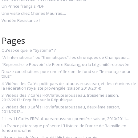
Un Prince français PDF
Une visite chez Charles Maurras....
Vendée Résistance !
Pages
Qu'est-ce que le "Système" ?
"A l'international" ou "thématiques", les chroniques de Champsaur...
"Reprendre le Pouvoir" de Pierre Boutang, ou la Légitimité retrouvée
Douze contributions pour une réflexion de fond sur "le mariage pour
tous"
4. Vidéos des Cafés politiques de lafautearousseau, et des réunions de
la Fédération royaliste provençale (saison 2013/2014)
3. Vidéos des 7 Cafés FRP/lafautearousseau, troisième saison,
2012/2013 : Enquête sur la République...
2. Vidéos des 8 Cafés FRP/lafautearousseau, deuxième saison,
2011/2012...
1. Les 11 Cafés FRP/lafautearousseau, première saison, 2010/2011...
La France pittoresque présente L'Histoire de France de Bainville en
fondu enchaîné
L'Exposition de Versailles dit l'Histoire, mais la vraie...