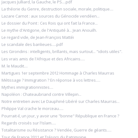
Jacques Julliard, la Gauche, le PS....pdf
La théorie du Genre, destruction sociale, morale, politique....
Lazare Carnot : aux sources du Génocide vendéen...
Le dossier du Point : Ces Rois qui ont fait la France...
Le mythe d'Antigone, de l'Antiquité à... Jean Anouilh.
Le regard vide, de Jean-François Mattéi
Le scandale des banlieues.....pdf
Les Girondins : intelligents, brillants, mais surtout... "idiots utiles".
Les vrais amis de l'Afrique et des Africains.....
M. le Maudit....
Martigues 1er septembre 2012 Hommage à Charles Maurras
Métissage ? Immigration ? En réponse à vos lettres.....
Mythes immigrationnistes....
Napoléon : Chateaubriand contre Villepin...
Notre entretien avec Le Dauphiné Libéré sur Charles Maurras...
Philippe Val crache le morceau.....
Pourrait-il, un jour, y avoir une "bonne" République en France ?
Regards croisés sur l'Islam.....
Totalitarisme ou Résistance ? Vendée, Guerre de géants.....
Tour de France 2011 et Trésors du Patrimoine