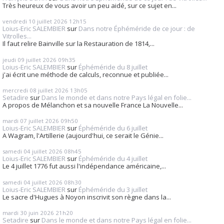
Très heureux de vous avoir un peu aidé, sur ce sujet en...
vendredi 10
juillet 2026
12h15
Loius-Eric SALEMBIER
sur
Dans notre Éphéméride de ce jour : de
Vitrolles...
Il faut relire Bainville sur la Restauration de 1814,...
jeudi 09
juillet 2026
09h35
Loius-Eric SALEMBIER
sur
Éphéméride du 8 juillet
j'ai écrit une méthode de calculs, reconnue et publiée...
mercredi 08
juillet 2026
13h05
Setadire
sur
Dans le monde et dans notre Pays légal en folie...
A propos de Mélanchon et sa nouvelle France La Nouvelle...
mardi 07
juillet 2026
09h50
Loius-Eric SALEMBIER
sur
Éphéméride du 6 juillet
A Wagram, l'Artillerie (aujourd'hui, ce serait le Génie...
samedi 04
juillet 2026
08h45
Loius-Eric SALEMBIER
sur
Éphéméride du 4 juillet
Le 4 juillet 1776 fut aussi l'indépendance américaine,...
samedi 04
juillet 2026
08h30
Loius-Eric SALEMBIER
sur
Éphéméride du 3 juillet
Le sacre d'Hugues à Noyon inscrivit son règne dans la...
mardi 30
juin 2026
21h20
Setadire
sur
Dans le monde et dans notre Pays légal en folie...