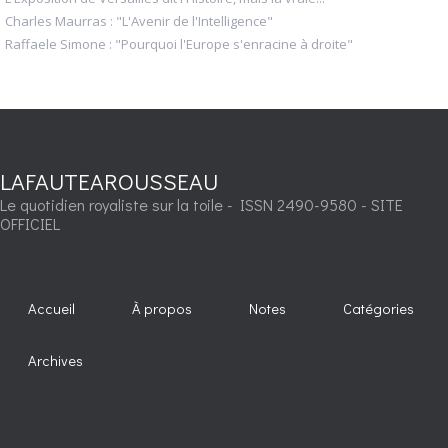
Charles Maurras : "L'Avenir de l'Intelligence"
Raffaele Simone : "Pourquoi l'Europe s'enracine à droite"
LAFAUTEAROUSSEAU
Le quotidien royaliste sur la toile - ISSN 2490-9580 - SITE
OFFICIEL
Accueil
À propos
Notes
Catégories
Archives