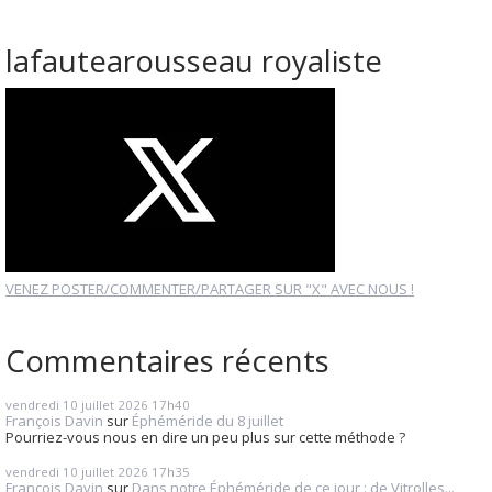
lafautearousseau royaliste
VENEZ POSTER/COMMENTER/PARTAGER SUR "X" AVEC NOUS !
Commentaires récents
vendredi 10
juillet 2026
17h40
François Davin
sur
Éphéméride du 8 juillet
Pourriez-vous nous en dire un peu plus sur cette méthode ?
vendredi 10
juillet 2026
17h35
François Davin
sur
Dans notre Éphéméride de ce jour : de Vitrolles...