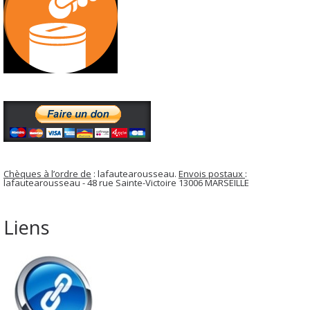
Chèques à l’ordre de
: lafautearousseau.
Envois postaux
:
lafautearousseau - 48 rue Sainte-Victoire 13006 MARSEILLE
Liens