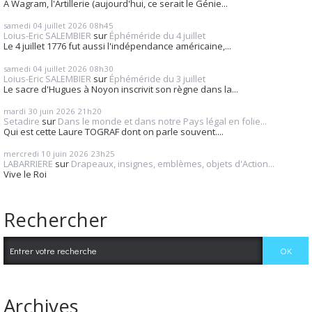
A Wagram, l'Artillerie (aujourd'hui, ce serait le Génie...
samedi 04
juillet 2026
08h45
Loius-Eric SALEMBIER
sur
Éphéméride du 4 juillet
Le 4 juillet 1776 fut aussi l'indépendance américaine,...
samedi 04
juillet 2026
08h30
Loius-Eric SALEMBIER
sur
Éphéméride du 3 juillet
Le sacre d'Hugues à Noyon inscrivit son règne dans la...
mardi 30
juin 2026
21h20
Setadire
sur
Dans le monde et dans notre Pays légal en folie...
Qui est cette Laure TOGRAF dont on parle souvent....
mercredi 10
juin 2026
23h25
LABARRIERE
sur
Drapeaux, insignes, emblèmes, objets d'Action...
Vive le Roi
Rechercher
Archives