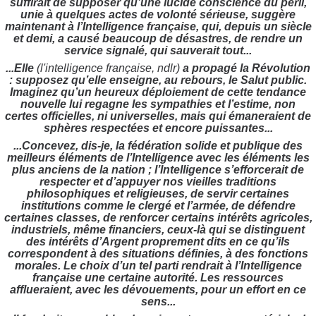
suffirait de supposer qu’une lucide conscience du péril,
unie à quelques actes de volonté sérieuse, suggère
maintenant à l’Intelligence française, qui, depuis un siècle
et demi, a causé beaucoup de désastres, de rendre un
service signalé, qui sauverait tout...
...Elle
(l'intelligence française, ndlr)
a propagé la Révolution
: supposez qu’elle enseigne, au rebours, le Salut public.
Imaginez qu’un heureux déploiement de cette tendance
nouvelle lui regagne les sympathies et l’estime, non
certes officielles, ni universelles, mais qui émaneraient de
sphères respectées et encore puissantes...
...Concevez, dis-je, la fédération solide et publique des
meilleurs éléments de l’Intelligence avec les éléments les
plus anciens de la nation ; l’Intelligence s’efforcerait de
respecter et d’appuyer nos vieilles traditions
philosophiques et religieuses, de servir certaines
institutions comme le clergé et l’armée, de défendre
certaines classes, de renforcer certains intérêts agricoles,
industriels, même financiers, ceux-là qui se distinguent
des intérêts d’Argent proprement dits en ce qu’ils
correspondent à des situations définies, à des fonctions
morales. Le choix d’un tel parti rendrait à l’Intelligence
française une certaine autorité. Les ressources
afflueraient, avec les dévouements, pour un effort en ce
sens...