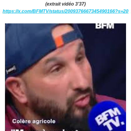
(extrait vidéo 3'37)
https://x.com/BFMTV/status/2009376667345490166?s=20