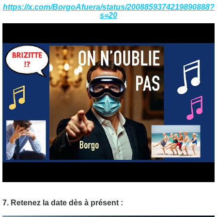
https://x.com/BorgoAfuera/status/2008859374219890888?
s=20
7. Retenez la date dès à présent :