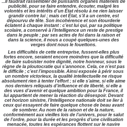
...Il faudrait rassembler de puissants organes matériels de
publicité, pour se faire entendre, écouter, malgré les
volontés et les intérêts d’un État résolu à ne rien laisser
grandir contre lui ; mais cet État, s’il a un centre, est
dépourvu de tête. Son incohérence et son étourderie
éclatent à chaque instant : c’est lui qui, par sa politique
scolaire, a conservé à l’Intelligence un reste de prestige
dans le peuple ; par ses actes de foi dans la raison et
dans la science, il nous a coupé quelques-unes des
verges dont nous le fouettons.
Les difficultés de cette entreprise, fussent-elles plus
fortes encore, seraient encore moindres que la difficulté
de faire subsister notre dignité, notre honneur, sous le
règne de la ploutocratie qui s’annonce. Cela, ce n’est pas
le difficile ; c’est l’impossible. Ainsi exposée à périr sous
un nombre victorieux, la qualité intellectuelle ne risque
absolument rien à tenter l’effort ; si elle s’aime, si elle aime
nos derniers reliquats d’influence et de liberté, si elle a
des vues d’avenir et quelque ambition pour la France, il
lui appartient de mener la réaction du désespoir. Devant
cet horizon sinistre, l’Intelligence nationale doit se lier à
ceux qui essayent de faire quelque chose de beau avant
de sombrer. Au nom de la raison et de la nature,
conformément aux vieilles lois de l’univers, pour le salut
de l’ordre, pour la durée et les progrès d’une civilisation
menacée, toutes les espérances flottent sur le navire