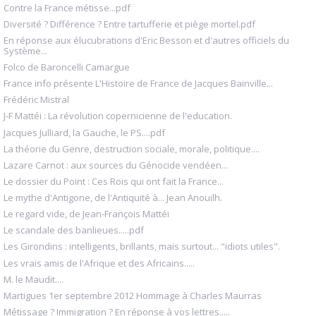
Contre la France métisse...pdf
Diversité ? Différence ? Entre tartufferie et piège mortel.pdf
En réponse aux élucubrations d'Eric Besson et d'autres officiels du
Système...
Folco de Baroncelli Camargue
France info présente L'Histoire de France de Jacques Bainville...
Frédéric Mistral
J-F Mattéi : La révolution copernicienne de l'education.
Jacques Julliard, la Gauche, le PS....pdf
La théorie du Genre, destruction sociale, morale, politique....
Lazare Carnot : aux sources du Génocide vendéen...
Le dossier du Point : Ces Rois qui ont fait la France...
Le mythe d'Antigone, de l'Antiquité à... Jean Anouilh.
Le regard vide, de Jean-François Mattéi
Le scandale des banlieues.....pdf
Les Girondins : intelligents, brillants, mais surtout... "idiots utiles".
Les vrais amis de l'Afrique et des Africains.....
M. le Maudit....
Martigues 1er septembre 2012 Hommage à Charles Maurras
Métissage ? Immigration ? En réponse à vos lettres.....