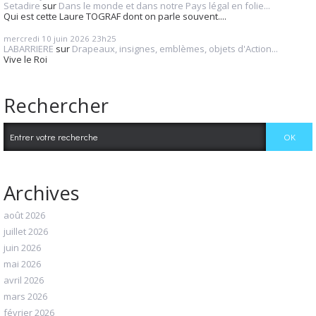
Setadire
sur
Dans le monde et dans notre Pays légal en folie...
Qui est cette Laure TOGRAF dont on parle souvent....
mercredi 10
juin 2026
23h25
LABARRIERE
sur
Drapeaux, insignes, emblèmes, objets d'Action...
Vive le Roi
Rechercher
Archives
août 2026
juillet 2026
juin 2026
mai 2026
avril 2026
mars 2026
février 2026