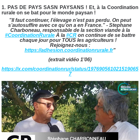
1. PAS DE PAYS SASN PAYSANS ! Et, à la Coordination
rurale on se bat pour le monde paysan !
”Il faut continuer, l’élevage n’est pas perdu. On peut
s’autosuffire avec ce qu’on a en France.” - Stephane
Charboneau, responsable de la section viande à la
#CoordinationRurale
À la
#CR
on continue de se battre
chaque jour pour TOUS les agriculteurs !
Rejoignez-nous :
https://
adhesion.coordinationrurale.fr
"
(extrait vidéo 1'06)
https://x.com/coordinationrur/status/197690561021519065
7