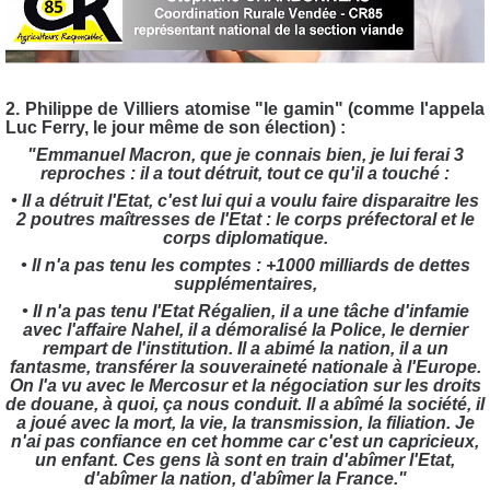
2. Philippe de Villiers atomise "le gamin" (comme l'appela
Luc Ferry, le jour même de son élection) :
"Emmanuel Macron, que je connais bien,
je lui ferai 3
reproches : il a tout détruit, tout ce qu'il a touché :
• Il a détruit l'Etat, c'est lui qui a voulu faire disparaitre les
2 poutres maîtresses de l'Etat : le corps préfectoral et le
corps diplomatique.
• Il n'a pas tenu les comptes : +1000 milliards de dettes
supplémentaires,
• Il n'a pas tenu l'Etat Régalien, il a une tâche d'infamie
avec l'affaire Nahel, il a démoralisé la Police, le dernier
rempart de l'institution.
Il a abimé la nation, il a un
fantasme, transférer la souveraineté nationale à l'Europe.
On l'a vu avec le Mercosur et la négociation sur les droits
de douane, à quoi, ça nous conduit.
Il a abîmé la société, il
a joué avec la mort, la vie, la transmission, la filiation. Je
n'ai pas confiance en cet homme car c'est un capricieux,
un enfant. Ces gens là sont en train d'abîmer l'Etat,
d'abîmer la nation, d'abîmer la France."