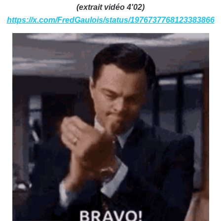
(extrait vidéo 4'02)
https://x.com/FredGaulois/status/1976737768123383866