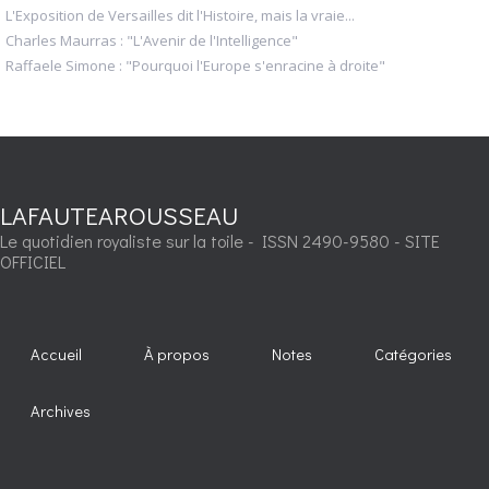
L'Exposition de Versailles dit l'Histoire, mais la vraie...
Charles Maurras : "L'Avenir de l'Intelligence"
Raffaele Simone : "Pourquoi l'Europe s'enracine à droite"
LAFAUTEAROUSSEAU
Le quotidien royaliste sur la toile - ISSN 2490-9580 - SITE
OFFICIEL
Accueil
À propos
Notes
Catégories
Archives