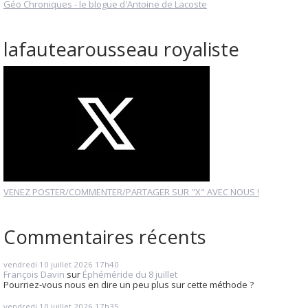
Géo Chroniques - le blogue d'Antoine de Lacoste
lafautearousseau royaliste
VENEZ POSTER/COMMENTER/PARTAGER SUR "X" AVEC NOUS !
Commentaires récents
vendredi 10
juillet 2026
17h40
François Davin
sur
Éphéméride du 8 juillet
Pourriez-vous nous en dire un peu plus sur cette méthode ?
vendredi 10
juillet 2026
17h35