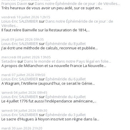
François Davin
sur
Dans notre Éphéméride de ce jour : de Vitrolles...
Très heureux de vous avoir un peu aidé, sur ce sujet en...
vendredi 10
juillet 2026
12h15
Loius-Eric SALEMBIER
sur
Dans notre Éphéméride de ce jour : de
Vitrolles...
Il faut relire Bainville sur la Restauration de 1814,...
jeudi 09
juillet 2026
09h35
Loius-Eric SALEMBIER
sur
Éphéméride du 8 juillet
j'ai écrit une méthode de calculs, reconnue et publiée...
mercredi 08
juillet 2026
13h05
Setadire
sur
Dans le monde et dans notre Pays légal en folie...
A propos de Mélanchon et sa nouvelle France La Nouvelle...
mardi 07
juillet 2026
09h50
Loius-Eric SALEMBIER
sur
Éphéméride du 6 juillet
A Wagram, l'Artillerie (aujourd'hui, ce serait le Génie...
samedi 04
juillet 2026
08h45
Loius-Eric SALEMBIER
sur
Éphéméride du 4 juillet
Le 4 juillet 1776 fut aussi l'indépendance américaine,...
samedi 04
juillet 2026
08h30
Loius-Eric SALEMBIER
sur
Éphéméride du 3 juillet
Le sacre d'Hugues à Noyon inscrivit son règne dans la...
mardi 30
juin 2026
21h20