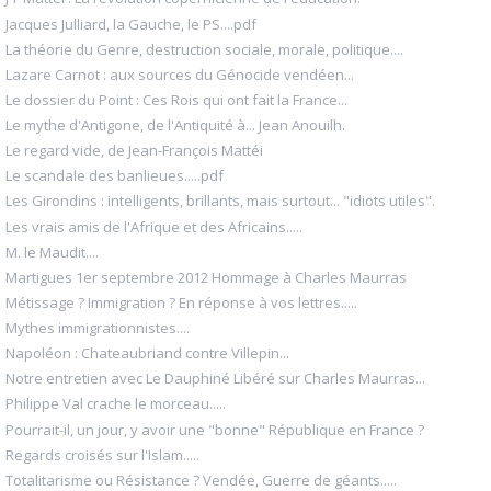
Jacques Julliard, la Gauche, le PS....pdf
La théorie du Genre, destruction sociale, morale, politique....
Lazare Carnot : aux sources du Génocide vendéen...
Le dossier du Point : Ces Rois qui ont fait la France...
Le mythe d'Antigone, de l'Antiquité à... Jean Anouilh.
Le regard vide, de Jean-François Mattéi
Le scandale des banlieues.....pdf
Les Girondins : intelligents, brillants, mais surtout... "idiots utiles".
Les vrais amis de l'Afrique et des Africains.....
M. le Maudit....
Martigues 1er septembre 2012 Hommage à Charles Maurras
Métissage ? Immigration ? En réponse à vos lettres.....
Mythes immigrationnistes....
Napoléon : Chateaubriand contre Villepin...
Notre entretien avec Le Dauphiné Libéré sur Charles Maurras...
Philippe Val crache le morceau.....
Pourrait-il, un jour, y avoir une "bonne" République en France ?
Regards croisés sur l'Islam.....
Totalitarisme ou Résistance ? Vendée, Guerre de géants.....