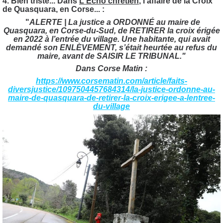
4.
Bien triste... Dans
L'Écho chrétien
, l'affaire de la Croix
de Quasquara, en Corse... :
"
ALERTE | La justice a ORDONNÉ au maire de
Quasquara, en Corse-du-Sud, de RETIRER la croix érigée
en 2022 à l’entrée du village. Une habitante, qui avait
demandé son ENLÈVEMENT, s’était heurtée au refus du
maire, avant de SAISIR LE TRIBUNAL."
Dans Corse Matin :
https://www.corsematin.com/article/faits-
diversjustice/1097504457684314/la-justice-ordonne-au-
maire-de-quasquara-de-retirer-la-croix-erigee-a-lentree-
du-village