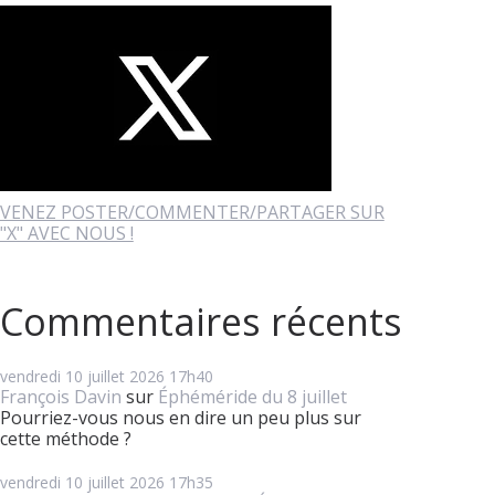
VENEZ POSTER/COMMENTER/PARTAGER SUR
"X" AVEC NOUS !
Commentaires récents
vendredi 10
juillet 2026
17h40
François Davin
sur
Éphéméride du 8 juillet
Pourriez-vous nous en dire un peu plus sur
cette méthode ?
vendredi 10
juillet 2026
17h35