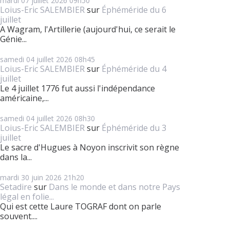
mardi 07
juillet 2026
09h50
Loius-Eric SALEMBIER
sur
Éphéméride du 6
juillet
A Wagram, l'Artillerie (aujourd'hui, ce serait le
Génie...
samedi 04
juillet 2026
08h45
Loius-Eric SALEMBIER
sur
Éphéméride du 4
juillet
Le 4 juillet 1776 fut aussi l'indépendance
américaine,...
samedi 04
juillet 2026
08h30
Loius-Eric SALEMBIER
sur
Éphéméride du 3
juillet
Le sacre d'Hugues à Noyon inscrivit son règne
dans la...
mardi 30
juin 2026
21h20
Setadire
sur
Dans le monde et dans notre Pays
légal en folie...
Qui est cette Laure TOGRAF dont on parle
souvent....