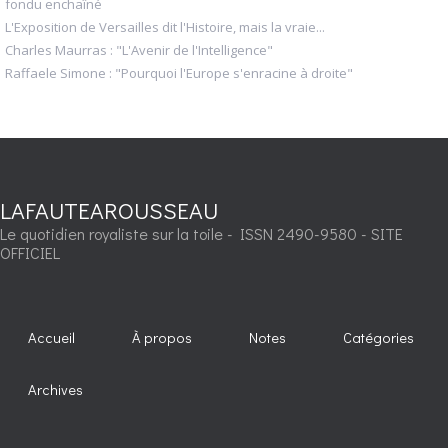
fondu enchaîné
L'Exposition de Versailles dit l'Histoire, mais la vraie...
Charles Maurras : "L'Avenir de l'Intelligence"
Raffaele Simone : "Pourquoi l'Europe s'enracine à droite"
LAFAUTEAROUSSEAU
Le quotidien royaliste sur la toile - ISSN 2490-9580 - SITE
OFFICIEL
Accueil
À propos
Notes
Catégories
Archives