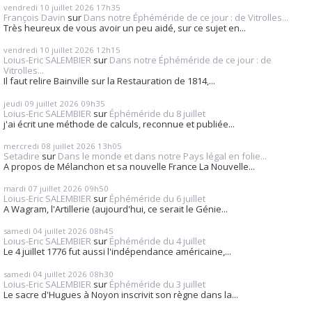
vendredi 10
juillet 2026
17h35
François Davin
sur
Dans notre Éphéméride de ce jour : de Vitrolles...
Très heureux de vous avoir un peu aidé, sur ce sujet en...
vendredi 10
juillet 2026
12h15
Loius-Eric SALEMBIER
sur
Dans notre Éphéméride de ce jour : de
Vitrolles...
Il faut relire Bainville sur la Restauration de 1814,...
jeudi 09
juillet 2026
09h35
Loius-Eric SALEMBIER
sur
Éphéméride du 8 juillet
j'ai écrit une méthode de calculs, reconnue et publiée...
mercredi 08
juillet 2026
13h05
Setadire
sur
Dans le monde et dans notre Pays légal en folie...
A propos de Mélanchon et sa nouvelle France La Nouvelle...
mardi 07
juillet 2026
09h50
Loius-Eric SALEMBIER
sur
Éphéméride du 6 juillet
A Wagram, l'Artillerie (aujourd'hui, ce serait le Génie...
samedi 04
juillet 2026
08h45
Loius-Eric SALEMBIER
sur
Éphéméride du 4 juillet
Le 4 juillet 1776 fut aussi l'indépendance américaine,...
samedi 04
juillet 2026
08h30
Loius-Eric SALEMBIER
sur
Éphéméride du 3 juillet
Le sacre d'Hugues à Noyon inscrivit son règne dans la...