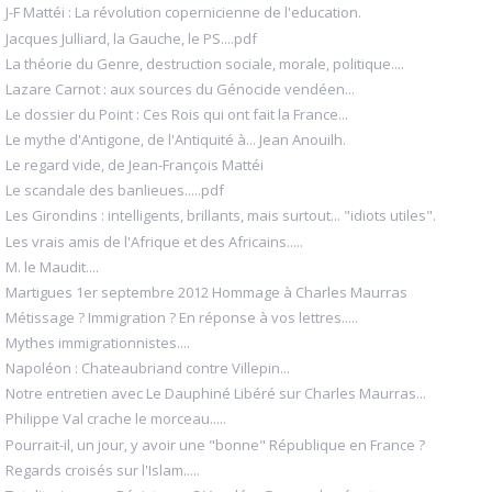
J-F Mattéi : La révolution copernicienne de l'education.
Jacques Julliard, la Gauche, le PS....pdf
La théorie du Genre, destruction sociale, morale, politique....
Lazare Carnot : aux sources du Génocide vendéen...
Le dossier du Point : Ces Rois qui ont fait la France...
Le mythe d'Antigone, de l'Antiquité à... Jean Anouilh.
Le regard vide, de Jean-François Mattéi
Le scandale des banlieues.....pdf
Les Girondins : intelligents, brillants, mais surtout... "idiots utiles".
Les vrais amis de l'Afrique et des Africains.....
M. le Maudit....
Martigues 1er septembre 2012 Hommage à Charles Maurras
Métissage ? Immigration ? En réponse à vos lettres.....
Mythes immigrationnistes....
Napoléon : Chateaubriand contre Villepin...
Notre entretien avec Le Dauphiné Libéré sur Charles Maurras...
Philippe Val crache le morceau.....
Pourrait-il, un jour, y avoir une "bonne" République en France ?
Regards croisés sur l'Islam.....