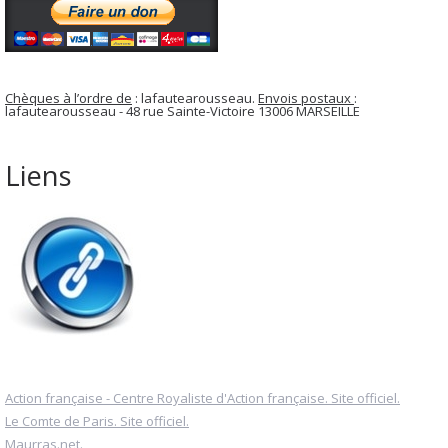
Chèques à l’ordre de
: lafautearousseau.
Envois postaux
:
lafautearousseau - 48 rue Sainte-Victoire 13006 MARSEILLE
Liens
Action française - Centre Royaliste d'Action française. Site officiel.
Le Comte de Paris. Site officiel.
Maurras.net.