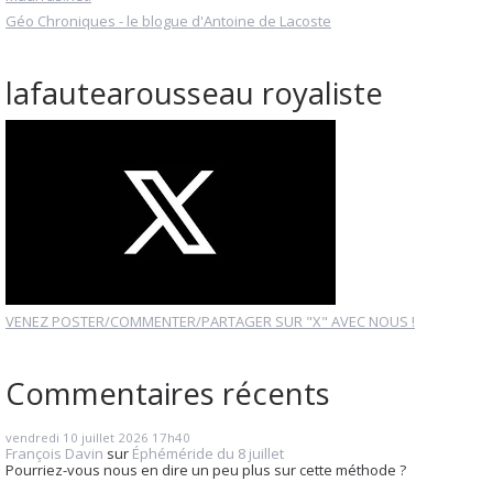
Géo Chroniques - le blogue d'Antoine de Lacoste
lafautearousseau royaliste
VENEZ POSTER/COMMENTER/PARTAGER SUR "X" AVEC NOUS !
Commentaires récents
vendredi 10
juillet 2026
17h40
François Davin
sur
Éphéméride du 8 juillet
Pourriez-vous nous en dire un peu plus sur cette méthode ?