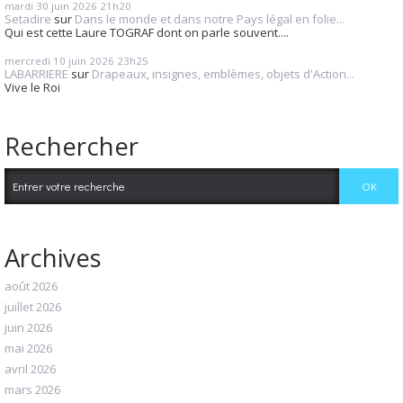
mardi 30
juin 2026
21h20
Setadire
sur
Dans le monde et dans notre Pays légal en folie...
Qui est cette Laure TOGRAF dont on parle souvent....
mercredi 10
juin 2026
23h25
LABARRIERE
sur
Drapeaux, insignes, emblèmes, objets d'Action...
Vive le Roi
Rechercher
Archives
août 2026
juillet 2026
juin 2026
mai 2026
avril 2026
mars 2026