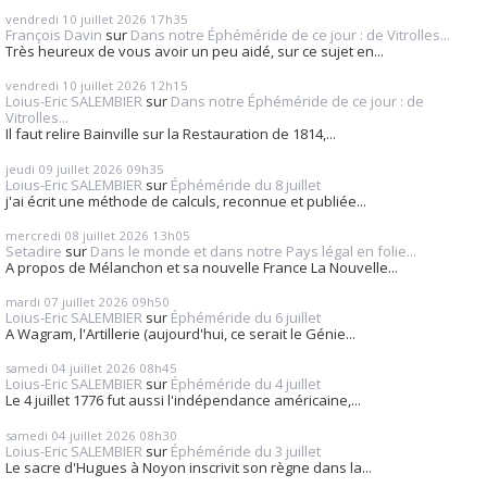
vendredi 10
juillet 2026
17h35
François Davin
sur
Dans notre Éphéméride de ce jour : de Vitrolles...
Très heureux de vous avoir un peu aidé, sur ce sujet en...
vendredi 10
juillet 2026
12h15
Loius-Eric SALEMBIER
sur
Dans notre Éphéméride de ce jour : de
Vitrolles...
Il faut relire Bainville sur la Restauration de 1814,...
jeudi 09
juillet 2026
09h35
Loius-Eric SALEMBIER
sur
Éphéméride du 8 juillet
j'ai écrit une méthode de calculs, reconnue et publiée...
mercredi 08
juillet 2026
13h05
Setadire
sur
Dans le monde et dans notre Pays légal en folie...
A propos de Mélanchon et sa nouvelle France La Nouvelle...
mardi 07
juillet 2026
09h50
Loius-Eric SALEMBIER
sur
Éphéméride du 6 juillet
A Wagram, l'Artillerie (aujourd'hui, ce serait le Génie...
samedi 04
juillet 2026
08h45
Loius-Eric SALEMBIER
sur
Éphéméride du 4 juillet
Le 4 juillet 1776 fut aussi l'indépendance américaine,...
samedi 04
juillet 2026
08h30
Loius-Eric SALEMBIER
sur
Éphéméride du 3 juillet
Le sacre d'Hugues à Noyon inscrivit son règne dans la...