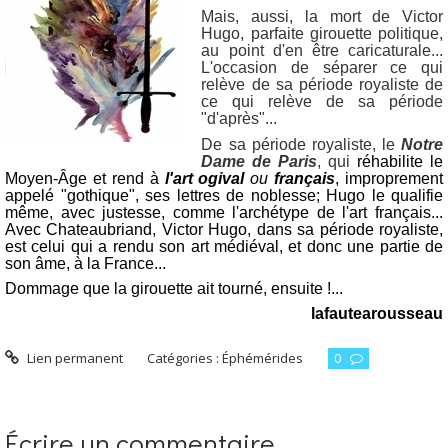
Mais, aussi, la mort de Victor
Hugo, parfaite girouette politique,
au point d'en être caricaturale...
L'occasion de séparer ce qui
relève de sa période royaliste de
ce qui relève de sa période
"d'après"...
De sa période royaliste, le
Notre
Dame de Paris
, qui
réhabilite le
Moyen-Âge et rend à
l'art ogival
ou
français
, improprement
appelé "gothique", ses lettres de noblesse; Hugo le qualifie
même, avec justesse, comme l'archétype de l'art français...
Avec Chateaubriand, Victor Hugo, dans sa période royaliste,
est celui qui a rendu son art médiéval, et donc une partie de
son âme, à la France...
Dommage que la girouette ait tourné, ensuite !...
lafautearousseau
Lien permanent
Catégories :
Éphémérides
0
Écrire un commentaire