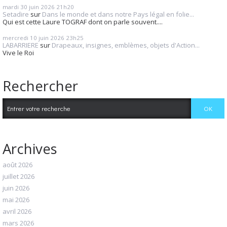
mardi 30
juin 2026
21h20
Setadire
sur
Dans le monde et dans notre Pays légal en folie...
Qui est cette Laure TOGRAF dont on parle souvent....
mercredi 10
juin 2026
23h25
LABARRIERE
sur
Drapeaux, insignes, emblèmes, objets d'Action...
Vive le Roi
Rechercher
Archives
août 2026
juillet 2026
juin 2026
mai 2026
avril 2026
mars 2026