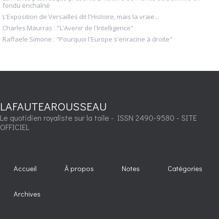
fondu enchaîné
L'Exposition de Versailles dit l'Histoire, mais la vraie...
Charles Maurras : "L'Avenir de l'Intelligence"
Raffaele Simone : "Pourquoi l'Europe s'enracine à droite"
LAFAUTEAROUSSEAU
Le quotidien royaliste sur la toile - ISSN 2490-9580 - SITE
OFFICIEL
Accueil
À propos
Notes
Catégories
Archives