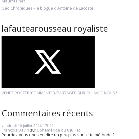
Maurras.net.
Géo Chroniques - le blogue d'Antoine de Lacoste
lafautearousseau royaliste
VENEZ POSTER/COMMENTER/PARTAGER SUR "X" AVEC NOUS !
Commentaires récents
vendredi 10
juillet 2026
17h40
François Davin
sur
Éphéméride du 8 juillet
Pourriez-vous nous en dire un peu plus sur cette méthode ?