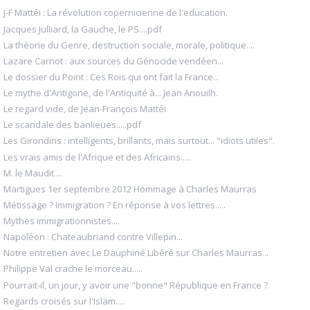
J-F Mattéi : La révolution copernicienne de l'education.
Jacques Julliard, la Gauche, le PS....pdf
La théorie du Genre, destruction sociale, morale, politique....
Lazare Carnot : aux sources du Génocide vendéen...
Le dossier du Point : Ces Rois qui ont fait la France...
Le mythe d'Antigone, de l'Antiquité à... Jean Anouilh.
Le regard vide, de Jean-François Mattéi
Le scandale des banlieues.....pdf
Les Girondins : intelligents, brillants, mais surtout... "idiots utiles".
Les vrais amis de l'Afrique et des Africains.....
M. le Maudit....
Martigues 1er septembre 2012 Hommage à Charles Maurras
Métissage ? Immigration ? En réponse à vos lettres.....
Mythes immigrationnistes....
Napoléon : Chateaubriand contre Villepin...
Notre entretien avec Le Dauphiné Libéré sur Charles Maurras...
Philippe Val crache le morceau.....
Pourrait-il, un jour, y avoir une "bonne" République en France ?
Regards croisés sur l'Islam.....