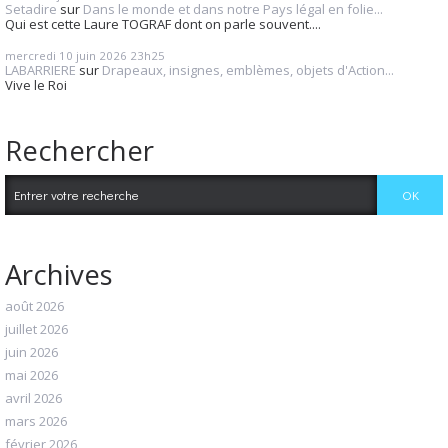
Setadire
sur
Dans le monde et dans notre Pays légal en folie...
Qui est cette Laure TOGRAF dont on parle souvent....
mercredi 10
juin 2026
23h25
LABARRIERE
sur
Drapeaux, insignes, emblèmes, objets d'Action...
Vive le Roi
Rechercher
Archives
août 2026
juillet 2026
juin 2026
mai 2026
avril 2026
mars 2026
février 2026