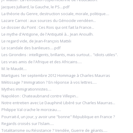
Jacques Julliard, la Gauche, le PS....pdf
La théorie du Genre, destruction sociale, morale, politique....
Lazare Carnot : aux sources du Génocide vendéen...
Le dossier du Point : Ces Rois qui ont fait la France...
Le mythe d'Antigone, de l'Antiquité à... Jean Anouilh.
Le regard vide, de Jean-François Mattéi
Le scandale des banlieues.....pdf
Les Girondins : intelligents, brillants, mais surtout... "idiots utiles".
Les vrais amis de l'Afrique et des Africains.....
M. le Maudit....
Martigues 1er septembre 2012 Hommage à Charles Maurras
Métissage ? Immigration ? En réponse à vos lettres.....
Mythes immigrationnistes....
Napoléon : Chateaubriand contre Villepin...
Notre entretien avec Le Dauphiné Libéré sur Charles Maurras...
Philippe Val crache le morceau.....
Pourrait-il, un jour, y avoir une "bonne" République en France ?
Regards croisés sur l'Islam.....
Totalitarisme ou Résistance ? Vendée, Guerre de géants.....