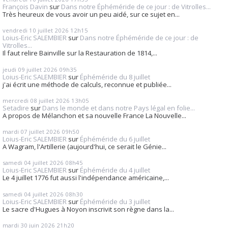
François Davin
sur
Dans notre Éphéméride de ce jour : de Vitrolles...
Très heureux de vous avoir un peu aidé, sur ce sujet en...
vendredi 10
juillet 2026
12h15
Loius-Eric SALEMBIER
sur
Dans notre Éphéméride de ce jour : de
Vitrolles...
Il faut relire Bainville sur la Restauration de 1814,...
jeudi 09
juillet 2026
09h35
Loius-Eric SALEMBIER
sur
Éphéméride du 8 juillet
j'ai écrit une méthode de calculs, reconnue et publiée...
mercredi 08
juillet 2026
13h05
Setadire
sur
Dans le monde et dans notre Pays légal en folie...
A propos de Mélanchon et sa nouvelle France La Nouvelle...
mardi 07
juillet 2026
09h50
Loius-Eric SALEMBIER
sur
Éphéméride du 6 juillet
A Wagram, l'Artillerie (aujourd'hui, ce serait le Génie...
samedi 04
juillet 2026
08h45
Loius-Eric SALEMBIER
sur
Éphéméride du 4 juillet
Le 4 juillet 1776 fut aussi l'indépendance américaine,...
samedi 04
juillet 2026
08h30
Loius-Eric SALEMBIER
sur
Éphéméride du 3 juillet
Le sacre d'Hugues à Noyon inscrivit son règne dans la...
mardi 30
juin 2026
21h20