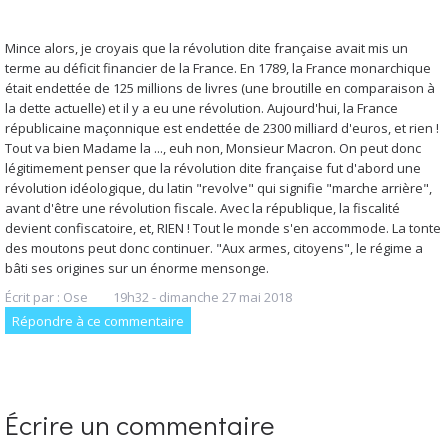
Mince alors, je croyais que la révolution dite française avait mis un
terme au déficit financier de la France. En 1789, la France monarchique
était endettée de 125 millions de livres (une broutille en comparaison à
la dette actuelle) et il y a eu une révolution. Aujourd'hui, la France
républicaine maçonnique est endettée de 2300 milliard d'euros, et rien !
Tout va bien Madame la ..., euh non, Monsieur Macron. On peut donc
légitimement penser que la révolution dite française fut d'abord une
révolution idéologique, du latin "revolve" qui signifie "marche arrière",
avant d'être une révolution fiscale. Avec la république, la fiscalité
devient confiscatoire, et, RIEN ! Tout le monde s'en accommode. La tonte
des moutons peut donc continuer. "Aux armes, citoyens", le régime a
bâti ses origines sur un énorme mensonge.
Écrit par :
Ose
19h32
-
dimanche 27
mai 2018
Répondre à ce commentaire
Écrire un commentaire