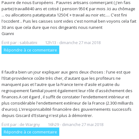
Pauvre de nous Européens . Pauvres artisans commerçant ( j'en fais
partie) travaillé40 ans et cotisé ( pension 950 € par mois .Ici au chômage
... ou allocations patatipatata 1250 € + travail au noir etc..... C'est fini
l'occident .. Puis les caisses sont vides c'est normal ben voyons cela fait
30 ans que cela dure que nos dirigeants nous ruinent
Gianni
Écrit par :
sabbatini
12h13
-
dimanche 27
mai 2018
Répondre à ce commentaire
Il faudra bien un jour expliquer aux gens deux choses : l'une est que
l'Etat-providence coûte très cher, d'autant que les profiteurs ne
manquent pas et l'autre que la France terre d'asile et patrie du
regroupement familial jouent également leur rôle d'asséchement des
finances.A cet égard , il suffit de constater l'endettement intérieur et
plus considérable l'endettement extérieur de la France (2.300 milliards
d'euros). L'irresponsabilité financière des gouvernements successifs
depuis Giscard d'Estaing n'est plus à démontrer.
Écrit par :
de Wargny
16h29
-
dimanche 27
mai 2018
Répondre à ce commentaire