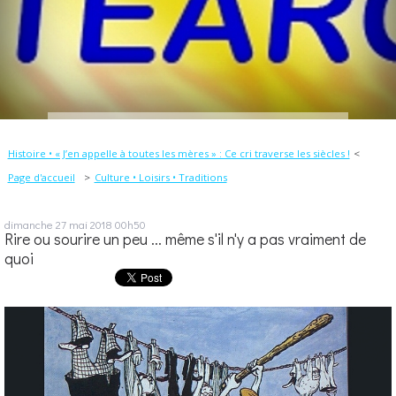
Histoire • « J’en appelle à toutes les mères » : Ce cri traverse les siècles !
Page d'accueil
Culture • Loisirs • Traditions
dimanche 27
mai 2018
00h50
Rire ou sourire un peu ... même s'il n'y a pas vraiment de
quoi