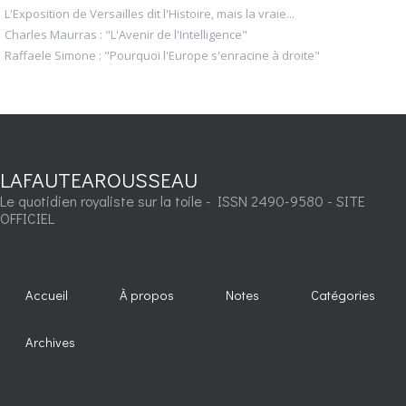
L'Exposition de Versailles dit l'Histoire, mais la vraie...
Charles Maurras : "L'Avenir de l'Intelligence"
Raffaele Simone : "Pourquoi l'Europe s'enracine à droite"
LAFAUTEAROUSSEAU
Le quotidien royaliste sur la toile - ISSN 2490-9580 - SITE
OFFICIEL
Accueil
À propos
Notes
Catégories
Archives