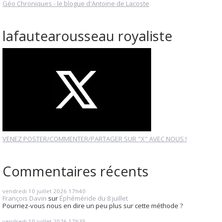
Géo Chroniques - le blogue d'Antoine de Lacoste
lafautearousseau royaliste
VENEZ POSTER/COMMENTER/PARTAGER SUR "X" AVEC NOUS !
Commentaires récents
vendredi 10
juillet 2026
17h40
François Davin
sur
Éphéméride du 8 juillet
Pourriez-vous nous en dire un peu plus sur cette méthode ?
vendredi 10
juillet 2026
17h35