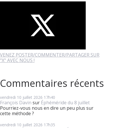
VENEZ POSTER/COMMENTER/PARTAGER SUR
"X" AVEC NOUS !
Commentaires récents
vendredi 10
juillet 2026
17h40
François Davin
sur
Éphéméride du 8 juillet
Pourriez-vous nous en dire un peu plus sur
cette méthode ?
vendredi 10
juillet 2026
17h35