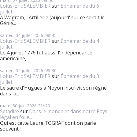
mardi 07
juillet 2026
09h50
Loius-Eric SALEMBIER
sur
Éphéméride du 6
juillet
A Wagram, l'Artillerie (aujourd'hui, ce serait le
Génie...
samedi 04
juillet 2026
08h45
Loius-Eric SALEMBIER
sur
Éphéméride du 4
juillet
Le 4 juillet 1776 fut aussi l'indépendance
américaine,...
samedi 04
juillet 2026
08h30
Loius-Eric SALEMBIER
sur
Éphéméride du 3
juillet
Le sacre d'Hugues à Noyon inscrivit son règne
dans la...
mardi 30
juin 2026
21h20
Setadire
sur
Dans le monde et dans notre Pays
légal en folie...
Qui est cette Laure TOGRAF dont on parle
souvent....