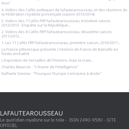
tous"
4. Vidéos des Cafés politiques de lafautearousseau, et des réunions de
la Fédération royaliste provençale (saison 2013/2014)
3. Vidéos des 7 Cafés FRP/lafautearousseau, troisième saison,
2012/2013 : Enquête sur la République...
2. Vidéos des 8 Cafés FRP/lafautearousseau, deuxième saison,
2011/2012...
1. Les 11 Cafés FRP/lafautearousseau, première saison, 2010/2011...
La France pittoresque présente L'Histoire de France de Bainville en
fondu enchaîné
L'Exposition de Versailles dit l'Histoire, mais la vraie...
Charles Maurras : "L'Avenir de l'Intelligence"
Raffaele Simone : "Pourquoi l'Europe s'enracine à droite"
LAFAUTEAROUSSEAU
Le quotidien royaliste sur la toile - ISSN 2490-9580 - SITE
OFFICIEL