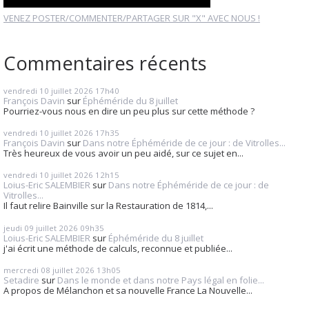
VENEZ POSTER/COMMENTER/PARTAGER SUR "X" AVEC NOUS !
Commentaires récents
vendredi 10
juillet 2026
17h40
François Davin
sur
Éphéméride du 8 juillet
Pourriez-vous nous en dire un peu plus sur cette méthode ?
vendredi 10
juillet 2026
17h35
François Davin
sur
Dans notre Éphéméride de ce jour : de Vitrolles...
Très heureux de vous avoir un peu aidé, sur ce sujet en...
vendredi 10
juillet 2026
12h15
Loius-Eric SALEMBIER
sur
Dans notre Éphéméride de ce jour : de
Vitrolles...
Il faut relire Bainville sur la Restauration de 1814,...
jeudi 09
juillet 2026
09h35
Loius-Eric SALEMBIER
sur
Éphéméride du 8 juillet
j'ai écrit une méthode de calculs, reconnue et publiée...
mercredi 08
juillet 2026
13h05
Setadire
sur
Dans le monde et dans notre Pays légal en folie...
A propos de Mélanchon et sa nouvelle France La Nouvelle...