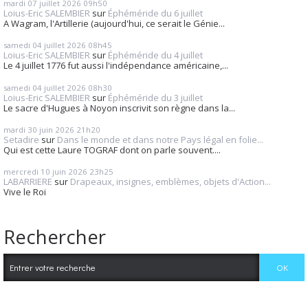
mardi 07
juillet 2026
09h50
Loius-Eric SALEMBIER
sur
Éphéméride du 6 juillet
A Wagram, l'Artillerie (aujourd'hui, ce serait le Génie...
samedi 04
juillet 2026
08h45
Loius-Eric SALEMBIER
sur
Éphéméride du 4 juillet
Le 4 juillet 1776 fut aussi l'indépendance américaine,...
samedi 04
juillet 2026
08h30
Loius-Eric SALEMBIER
sur
Éphéméride du 3 juillet
Le sacre d'Hugues à Noyon inscrivit son règne dans la...
mardi 30
juin 2026
21h20
Setadire
sur
Dans le monde et dans notre Pays légal en folie...
Qui est cette Laure TOGRAF dont on parle souvent....
mercredi 10
juin 2026
23h25
LABARRIERE
sur
Drapeaux, insignes, emblèmes, objets d'Action...
Vive le Roi
Rechercher