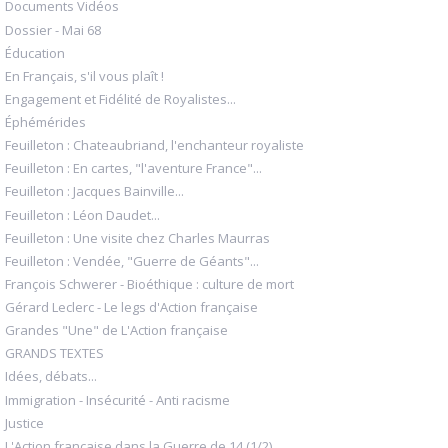
Documents Vidéos
Dossier - Mai 68
Éducation
En Français, s'il vous plaît !
Engagement et Fidélité de Royalistes...
Éphémérides
Feuilleton : Chateaubriand, l'enchanteur royaliste
Feuilleton : En cartes, "l'aventure France"...
Feuilleton : Jacques Bainville...
Feuilleton : Léon Daudet...
Feuilleton : Une visite chez Charles Maurras
Feuilleton : Vendée, "Guerre de Géants"...
François Schwerer - Bioéthique : culture de mort
Gérard Leclerc - Le legs d'Action française
Grandes "Une" de L'Action française
GRANDS TEXTES
Idées, débats...
Immigration - Insécurité - Anti racisme
Justice
L'Action française dans la Guerre de 14 (1/2)