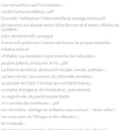
Ces monarchies que l'on instaure.....
Contre la France métisse...pdf
Diversité ? Différence ? Entre tartufferie et piège mortel.pdf
En réponse aux élucubrations d'Eric Besson et d'autres officiels du
Système...
Folco de Baroncelli Camargue
France info présente L'Histoire de France de Jacques Bainville...
Frédéric Mistral
J-F Mattéi : La révolution copernicienne de l'education.
Jacques Julliard, la Gauche, le PS....pdf
La théorie du Genre, destruction sociale, morale, politique....
Lazare Carnot : aux sources du Génocide vendéen...
Le dossier du Point : Ces Rois qui ont fait la France...
Le mythe d'Antigone, de l'Antiquité à... Jean Anouilh.
Le regard vide, de Jean-François Mattéi
Le scandale des banlieues.....pdf
Les Girondins : intelligents, brillants, mais surtout... "idiots utiles".
Les vrais amis de l'Afrique et des Africains.....
M. le Maudit....
Martigues 1er septembre 2012 Hommage à Charles Maurras