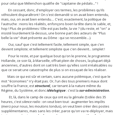
pour celui que Mélenchon qualifie de "capitaine de pédalo..." !
En cessant, donc, d'employer ces termes, les problèmes qu'ils
véhiculent disparaîtront ! On s'est demandé si on avait bien entendu,
mais, oui, on avait bien entendu.... C'est, exactement, la politique de
l'autruche : nions les réalités, enfonçons boen la tête dans le sable, et,
hop ! Plus de problèmes ! Elle est pas belle, la vie ? (du reste, et "on" a
insisté lourdement là-dessus, une bonne part des acteurs de "Plus
belle la vie" était présente au Dôme : qui se ressemble....).
Oui, sauf que c'est tellement facile, tellement simple, que c'en
devient simpliste; et tellement simpliste que c'en devient... simplet !
Pour le reste, et par quelque bout qu'on le prenne, le programme
Hollande, ce soir-là, à Marseille, offrait plein de choses, la plupart déjà
anciennes, d'autres dont on sait très bien qu'elles sont irréalisables ou
que ce serait une catastrophe de plus si on essayait de les réaliser.
Mais ce qui est sûr et certain, sans aucune polémique, c'est que le
mot "économies" n'y était pas. Or, l'un des tous premiers maux dont
souffre la France, est
structurel,
car tenant à la nature même du
Régime, du Système, et donc
idéologique
: c'est la
sur-administration.
Et, là, dans le camp de ceux qui ont eu la géniale (!) idée des 35
heures, c'est
silence radio
: on veut bien tout : augmenter les impôts
(merci pour nous, les moutons tondus), on veut bien créer des postes
supplémentaires, mais sans les créer, parce qu'on va re-déployer, mais