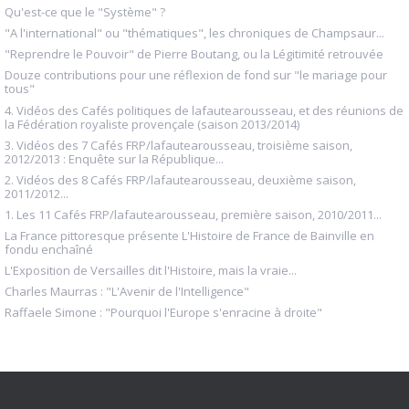
Qu'est-ce que le "Système" ?
"A l'international" ou "thématiques", les chroniques de Champsaur...
"Reprendre le Pouvoir" de Pierre Boutang, ou la Légitimité retrouvée
Douze contributions pour une réflexion de fond sur "le mariage pour
tous"
4. Vidéos des Cafés politiques de lafautearousseau, et des réunions de
la Fédération royaliste provençale (saison 2013/2014)
3. Vidéos des 7 Cafés FRP/lafautearousseau, troisième saison,
2012/2013 : Enquête sur la République...
2. Vidéos des 8 Cafés FRP/lafautearousseau, deuxième saison,
2011/2012...
1. Les 11 Cafés FRP/lafautearousseau, première saison, 2010/2011...
La France pittoresque présente L'Histoire de France de Bainville en
fondu enchaîné
L'Exposition de Versailles dit l'Histoire, mais la vraie...
Charles Maurras : "L'Avenir de l'Intelligence"
Raffaele Simone : "Pourquoi l'Europe s'enracine à droite"