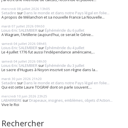
mercredi 08
juillet 2026
13h05
Setadire
sur
Dans le monde et dans notre Pays légal en folie...
A propos de Mélanchon et sa nouvelle France La Nouvelle...
mardi 07
juillet 2026
09h50
Loius-Eric SALEMBIER
sur
Éphéméride du 6 juillet
A Wagram, l'Artillerie (aujourd'hui, ce serait le Génie...
samedi 04
juillet 2026
08h45
Loius-Eric SALEMBIER
sur
Éphéméride du 4 juillet
Le 4 juillet 1776 fut aussi l'indépendance américaine,...
samedi 04
juillet 2026
08h30
Loius-Eric SALEMBIER
sur
Éphéméride du 3 juillet
Le sacre d'Hugues à Noyon inscrivit son règne dans la...
mardi 30
juin 2026
21h20
Setadire
sur
Dans le monde et dans notre Pays légal en folie...
Qui est cette Laure TOGRAF dont on parle souvent....
mercredi 10
juin 2026
23h25
LABARRIERE
sur
Drapeaux, insignes, emblèmes, objets d'Action...
Vive le Roi
Rechercher