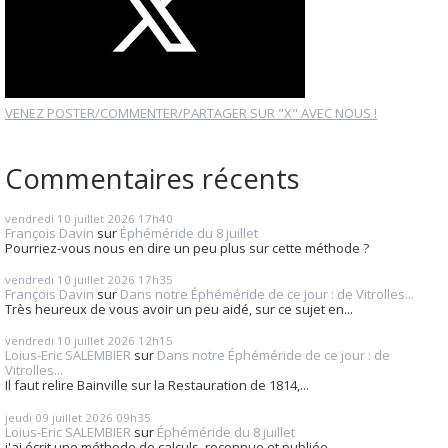
VENEZ POSTER/COMMENTER/PARTAGER SUR "X" AVEC NOUS !
Commentaires récents
vendredi 10
juillet 2026
17h40
François Davin
sur
Éphéméride du 8 juillet
Pourriez-vous nous en dire un peu plus sur cette méthode ?
vendredi 10
juillet 2026
17h35
François Davin
sur
Dans notre Éphéméride de ce jour : de Vitrolles...
Très heureux de vous avoir un peu aidé, sur ce sujet en...
vendredi 10
juillet 2026
12h15
Loius-Eric SALEMBIER
sur
Dans notre Éphéméride de ce jour : de
Vitrolles...
Il faut relire Bainville sur la Restauration de 1814,...
jeudi 09
juillet 2026
09h35
Loius-Eric SALEMBIER
sur
Éphéméride du 8 juillet
j'ai écrit une méthode de calculs, reconnue et publiée...