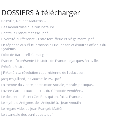
DOSSIERS à télécharger
Bainville, Daudet, Maurras....
Ces monarchies que l'on instaure.....
Contre la France métisse...pdf
Diversité ? Différence ? Entre tartufferie et piège mortel.pdf
En réponse aux élucubrations d'Eric Besson et d'autres officiels du
Système...
Folco de Baroncelli Camargue
France info présente L'Histoire de France de Jacques Bainville...
Frédéric Mistral
J-F Mattéi : La révolution copernicienne de l'education.
Jacques Julliard, la Gauche, le PS....pdf
La théorie du Genre, destruction sociale, morale, politique....
Lazare Carnot : aux sources du Génocide vendéen...
Le dossier du Point : Ces Rois qui ont fait la France...
Le mythe d'Antigone, de l'Antiquité à... Jean Anouilh.
Le regard vide, de Jean-François Mattéi
Le scandale des banlieues.....pdf