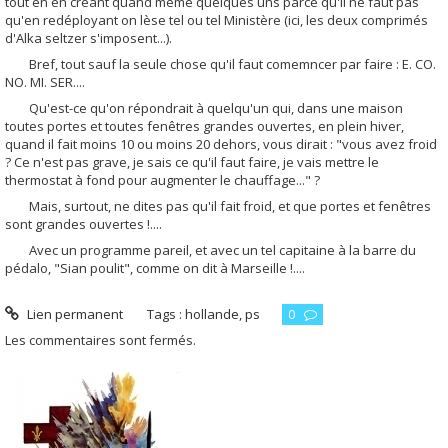
tout en en créant quand même quelques uns parce qu'il ne faut pas
qu'en redéployant on lèse tel ou tel Ministère (ici, les deux comprimés
d'Alka seltzer s'imposent...).
Bref, tout sauf la seule chose qu'il faut comemncer par faire : E. CO.
NO. MI. SER....
Qu'est-ce qu'on répondrait à quelqu'un qui, dans une maison
toutes portes et toutes fenêtres grandes ouvertes, en plein hiver,
quand il fait moins 10 ou moins 20 dehors, vous dirait : "vous avez froid
? Ce n'est pas grave, je sais ce qu'il faut faire, je vais mettre le
thermostat à fond pour augmenter le chauffage..." ?
Mais, surtout, ne dites pas qu'il fait froid, et que portes et fenêtres
sont grandes ouvertes !....
Avec un programme pareil, et avec un tel capitaine à la barre du
pédalo, "Sian poulit", comme on dit à Marseille !....
Lien permanent
Tags :
hollande
,
ps
0
Les commentaires sont fermés.