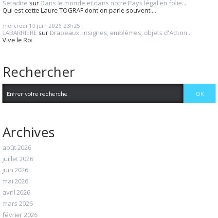
Setadire
sur
Dans le monde et dans notre Pays légal en folie...
Qui est cette Laure TOGRAF dont on parle souvent....
mercredi 10
juin 2026
23h25
LABARRIERE
sur
Drapeaux, insignes, emblèmes, objets d'Action...
Vive le Roi
Rechercher
Archives
août 2026
juillet 2026
juin 2026
mai 2026
avril 2026
mars 2026
février 2026