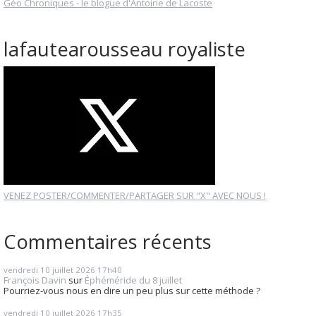
Géo Chroniques - le blogue d'Antoine de Lacoste
lafautearousseau royaliste
VENEZ POSTER/COMMENTER/PARTAGER SUR "X" AVEC NOUS !
Commentaires récents
vendredi 10
juillet 2026
17h40
François Davin
sur
Éphéméride du 8 juillet
Pourriez-vous nous en dire un peu plus sur cette méthode ?
vendredi 10
juillet 2026
17h35