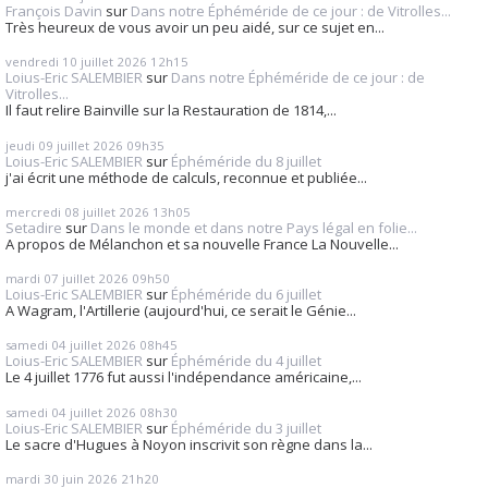
François Davin
sur
Dans notre Éphéméride de ce jour : de Vitrolles...
Très heureux de vous avoir un peu aidé, sur ce sujet en...
vendredi 10
juillet 2026
12h15
Loius-Eric SALEMBIER
sur
Dans notre Éphéméride de ce jour : de
Vitrolles...
Il faut relire Bainville sur la Restauration de 1814,...
jeudi 09
juillet 2026
09h35
Loius-Eric SALEMBIER
sur
Éphéméride du 8 juillet
j'ai écrit une méthode de calculs, reconnue et publiée...
mercredi 08
juillet 2026
13h05
Setadire
sur
Dans le monde et dans notre Pays légal en folie...
A propos de Mélanchon et sa nouvelle France La Nouvelle...
mardi 07
juillet 2026
09h50
Loius-Eric SALEMBIER
sur
Éphéméride du 6 juillet
A Wagram, l'Artillerie (aujourd'hui, ce serait le Génie...
samedi 04
juillet 2026
08h45
Loius-Eric SALEMBIER
sur
Éphéméride du 4 juillet
Le 4 juillet 1776 fut aussi l'indépendance américaine,...
samedi 04
juillet 2026
08h30
Loius-Eric SALEMBIER
sur
Éphéméride du 3 juillet
Le sacre d'Hugues à Noyon inscrivit son règne dans la...
mardi 30
juin 2026
21h20