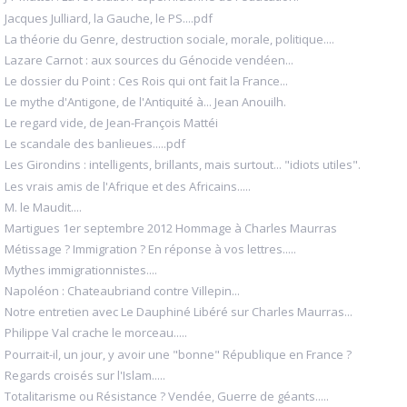
Jacques Julliard, la Gauche, le PS....pdf
La théorie du Genre, destruction sociale, morale, politique....
Lazare Carnot : aux sources du Génocide vendéen...
Le dossier du Point : Ces Rois qui ont fait la France...
Le mythe d'Antigone, de l'Antiquité à... Jean Anouilh.
Le regard vide, de Jean-François Mattéi
Le scandale des banlieues.....pdf
Les Girondins : intelligents, brillants, mais surtout... "idiots utiles".
Les vrais amis de l'Afrique et des Africains.....
M. le Maudit....
Martigues 1er septembre 2012 Hommage à Charles Maurras
Métissage ? Immigration ? En réponse à vos lettres.....
Mythes immigrationnistes....
Napoléon : Chateaubriand contre Villepin...
Notre entretien avec Le Dauphiné Libéré sur Charles Maurras...
Philippe Val crache le morceau.....
Pourrait-il, un jour, y avoir une "bonne" République en France ?
Regards croisés sur l'Islam.....
Totalitarisme ou Résistance ? Vendée, Guerre de géants.....