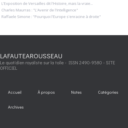
L'Exposition de Versailles dit l'Histoire, mais la vraie...
Charles Maurras : "L'Avenir de l'Intelligence"
Raffaele Simone : "Pourquoi l'Europe s'enracine à droite"
LAFAUTEAROUSSEAU
Le quotidien royaliste sur la toile - ISSN 2490-9580 - SITE
OFFICIEL
Accueil
À propos
Notes
Catégories
Archives