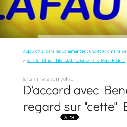
Aujourd'hui, dans les Ephémérides : Cholet aux mains des
Vaut le détour : Libéral/libéralisme, chez Henri Hude....
lundi 14
mars 2011
00h20
D'accord avec Beno
regard sur "cette" E