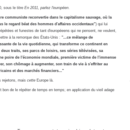
 sous le titre
En 2011, parlez l'européen
.
ure communiste reconvertie dans le capitalisme sauvage, où la
sous le regard béat des hommes d'affaires occidentaux"
) qui lui
s répétées et funestes de tant d'européeens qui ne pensent, ne veulent,
ttre à la remorque des États-Unis :
"...ce mélange de
ante de la vie quotidienne, qui transforme ce continent en
ux traits, ses parcs de loisirs, ses séries télévisées, sa
nne poire de l'économie mondiale, première victime de l'immense
er, son chômage à augmenter, son train de vie à s'effriter au
icains et des marchés financiers..."
s rejetons, mais
cette
Europe là.
 bon de le répéter de temps en temps; en application du vieil adage