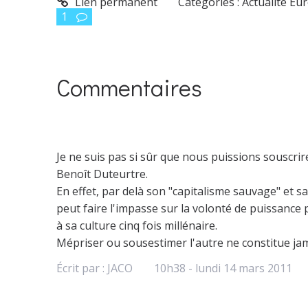
Lien permanent
Catégories :
Actualité Eu
1
Commentaires
Je ne suis pas si sûr que nous puissions souscrire
Benoît Duteurtre.
En effet, par delà son "capitalisme sauvage" et sa 
peut faire l'impasse sur la volonté de puissance p
à sa culture cinq fois millénaire.
Mépriser ou sousestimer l'autre ne constitue jam
Écrit par :
JACO
10h38
-
lundi 14
mars 2011