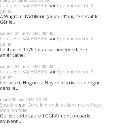
mardi 07
juillet 2026
09h50
Loius-Eric SALEMBIER
sur
Éphéméride du 6
juillet
A Wagram, l'Artillerie (aujourd'hui, ce serait le
Génie...
samedi 04
juillet 2026
08h45
Loius-Eric SALEMBIER
sur
Éphéméride du 4
juillet
Le 4 juillet 1776 fut aussi l'indépendance
américaine,...
samedi 04
juillet 2026
08h30
Loius-Eric SALEMBIER
sur
Éphéméride du 3
juillet
Le sacre d'Hugues à Noyon inscrivit son règne
dans la...
mardi 30
juin 2026
21h20
Setadire
sur
Dans le monde et dans notre Pays
légal en folie...
Qui est cette Laure TOGRAF dont on parle
souvent....