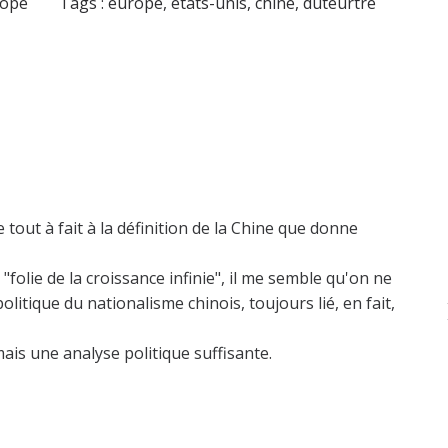
rope
Tags :
europe
,
etats-unis
,
chine
,
duteurtre
 tout à fait à la définition de la Chine que donne
"folie de la croissance infinie", il me semble qu'on ne
olitique du nationalisme chinois, toujours lié, en fait,
ais une analyse politique suffisante.