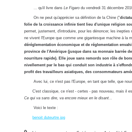
... qu'il livre dans
Le Figaro
du vendredi 31 décembre 2010,
On ne peut qu'apprécier sa définition de la Chine ("
dictat
folie de la croissance infinie tient lieu d'unique religion 
permet, justement, d'introduire, pour les dénoncer, les ineptie
ne vivent l'Europe que comme une gigantesque machine à la me
déréglementation économique et de réglementation envahiss
province de l'Amérique (jusque dans sa monnaie barrée de de
nourriture rapide). Elle joue sans remords son rôle de bo
nivellement par le bas qui conduit son industrie à s'effondr
profit des travailleurs asiatiques, des consommateurs amér
Avec lui, ce n'est pas l'Europe, en tant que telle, que nou
C'est classique, ce n'est - certes - pas nouveau, mais il est
Ce qui va sans dire, va encore mieux en le disant...
Voici le texte :
benoit duteurtre.jpg