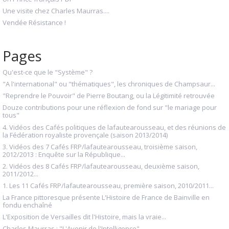
Une visite chez Charles Maurras....
Vendée Résistance !
Pages
Qu'est-ce que le "Système" ?
"A l'international" ou "thématiques", les chroniques de Champsaur...
"Reprendre le Pouvoir" de Pierre Boutang, ou la Légitimité retrouvée
Douze contributions pour une réflexion de fond sur "le mariage pour
tous"
4. Vidéos des Cafés politiques de lafautearousseau, et des réunions de
la Fédération royaliste provençale (saison 2013/2014)
3. Vidéos des 7 Cafés FRP/lafautearousseau, troisième saison,
2012/2013 : Enquête sur la République...
2. Vidéos des 8 Cafés FRP/lafautearousseau, deuxième saison,
2011/2012...
1. Les 11 Cafés FRP/lafautearousseau, première saison, 2010/2011...
La France pittoresque présente L'Histoire de France de Bainville en
fondu enchaîné
L'Exposition de Versailles dit l'Histoire, mais la vraie...
Charles Maurras : "L'Avenir de l'Intelligence"