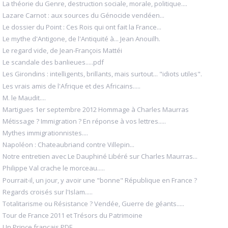
La théorie du Genre, destruction sociale, morale, politique....
Lazare Carnot : aux sources du Génocide vendéen...
Le dossier du Point : Ces Rois qui ont fait la France...
Le mythe d'Antigone, de l'Antiquité à... Jean Anouilh.
Le regard vide, de Jean-François Mattéi
Le scandale des banlieues.....pdf
Les Girondins : intelligents, brillants, mais surtout... "idiots utiles".
Les vrais amis de l'Afrique et des Africains.....
M. le Maudit....
Martigues 1er septembre 2012 Hommage à Charles Maurras
Métissage ? Immigration ? En réponse à vos lettres.....
Mythes immigrationnistes....
Napoléon : Chateaubriand contre Villepin...
Notre entretien avec Le Dauphiné Libéré sur Charles Maurras...
Philippe Val crache le morceau.....
Pourrait-il, un jour, y avoir une "bonne" République en France ?
Regards croisés sur l'Islam.....
Totalitarisme ou Résistance ? Vendée, Guerre de géants.....
Tour de France 2011 et Trésors du Patrimoine
Un Prince français PDF