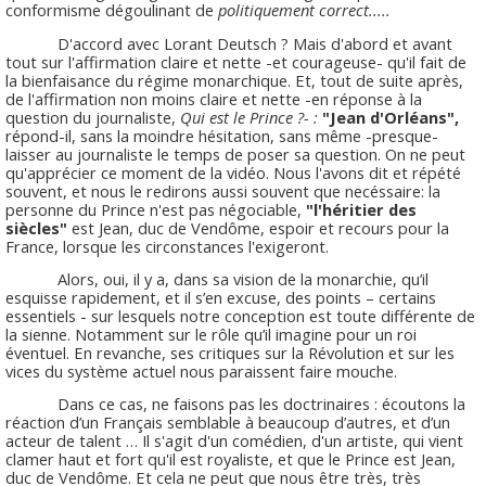
conformisme dégoulinant de
politiquement correct.....
D'accord avec Lorant Deutsch ? Mais d'abord et avant
tout sur l'affirmation claire et nette -et courageuse- qu'il fait de
la bienfaisance du régime monarchique. Et, tout de suite après,
de l'affirmation non moins claire et nette -en réponse à la
question du journaliste,
Qui est le Prince ?- :
"Jean d'Orléans",
répond-il, sans la moindre hésitation, sans même -presque-
laisser au journaliste le temps de poser sa question. On ne peut
qu'apprécier ce moment de la vidéo. Nous l'avons dit et répété
souvent, et nous le redirons aussi souvent que necéssaire: la
personne du Prince n'est pas négociable,
"l'héritier des
siècles"
est Jean, duc de Vendôme, espoir et recours pour la
France, lorsque les circonstances l'exigeront.
Alors, oui, il y a, dans sa vision de la monarchie, qu’il
esquisse rapidement, et il s’en excuse, des points – certains
essentiels - sur lesquels notre conception est toute différente de
la sienne. Notamment sur le rôle qu’il imagine pour un roi
éventuel. En revanche, ses critiques sur la Révolution et sur les
vices du système actuel nous paraissent faire mouche.
Dans ce cas, ne faisons pas les doctrinaires : écoutons la
réaction d’un Français semblable à beaucoup d’autres, et d’un
acteur de talent … Il s'agit d'un comédien, d'un artiste, qui vient
clamer haut et fort qu'il est royaliste, et que le Prince est Jean,
duc de Vendôme. Et cela ne peut que nous être très, très