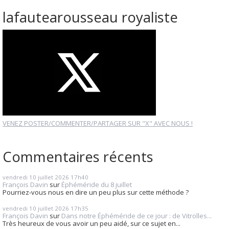
lafautearousseau royaliste
VENEZ POSTER/COMMENTER/PARTAGER SUR "X" AVEC NOUS !
Commentaires récents
vendredi 10
juillet 2026
17h40
François Davin
sur
Éphéméride du 8 juillet
Pourriez-vous nous en dire un peu plus sur cette méthode ?
vendredi 10
juillet 2026
17h35
François Davin
sur
Dans notre Éphéméride de ce jour : de Vitrolles...
Très heureux de vous avoir un peu aidé, sur ce sujet en...