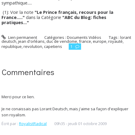
sympathique.....
(1): Voir la note
"Le Prince français, recours pour la
France....."
dans la Catégorie
"ABC du Blog: fiches
pratiques..."
Lien permanent
Catégories :
Documents Vidéos
Tags :
lorant
deutsch
,
jean d'orléans
,
duc de vendome
,
france
,
europe
,
royauté
,
republique
,
revolution
,
capetiens
1
Commentaires
Merci pour ce lien.
Je ne conaissais pas Lorant Deutsch, mais j'aime sa façon d'expliquer
son royalism.
Écrit par :
RoyalistRadical
09h35
-
jeudi 01
octobre 2009