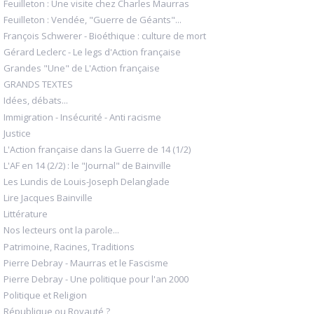
Feuilleton : Une visite chez Charles Maurras
Feuilleton : Vendée, "Guerre de Géants"...
François Schwerer - Bioéthique : culture de mort
Gérard Leclerc - Le legs d'Action française
Grandes "Une" de L'Action française
GRANDS TEXTES
Idées, débats...
Immigration - Insécurité - Anti racisme
Justice
L'Action française dans la Guerre de 14 (1/2)
L'AF en 14 (2/2) : le "Journal" de Bainville
Les Lundis de Louis-Joseph Delanglade
Lire Jacques Bainville
Littérature
Nos lecteurs ont la parole...
Patrimoine, Racines, Traditions
Pierre Debray - Maurras et le Fascisme
Pierre Debray - Une politique pour l'an 2000
Politique et Religion
République ou Royauté ?