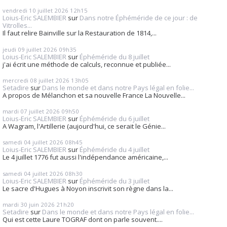
vendredi 10
juillet 2026
12h15
Loius-Eric SALEMBIER
sur
Dans notre Éphéméride de ce jour : de
Vitrolles...
Il faut relire Bainville sur la Restauration de 1814,...
jeudi 09
juillet 2026
09h35
Loius-Eric SALEMBIER
sur
Éphéméride du 8 juillet
j'ai écrit une méthode de calculs, reconnue et publiée...
mercredi 08
juillet 2026
13h05
Setadire
sur
Dans le monde et dans notre Pays légal en folie...
A propos de Mélanchon et sa nouvelle France La Nouvelle...
mardi 07
juillet 2026
09h50
Loius-Eric SALEMBIER
sur
Éphéméride du 6 juillet
A Wagram, l'Artillerie (aujourd'hui, ce serait le Génie...
samedi 04
juillet 2026
08h45
Loius-Eric SALEMBIER
sur
Éphéméride du 4 juillet
Le 4 juillet 1776 fut aussi l'indépendance américaine,...
samedi 04
juillet 2026
08h30
Loius-Eric SALEMBIER
sur
Éphéméride du 3 juillet
Le sacre d'Hugues à Noyon inscrivit son règne dans la...
mardi 30
juin 2026
21h20
Setadire
sur
Dans le monde et dans notre Pays légal en folie...
Qui est cette Laure TOGRAF dont on parle souvent....