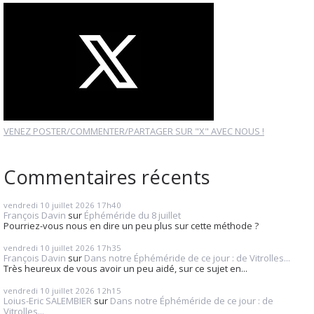
VENEZ POSTER/COMMENTER/PARTAGER SUR "X" AVEC NOUS !
Commentaires récents
vendredi 10
juillet 2026
17h40
François Davin
sur
Éphéméride du 8 juillet
Pourriez-vous nous en dire un peu plus sur cette méthode ?
vendredi 10
juillet 2026
17h35
François Davin
sur
Dans notre Éphéméride de ce jour : de Vitrolles...
Très heureux de vous avoir un peu aidé, sur ce sujet en...
vendredi 10
juillet 2026
12h15
Loius-Eric SALEMBIER
sur
Dans notre Éphéméride de ce jour : de
Vitrolles...