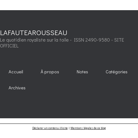
LAFAUTEAROUSSEAU
Le quotidien royaliste sur la toile - ISSN 2490-9580 - SITE
OFFICIEL
Accueil
À propos
Notes
Catégories
Archives
Déclarer un contenu illicite
|
Mentions légales de ce blog