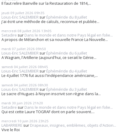
Il faut relire Bainville sur la Restauration de 1814,...
jeudi 09
juillet 2026
09h35
Loius-Eric SALEMBIER
sur
Éphéméride du 8 juillet
j'ai écrit une méthode de calculs, reconnue et publiée...
mercredi 08
juillet 2026
13h05
Setadire
sur
Dans le monde et dans notre Pays légal en folie...
A propos de Mélanchon et sa nouvelle France La Nouvelle...
mardi 07
juillet 2026
09h50
Loius-Eric SALEMBIER
sur
Éphéméride du 6 juillet
A Wagram, l'Artillerie (aujourd'hui, ce serait le Génie...
samedi 04
juillet 2026
08h45
Loius-Eric SALEMBIER
sur
Éphéméride du 4 juillet
Le 4 juillet 1776 fut aussi l'indépendance américaine,...
samedi 04
juillet 2026
08h30
Loius-Eric SALEMBIER
sur
Éphéméride du 3 juillet
Le sacre d'Hugues à Noyon inscrivit son règne dans la...
mardi 30
juin 2026
21h20
Setadire
sur
Dans le monde et dans notre Pays légal en folie...
Qui est cette Laure TOGRAF dont on parle souvent....
mercredi 10
juin 2026
23h25
LABARRIERE
sur
Drapeaux, insignes, emblèmes, objets d'Action...
Vive le Roi