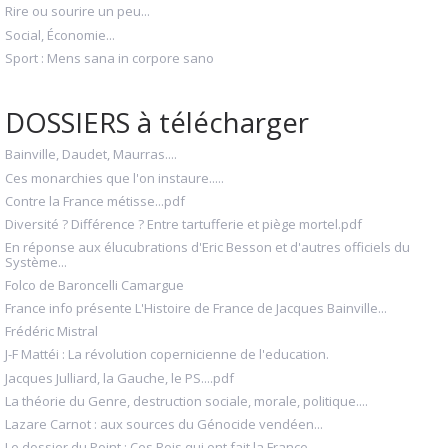
Rire ou sourire un peu...
Social, Économie...
Sport : Mens sana in corpore sano
DOSSIERS à télécharger
Bainville, Daudet, Maurras....
Ces monarchies que l'on instaure.....
Contre la France métisse...pdf
Diversité ? Différence ? Entre tartufferie et piège mortel.pdf
En réponse aux élucubrations d'Eric Besson et d'autres officiels du
Système...
Folco de Baroncelli Camargue
France info présente L'Histoire de France de Jacques Bainville...
Frédéric Mistral
J-F Mattéi : La révolution copernicienne de l'education.
Jacques Julliard, la Gauche, le PS....pdf
La théorie du Genre, destruction sociale, morale, politique....
Lazare Carnot : aux sources du Génocide vendéen...
Le dossier du Point : Ces Rois qui ont fait la France...