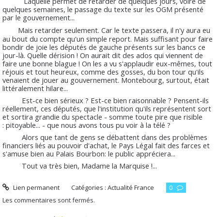
Laquelle permet de retarder de quelques jours, voire de
quelques semaines, le passage du texte sur les OGM présenté
par le gouvernement...
Mais retarder seulement. Car le texte passera, il n'y aura eu
au bout du compte qu'un simple report. Mais suffisant pour faire
bondir de joie les députés de gauche présents sur les bancs ce
jour-là. Quelle dérision ! On aurait dit des ados qui viennent de
faire une bonne blague ! On les a vu s'applaudir eux-mêmes, tout
réjouis et tout heureux, comme des gosses, du bon tour qu'ils
venaient de jouer au gouvernement. Montebourg, surtout, était
littéralement hilare...
Est-ce bien sérieux ? Est-ce bien raisonnable ? Pensent-ils
réellement, ces députés, que l'institution qu'ils représentent sort
et sortira grandie du spectacle - somme toute pire que risible
: pitoyable... - que nous avons tous pu voir à la télé ?
Alors que tant de gens se débattent dans des problèmes
financiers liés au pouvoir d'achat, le Pays Légal fait des farces et
s'amuse bien au Palais Bourbon: le public appréciera...
Tout va très bien, Madame la Marquise !...
Lien permanent
Catégories :
Actualité France
0
Les commentaires sont fermés.