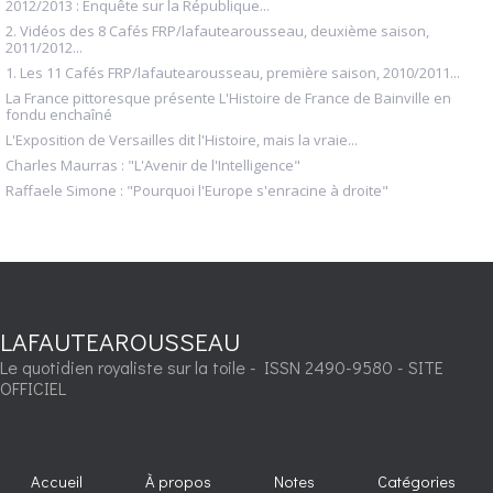
2012/2013 : Enquête sur la République...
2. Vidéos des 8 Cafés FRP/lafautearousseau, deuxième saison,
2011/2012...
1. Les 11 Cafés FRP/lafautearousseau, première saison, 2010/2011...
La France pittoresque présente L'Histoire de France de Bainville en
fondu enchaîné
L'Exposition de Versailles dit l'Histoire, mais la vraie...
Charles Maurras : "L'Avenir de l'Intelligence"
Raffaele Simone : "Pourquoi l'Europe s'enracine à droite"
LAFAUTEAROUSSEAU
Le quotidien royaliste sur la toile - ISSN 2490-9580 - SITE
OFFICIEL
Accueil
À propos
Notes
Catégories