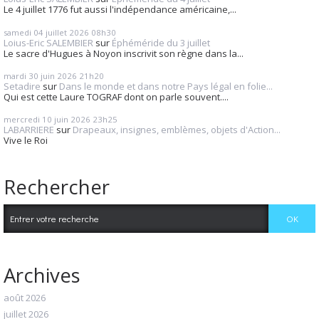
Le 4 juillet 1776 fut aussi l'indépendance américaine,...
samedi 04
juillet 2026
08h30
Loius-Eric SALEMBIER
sur
Éphéméride du 3 juillet
Le sacre d'Hugues à Noyon inscrivit son règne dans la...
mardi 30
juin 2026
21h20
Setadire
sur
Dans le monde et dans notre Pays légal en folie...
Qui est cette Laure TOGRAF dont on parle souvent....
mercredi 10
juin 2026
23h25
LABARRIERE
sur
Drapeaux, insignes, emblèmes, objets d'Action...
Vive le Roi
Rechercher
Archives
août 2026
juillet 2026