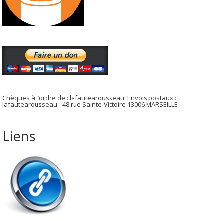
Chèques à l’ordre de
: lafautearousseau.
Envois postaux
:
lafautearousseau - 48 rue Sainte-Victoire 13006 MARSEILLE
Liens