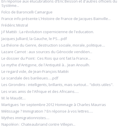
En réponse aux élucubrations d'Eric Besson et d'autres officiels du
Système...
Folco de Baroncelli Camargue
France info présente L'Histoire de France de Jacques Bainville...
Frédéric Mistral
J-F Mattéi : La révolution copernicienne de l'education.
Jacques Julliard, la Gauche, le PS....pdf
La théorie du Genre, destruction sociale, morale, politique....
Lazare Carnot : aux sources du Génocide vendéen...
Le dossier du Point : Ces Rois qui ont fait la France...
Le mythe d'Antigone, de l'Antiquité à... Jean Anouilh.
Le regard vide, de Jean-François Mattéi
Le scandale des banlieues.....pdf
Les Girondins : intelligents, brillants, mais surtout... "idiots utiles".
Les vrais amis de l'Afrique et des Africains.....
M. le Maudit....
Martigues 1er septembre 2012 Hommage à Charles Maurras
Métissage ? Immigration ? En réponse à vos lettres.....
Mythes immigrationnistes....
Napoléon : Chateaubriand contre Villepin...