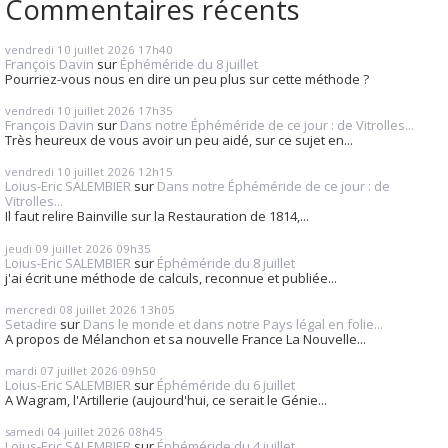
Commentaires récents
vendredi 10
juillet 2026
17h40
François Davin
sur
Éphéméride du 8 juillet
Pourriez-vous nous en dire un peu plus sur cette méthode ?
vendredi 10
juillet 2026
17h35
François Davin
sur
Dans notre Éphéméride de ce jour : de Vitrolles...
Très heureux de vous avoir un peu aidé, sur ce sujet en...
vendredi 10
juillet 2026
12h15
Loius-Eric SALEMBIER
sur
Dans notre Éphéméride de ce jour : de
Vitrolles...
Il faut relire Bainville sur la Restauration de 1814,...
jeudi 09
juillet 2026
09h35
Loius-Eric SALEMBIER
sur
Éphéméride du 8 juillet
j'ai écrit une méthode de calculs, reconnue et publiée...
mercredi 08
juillet 2026
13h05
Setadire
sur
Dans le monde et dans notre Pays légal en folie...
A propos de Mélanchon et sa nouvelle France La Nouvelle...
mardi 07
juillet 2026
09h50
Loius-Eric SALEMBIER
sur
Éphéméride du 6 juillet
A Wagram, l'Artillerie (aujourd'hui, ce serait le Génie...
samedi 04
juillet 2026
08h45
Loius-Eric SALEMBIER
sur
Éphéméride du 4 juillet