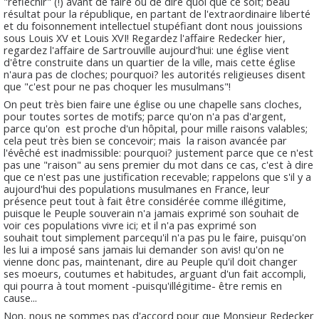
"réfléchir" (!) avant de faire ou de dire quoi que ce soit; beau
résultat pour la république, en partant de l'extraordinaire liberté
et du foisonnement intellectuel stupéfiant dont nous jouissions
sous Louis XV et Louis XVI! Regardez l'affaire Redecker hier,
regardez l'affaire de Sartrouville aujourd'hui: une église vient
d'être construite dans un quartier de la ville, mais cette église
n'aura pas de cloches; pourquoi? les autorités religieuses disent
que "c'est pour ne pas choquer les musulmans"!
On peut très bien faire une église ou une chapelle sans cloches,
pour toutes sortes de motifs; parce qu'on n'a pas d'argent,
parce qu'on est proche d'un hôpital, pour mille raisons valables;
cela peut très bien se concevoir; mais la raison avancée par
l'évêché est inadmissible: pourquoi? justement parce que ce n'est
pas une "raison" au sens premier du mot dans ce cas, c'est à dire
que ce n'est pas une justification recevable; rappelons que s'il y a
aujourd'hui des populations musulmanes en France, leur
présence peut tout à fait être considérée comme illégitime,
puisque le Peuple souverain n'a jamais exprimé son souhait de
voir ces populations vivre ici; et il n'a pas exprimé son
souhait tout simplement parcequ'il n'a pas pu le faire, puisqu'on
les lui a imposé sans jamais lui demander son avis! qu'on ne
vienne donc pas, maintenant, dire au Peuple qu'il doit changer
ses moeurs, coutumes et habitudes, arguant d'un fait accompli,
qui pourra à tout moment -puisqu'illégitime- être remis en
cause...
Non, nous ne sommes pas d'accord pour que Monsieur Redecker