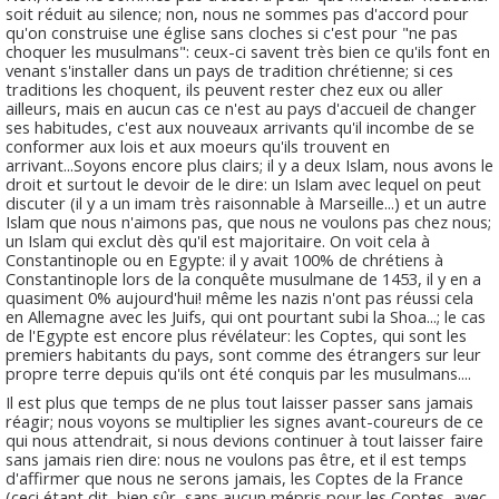
soit réduit au silence; non, nous ne sommes pas d'accord pour
qu'on construise une église sans cloches si c'est pour "ne pas
choquer les musulmans": ceux-ci savent très bien ce qu'ils font en
venant s'installer dans un pays de tradition chrétienne; si ces
traditions les choquent, ils peuvent rester chez eux ou aller
ailleurs, mais en aucun cas ce n'est au pays d'accueil de changer
ses habitudes, c'est aux nouveaux arrivants qu'il incombe de se
conformer aux lois et aux moeurs qu'ils trouvent en
arrivant...Soyons encore plus clairs; il y a deux Islam, nous avons le
droit et surtout le devoir de le dire: un Islam avec lequel on peut
discuter (il y a un imam très raisonnable à Marseille...) et un autre
Islam que nous n'aimons pas, que nous ne voulons pas chez nous;
un Islam qui exclut dès qu'il est majoritaire. On voit cela à
Constantinople ou en Egypte: il y avait 100% de chrétiens à
Constantinople lors de la conquête musulmane de 1453, il y en a
quasiment 0% aujourd'hui! même les nazis n'ont pas réussi cela
en Allemagne avec les Juifs, qui ont pourtant subi la Shoa...; le cas
de l'Egypte est encore plus révélateur: les Coptes, qui sont les
premiers habitants du pays, sont comme des étrangers sur leur
propre terre depuis qu'ils ont été conquis par les musulmans....
Il est plus que temps de ne plus tout laisser passer sans jamais
réagir; nous voyons se multiplier les signes avant-coureurs de ce
qui nous attendrait, si nous devions continuer à tout laisser faire
sans jamais rien dire: nous ne voulons pas être, et il est temps
d'affirmer que nous ne serons jamais, les Coptes de la France
(ceci étant dit, bien sûr, sans aucun mépris pour les Coptes, avec