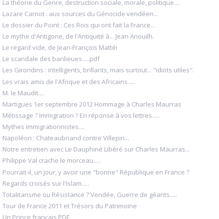
La théorie du Genre, destruction sociale, morale, politique....
Lazare Carnot : aux sources du Génocide vendéen...
Le dossier du Point : Ces Rois qui ont fait la France...
Le mythe d'Antigone, de l'Antiquité à... Jean Anouilh.
Le regard vide, de Jean-François Mattéi
Le scandale des banlieues.....pdf
Les Girondins : intelligents, brillants, mais surtout... "idiots utiles".
Les vrais amis de l'Afrique et des Africains.....
M. le Maudit....
Martigues 1er septembre 2012 Hommage à Charles Maurras
Métissage ? Immigration ? En réponse à vos lettres.....
Mythes immigrationnistes....
Napoléon : Chateaubriand contre Villepin...
Notre entretien avec Le Dauphiné Libéré sur Charles Maurras...
Philippe Val crache le morceau.....
Pourrait-il, un jour, y avoir une "bonne" République en France ?
Regards croisés sur l'Islam.....
Totalitarisme ou Résistance ? Vendée, Guerre de géants.....
Tour de France 2011 et Trésors du Patrimoine
Un Prince français PDF