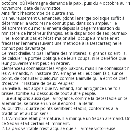
octobre, où l'Allemagne demanda la paix, puis du 4 octobre au 11
novembre, date de l'Armistice.
Ainsi finit l'hécatombe de quatre ans.
Malheureusement Clemenceau (dont l'énergie politique suffit à
déterminer la victoire) ne connut pas, dans son ampleur, le
délabrement du moral ennemi depuis la dégermanisation du
ministère de l'Intérieur français, et la disparition de ses journaux.
Il ne le connut pas et l'état-major allié, occupé à marteler et
fracasser l'ennemi (suivant une méthode à la Descartes) ne le
connut pas davantage.
Ce n'est d'ailleurs pas l'affaire des militaires, si grands soient-ils,
de calculer la portée politique de leurs coups, ni le bénéfice que
leur gouvernement peut en retirer.
Clemenceau connaissait les Anglo-Saxons, mais il ne connaissait ni
les Allemands, ni l'histoire d'Allemagne et il eût bien fait, sur ce
point, de consulter quelqu'un comme Bainville qui a écrit ce chef
d'oeuvre : "Histoire de deux Peuples".
Bainville lui eût appris que l'Allemand, son arrogance une fois
brisée, tombe au-dessous de tout autre peuple.
Il lui eût appris aussi que l'arrogance, comme la détestable unité
allemande, se brise en un seul endroit : à Berlin.
Aujourd'hui, quatre points semblent établis, conformes à la
tradition et au bon sens :
1. L'Armistice était prématuré. Il a manqué un Sedan allemand. Or
ce Sedan était certain et imminent.
2. La paix véritable n'est acquise que si l'armée victorieuse