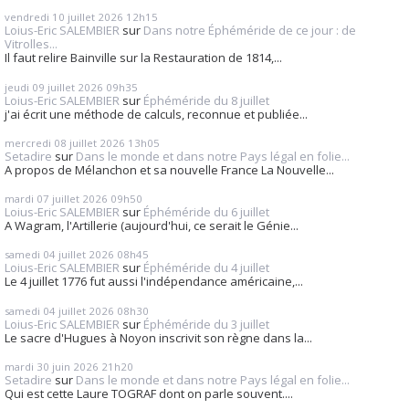
vendredi 10
juillet 2026
12h15
Loius-Eric SALEMBIER
sur
Dans notre Éphéméride de ce jour : de
Vitrolles...
Il faut relire Bainville sur la Restauration de 1814,...
jeudi 09
juillet 2026
09h35
Loius-Eric SALEMBIER
sur
Éphéméride du 8 juillet
j'ai écrit une méthode de calculs, reconnue et publiée...
mercredi 08
juillet 2026
13h05
Setadire
sur
Dans le monde et dans notre Pays légal en folie...
A propos de Mélanchon et sa nouvelle France La Nouvelle...
mardi 07
juillet 2026
09h50
Loius-Eric SALEMBIER
sur
Éphéméride du 6 juillet
A Wagram, l'Artillerie (aujourd'hui, ce serait le Génie...
samedi 04
juillet 2026
08h45
Loius-Eric SALEMBIER
sur
Éphéméride du 4 juillet
Le 4 juillet 1776 fut aussi l'indépendance américaine,...
samedi 04
juillet 2026
08h30
Loius-Eric SALEMBIER
sur
Éphéméride du 3 juillet
Le sacre d'Hugues à Noyon inscrivit son règne dans la...
mardi 30
juin 2026
21h20
Setadire
sur
Dans le monde et dans notre Pays légal en folie...
Qui est cette Laure TOGRAF dont on parle souvent....