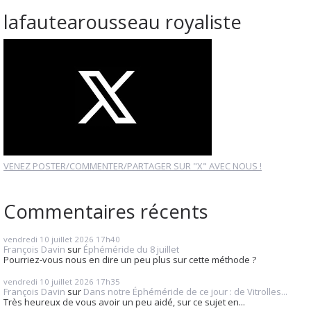
lafautearousseau royaliste
VENEZ POSTER/COMMENTER/PARTAGER SUR "X" AVEC NOUS !
Commentaires récents
vendredi 10
juillet 2026
17h40
François Davin
sur
Éphéméride du 8 juillet
Pourriez-vous nous en dire un peu plus sur cette méthode ?
vendredi 10
juillet 2026
17h35
François Davin
sur
Dans notre Éphéméride de ce jour : de Vitrolles...
Très heureux de vous avoir un peu aidé, sur ce sujet en...