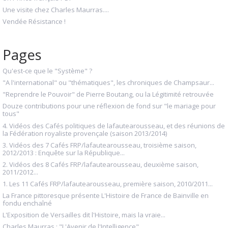
Une visite chez Charles Maurras....
Vendée Résistance !
Pages
Qu'est-ce que le "Système" ?
"A l'international" ou "thématiques", les chroniques de Champsaur...
"Reprendre le Pouvoir" de Pierre Boutang, ou la Légitimité retrouvée
Douze contributions pour une réflexion de fond sur "le mariage pour
tous"
4. Vidéos des Cafés politiques de lafautearousseau, et des réunions de
la Fédération royaliste provençale (saison 2013/2014)
3. Vidéos des 7 Cafés FRP/lafautearousseau, troisième saison,
2012/2013 : Enquête sur la République...
2. Vidéos des 8 Cafés FRP/lafautearousseau, deuxième saison,
2011/2012...
1. Les 11 Cafés FRP/lafautearousseau, première saison, 2010/2011...
La France pittoresque présente L'Histoire de France de Bainville en
fondu enchaîné
L'Exposition de Versailles dit l'Histoire, mais la vraie...
Charles Maurras : "L'Avenir de l'Intelligence"