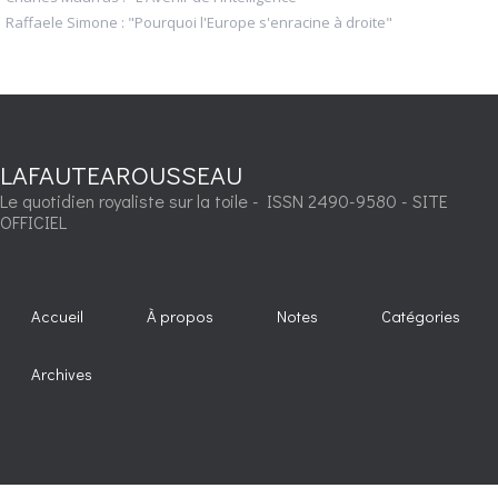
Raffaele Simone : "Pourquoi l'Europe s'enracine à droite"
LAFAUTEAROUSSEAU
Le quotidien royaliste sur la toile - ISSN 2490-9580 - SITE
OFFICIEL
Accueil
À propos
Notes
Catégories
Archives