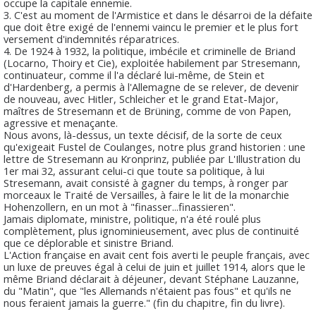
occupe la capitale ennemie.
3. C'est au moment de l'Armistice et dans le désarroi de la défaite
que doit être exigé de l'ennemi vaincu le premier et le plus fort
versement d'indemnités réparatrices.
4. De 1924 à 1932, la politique, imbécile et criminelle de Briand
(Locarno, Thoiry et Cie), exploitée habilement par Stresemann,
continuateur, comme il l'a déclaré lui-même, de Stein et
d'Hardenberg, a permis à l'Allemagne de se relever, de devenir
de nouveau, avec Hitler, Schleicher et le grand Etat-Major,
maîtres de Stresemann et de Brüning, comme de von Papen,
agressive et menaçante.
Nous avons, là-dessus, un texte décisif, de la sorte de ceux
qu'exigeait Fustel de Coulanges, notre plus grand historien : une
lettre de Stresemann au Kronprinz, publiée par L'Illustration du
1er mai 32, assurant celui-ci que toute sa politique, à lui
Stresemann, avait consisté à gagner du temps, à ronger par
morceaux le Traité de Versailles, à faire le lit de la monarchie
Hohenzollern, en un mot à "finasser...finassieren".
Jamais diplomate, ministre, politique, n'a été roulé plus
complètement, plus ignominieusement, avec plus de continuité
que ce déplorable et sinistre Briand.
L'Action française en avait cent fois averti le peuple français, avec
un luxe de preuves égal à celui de juin et juillet 1914, alors que le
même Briand déclarait à déjeuner, devant Stéphane Lauzanne,
du "Matin", que "les Allemands n'étaient pas fous" et qu'ils ne
nous feraient jamais la guerre." (fin du chapitre, fin du livre).