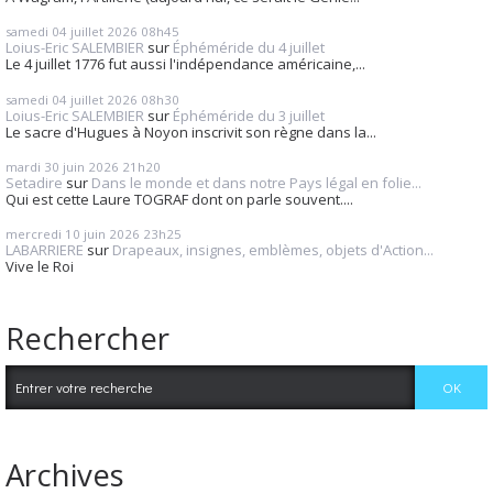
samedi 04
juillet 2026
08h45
Loius-Eric SALEMBIER
sur
Éphéméride du 4 juillet
Le 4 juillet 1776 fut aussi l'indépendance américaine,...
samedi 04
juillet 2026
08h30
Loius-Eric SALEMBIER
sur
Éphéméride du 3 juillet
Le sacre d'Hugues à Noyon inscrivit son règne dans la...
mardi 30
juin 2026
21h20
Setadire
sur
Dans le monde et dans notre Pays légal en folie...
Qui est cette Laure TOGRAF dont on parle souvent....
mercredi 10
juin 2026
23h25
LABARRIERE
sur
Drapeaux, insignes, emblèmes, objets d'Action...
Vive le Roi
Rechercher
Archives