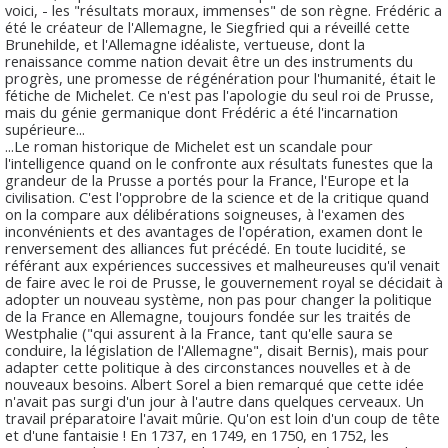
voici, - les "résultats moraux, immenses" de son règne. Frédéric a
été le créateur de l'Allemagne, le Siegfried qui a réveillé cette
Brunehilde, et l'Allemagne idéaliste, vertueuse, dont la
renaissance comme nation devait être un des instruments du
progrès, une promesse de régénération pour l'humanité, était le
fétiche de Michelet. Ce n'est pas l'apologie du seul roi de Prusse,
mais du génie germanique dont Frédéric a été l'incarnation
supérieure...
...Le roman historique de Michelet est un scandale pour
l'intelligence quand on le confronte aux résultats funestes que la
grandeur de la Prusse a portés pour la France, l'Europe et la
civilisation. C'est l'opprobre de la science et de la critique quand
on la compare aux délibérations soigneuses, à l'examen des
inconvénients et des avantages de l'opération, examen dont le
renversement des alliances fut précédé. En toute lucidité, se
référant aux expériences successives et malheureuses qu'il venait
de faire avec le roi de Prusse, le gouvernement royal se décidait à
adopter un nouveau système, non pas pour changer la politique
de la France en Allemagne, toujours fondée sur les traités de
Westphalie ("qui assurent à la France, tant qu'elle saura se
conduire, la législation de l'Allemagne", disait Bernis), mais pour
adapter cette politique à des circonstances nouvelles et à de
nouveaux besoins. Albert Sorel a bien remarqué que cette idée
n'avait pas surgi d'un jour à l'autre dans quelques cerveaux. Un
travail préparatoire l'avait mûrie. Qu'on est loin d'un coup de tête
et d'une fantaisie ! En 1737, en 1749, en 1750, en 1752, les