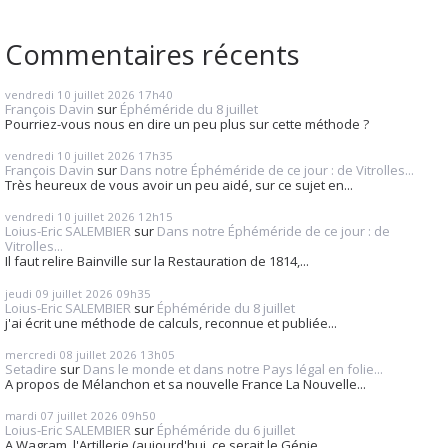
Commentaires récents
vendredi 10
juillet 2026
17h40
François Davin
sur
Éphéméride du 8 juillet
Pourriez-vous nous en dire un peu plus sur cette méthode ?
vendredi 10
juillet 2026
17h35
François Davin
sur
Dans notre Éphéméride de ce jour : de Vitrolles...
Très heureux de vous avoir un peu aidé, sur ce sujet en...
vendredi 10
juillet 2026
12h15
Loius-Eric SALEMBIER
sur
Dans notre Éphéméride de ce jour : de
Vitrolles...
Il faut relire Bainville sur la Restauration de 1814,...
jeudi 09
juillet 2026
09h35
Loius-Eric SALEMBIER
sur
Éphéméride du 8 juillet
j'ai écrit une méthode de calculs, reconnue et publiée...
mercredi 08
juillet 2026
13h05
Setadire
sur
Dans le monde et dans notre Pays légal en folie...
A propos de Mélanchon et sa nouvelle France La Nouvelle...
mardi 07
juillet 2026
09h50
Loius-Eric SALEMBIER
sur
Éphéméride du 6 juillet
A Wagram, l'Artillerie (aujourd'hui, ce serait le Génie...