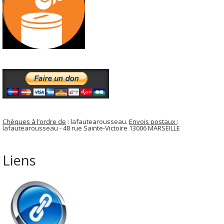
Chèques à l’ordre de
: lafautearousseau.
Envois postaux
:
lafautearousseau - 48 rue Sainte-Victoire 13006 MARSEILLE
Liens