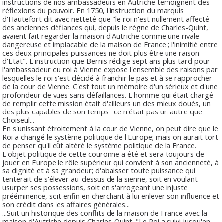
instructions de nos ambassadeurs en Autriche témoignent des
réflexions du pouvoir. En 1750, l'instruction du marquis
d'Hautefort dit avec netteté que "le roi n'est nullement affecté
des anciennes défiances qui, depuis le règne de Charles-Quint,
avaient fait regarder la maison d'Autriche comme une rivale
dangereuse et implacable de la maison de France ; l'inimitié entre
ces deux principales puissances ne doit plus être une raison
d'Etat". L'instruction que Bernis rédige sept ans plus tard pour
l'ambassadeur du roi à Vienne expose l'ensemble des raisons par
lesquelles le roi s'est décidé à franchir le pas et à se rapprocher
de la cour de Vienne. C'est tout un mémoire d'un sérieux et d'une
profondeur de vues sans défaillances. L'homme qui était chargé
de remplir cette mission était d'ailleurs un des mieux doués, un
des plus capables de son temps : ce n'était pas un autre que
Choiseul...
En s'unissant étroitement à la cour de Vienne, on peut dire que le
Roi a changé le système politique de l'Europe; mais on aurait tort
de penser qu'il eût altéré le système politique de la France.
L'objet politique de cette couronne a été et sera toujours de
jouer en Europe le rôle supérieur qui convient à son ancienneté, à
sa dignité et à sa grandeur; d'abaisser toute puissance qui
tenterait de s'élever au-dessus de la sienne, soit en voulant
usurper ses possessions, soit en s'arrogeant une injuste
prééminence, soit enfin en cherchant à lui enlever son influence et
son crédit dans les affaires générales...
...Suit un historique des conflits de la maison de France avec la
maison d'Autriche depuis Charles-Quint. "Le Roi a suivi jusqu'en