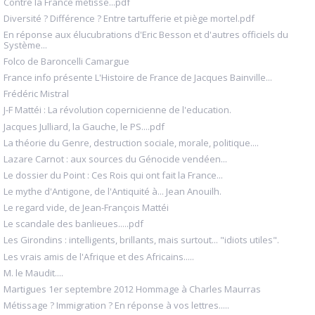
Contre la France métisse...pdf
Diversité ? Différence ? Entre tartufferie et piège mortel.pdf
En réponse aux élucubrations d'Eric Besson et d'autres officiels du
Système...
Folco de Baroncelli Camargue
France info présente L'Histoire de France de Jacques Bainville...
Frédéric Mistral
J-F Mattéi : La révolution copernicienne de l'education.
Jacques Julliard, la Gauche, le PS....pdf
La théorie du Genre, destruction sociale, morale, politique....
Lazare Carnot : aux sources du Génocide vendéen...
Le dossier du Point : Ces Rois qui ont fait la France...
Le mythe d'Antigone, de l'Antiquité à... Jean Anouilh.
Le regard vide, de Jean-François Mattéi
Le scandale des banlieues.....pdf
Les Girondins : intelligents, brillants, mais surtout... "idiots utiles".
Les vrais amis de l'Afrique et des Africains.....
M. le Maudit....
Martigues 1er septembre 2012 Hommage à Charles Maurras
Métissage ? Immigration ? En réponse à vos lettres.....