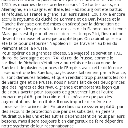
1755 les maximes de ces prédécesseurs." De toutes parts, en
Allemagne, en Espagne, en Italie, les Habsbourg ont été battus
et refoulés. La France a grandi sur leurs ruines. Louis XV a encore
accru le royaume du duché de Lorraine et de Bar, l'Alsace et la
Flandre française ont été mises en sûreté par la démolition de
Fribourg et des principales forteresses de la Flandre autrichienne.
Mais que s'est-il produit en ces derniers temps ? Ici, l'instruction
devient lumineuse et presque prophétique. On croirait qu'elle a
été faite pour détourner Napoléon III de travailler au bien du
Piémont et de la Prusse.
Pour opérer de si grandes choses, Sa Majesté se servit en 1733
du roi de Sardaigne et en 1741 du roi de Prusse, comme le
cardinal de Richelieu s'était servi autrefois de la couronne de
Suède et de plusieurs princes de l'Empire, avec cette différence
cependant que les Suédois, payés assez faiblement par la France,
lui sont demeurés fidèles, et qu'en rendant trop puissants les rois
de Sardaigne et de Prusse, nous n'avons fait de ces deux princes
que des ingrats et des rivaux, grande et importante leçon qui
doit nous avertir pour toujours de gouverner l'un et l'autre
monarque plutôt par la crainte et l'espérance que par des
augmentations de territoire. Il nous importe de même de
conserver les princes de l'Empire dans notre système plutôt par
des secours de protection que par des subsides; en général, il
faudrait que les uns et les autres dépendissent de nous par leurs
besoins, mais il sera toujours bien dangereux de faire dépendre
notre système de leur reconnaissance.