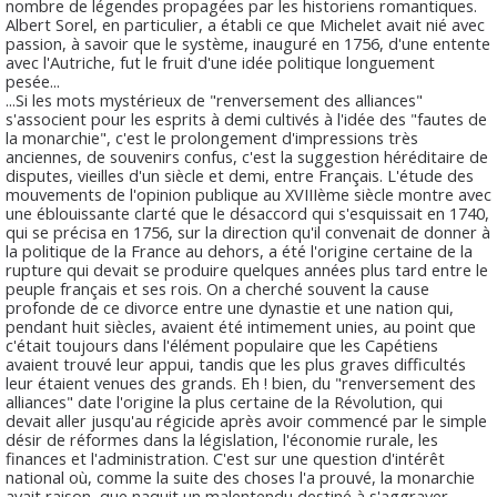
nombre de légendes propagées par les historiens romantiques.
Albert Sorel, en particulier, a établi ce que Michelet avait nié avec
passion, à savoir que le système, inauguré en 1756, d'une entente
avec l'Autriche, fut le fruit d'une idée politique longuement
pesée...
...Si les mots mystérieux de "renversement des alliances"
s'associent pour les esprits à demi cultivés à l'idée des "fautes de
la monarchie", c'est le prolongement d'impressions très
anciennes, de souvenirs confus, c'est la suggestion héréditaire de
disputes, vieilles d'un siècle et demi, entre Français. L'étude des
mouvements de l'opinion publique au XVIIIème siècle montre avec
une éblouissante clarté que le désaccord qui s'esquissait en 1740,
qui se précisa en 1756, sur la direction qu'il convenait de donner à
la politique de la France au dehors, a été l'origine certaine de la
rupture qui devait se produire quelques années plus tard entre le
peuple français et ses rois. On a cherché souvent la cause
profonde de ce divorce entre une dynastie et une nation qui,
pendant huit siècles, avaient été intimement unies, au point que
c'était toujours dans l'élément populaire que les Capétiens
avaient trouvé leur appui, tandis que les plus graves difficultés
leur étaient venues des grands. Eh ! bien, du "renversement des
alliances" date l'origine la plus certaine de la Révolution, qui
devait aller jusqu'au régicide après avoir commencé par le simple
désir de réformes dans la législation, l'économie rurale, les
finances et l'administration. C'est sur une question d'intérêt
national où, comme la suite des choses l'a prouvé, la monarchie
avait raison, que naquit un malentendu destiné à s'aggraver