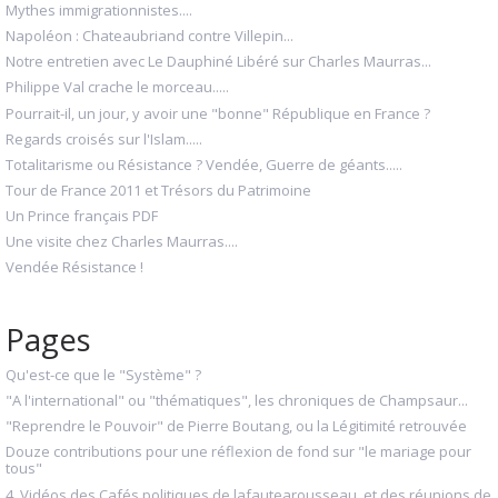
Mythes immigrationnistes....
Napoléon : Chateaubriand contre Villepin...
Notre entretien avec Le Dauphiné Libéré sur Charles Maurras...
Philippe Val crache le morceau.....
Pourrait-il, un jour, y avoir une "bonne" République en France ?
Regards croisés sur l'Islam.....
Totalitarisme ou Résistance ? Vendée, Guerre de géants.....
Tour de France 2011 et Trésors du Patrimoine
Un Prince français PDF
Une visite chez Charles Maurras....
Vendée Résistance !
Pages
Qu'est-ce que le "Système" ?
"A l'international" ou "thématiques", les chroniques de Champsaur...
"Reprendre le Pouvoir" de Pierre Boutang, ou la Légitimité retrouvée
Douze contributions pour une réflexion de fond sur "le mariage pour
tous"
4. Vidéos des Cafés politiques de lafautearousseau, et des réunions de