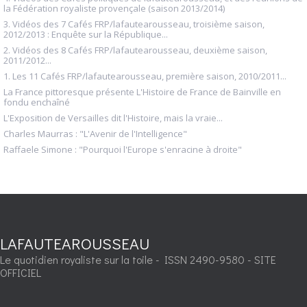
la Fédération royaliste provençale (saison 2013/2014)
3. Vidéos des 7 Cafés FRP/lafautearousseau, troisième saison,
2012/2013 : Enquête sur la République...
2. Vidéos des 8 Cafés FRP/lafautearousseau, deuxième saison,
2011/2012...
1. Les 11 Cafés FRP/lafautearousseau, première saison, 2010/2011...
La France pittoresque présente L'Histoire de France de Bainville en
fondu enchaîné
L'Exposition de Versailles dit l'Histoire, mais la vraie...
Charles Maurras : "L'Avenir de l'Intelligence"
Raffaele Simone : "Pourquoi l'Europe s'enracine à droite"
LAFAUTEAROUSSEAU
Le quotidien royaliste sur la toile - ISSN 2490-9580 - SITE
OFFICIEL