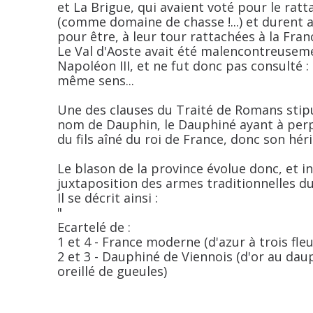
et La Brigue, qui avaient voté pour le ratta
(comme domaine de chasse !...) et durent 
pour être, à leur tour rattachées à la Fran
Le Val d'Aoste avait été malencontreuseme
Napoléon III, et ne fut donc pas consulté : i
même sens...
Une des clauses du Traité de Romans stipu
nom de Dauphin, le Dauphiné ayant à perp
du fils aîné du roi de France, donc son héri
Le blason de la province évolue donc, et in
juxtaposition des armes traditionnelles d
Il se décrit ainsi :
"
Ecartelé de :
1 et 4 - France moderne (d'azur à trois fleu
2 et 3 - Dauphiné de Viennois (d'or au daup
oreillé de gueules)