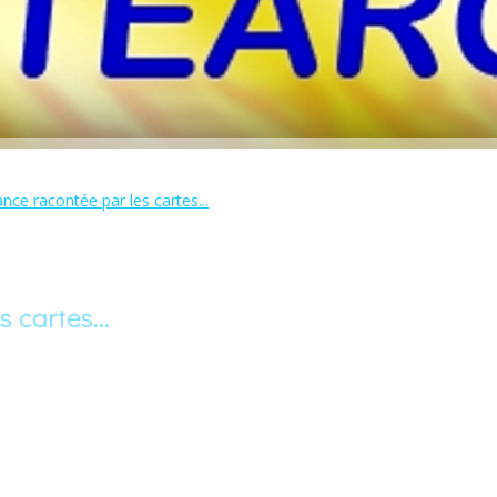
nce racontée par les cartes...
 cartes...