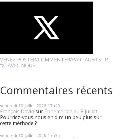
VENEZ POSTER/COMMENTER/PARTAGER SUR
"X" AVEC NOUS !
Commentaires récents
vendredi 10
juillet 2026
17h40
François Davin
sur
Éphéméride du 8 juillet
Pourriez-vous nous en dire un peu plus sur
cette méthode ?
vendredi 10
juillet 2026
17h35