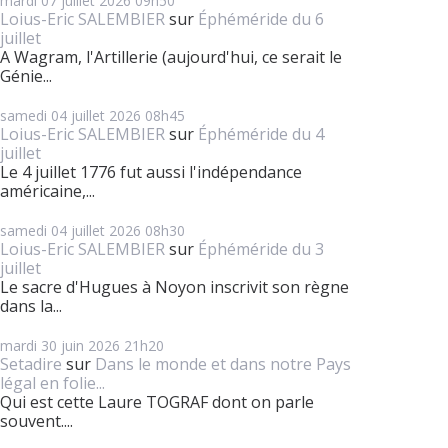
mardi 07
juillet 2026
09h50
Loius-Eric SALEMBIER
sur
Éphéméride du 6
juillet
A Wagram, l'Artillerie (aujourd'hui, ce serait le
Génie...
samedi 04
juillet 2026
08h45
Loius-Eric SALEMBIER
sur
Éphéméride du 4
juillet
Le 4 juillet 1776 fut aussi l'indépendance
américaine,...
samedi 04
juillet 2026
08h30
Loius-Eric SALEMBIER
sur
Éphéméride du 3
juillet
Le sacre d'Hugues à Noyon inscrivit son règne
dans la...
mardi 30
juin 2026
21h20
Setadire
sur
Dans le monde et dans notre Pays
légal en folie...
Qui est cette Laure TOGRAF dont on parle
souvent....