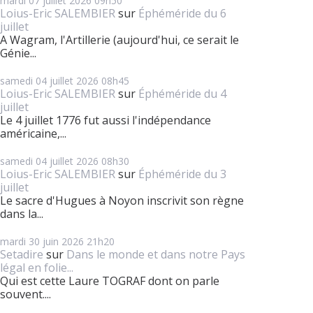
mardi 07
juillet 2026
09h50
Loius-Eric SALEMBIER
sur
Éphéméride du 6
juillet
A Wagram, l'Artillerie (aujourd'hui, ce serait le
Génie...
samedi 04
juillet 2026
08h45
Loius-Eric SALEMBIER
sur
Éphéméride du 4
juillet
Le 4 juillet 1776 fut aussi l'indépendance
américaine,...
samedi 04
juillet 2026
08h30
Loius-Eric SALEMBIER
sur
Éphéméride du 3
juillet
Le sacre d'Hugues à Noyon inscrivit son règne
dans la...
mardi 30
juin 2026
21h20
Setadire
sur
Dans le monde et dans notre Pays
légal en folie...
Qui est cette Laure TOGRAF dont on parle
souvent....