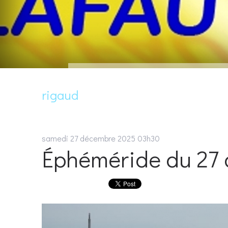
rigaud
samedi 27
décembre 2025
03h30
Éphéméride du 27