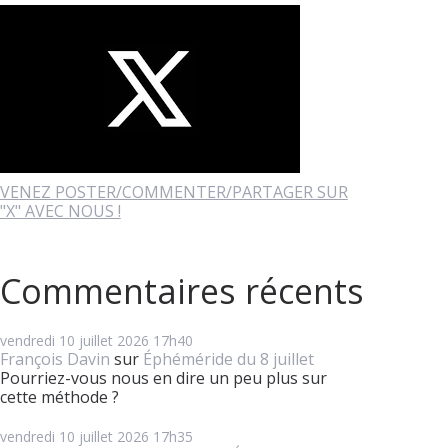
VENEZ POSTER/COMMENTER/PARTAGER SUR
"X" AVEC NOUS !
Commentaires récents
vendredi 10
juillet 2026
17h40
François Davin
sur
Éphéméride du 8 juillet
Pourriez-vous nous en dire un peu plus sur
cette méthode ?
vendredi 10
juillet 2026
17h35