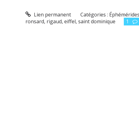
Lien permanent
Catégories :
Éphéméride
ronsard
,
rigaud
,
eiffel
,
saint dominique
1