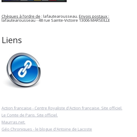
Chèques à l’ordre de
: lafautearousseau.
Envois postaux
:
lafautearousseau - 48 rue Sainte-Victoire 13006 MARSEILLE
Liens
Action française - Centre Royaliste d'Action française. Site officiel.
Le Comte de Paris. Site officiel.
Maurras.net.
Géo Chroniques - le blogue d'Antoine de Lacoste