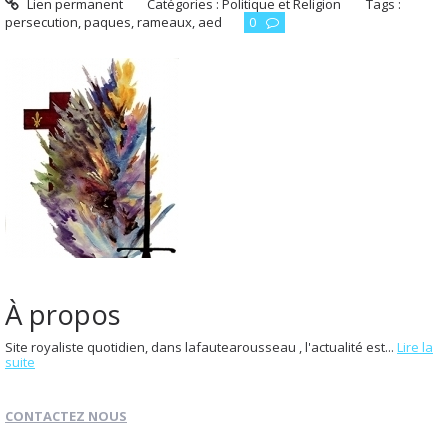
Lien permanent
Catégories :
Politique et Religion
Tags :
persecution
,
paques
,
rameaux
,
aed
0
À propos
Site royaliste quotidien, dans lafautearousseau , l'actualité est...
Lire la
suite
CONTACTEZ NOUS