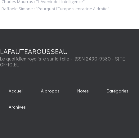
Charles Maurras : "L'Avenir de l'Intelligence"
Raffaele Simone : "Pourquoi l'Europe s'enracine à droite"
LAFAUTEAROUSSEAU
Le quotidien royaliste sur la toile - ISSN 2490-9580 - SITE
OFFICIEL
Accueil
À propos
Notes
Catégories
Archives