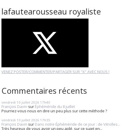
lafautearousseau royaliste
VENEZ POSTER/COMMENTER/PARTAGER SUR "X" AVEC NOUS !
Commentaires récents
vendredi 10
juillet 2026
17h40
François Davin
sur
Éphéméride du 8 juillet
Pourriez-vous nous en dire un peu plus sur cette méthode ?
vendredi 10
juillet 2026
17h35
François Davin
sur
Dans notre Éphéméride de ce jour : de Vitrolles...
Très heureux de vous avoir un peu aidé, sur ce sujet en...