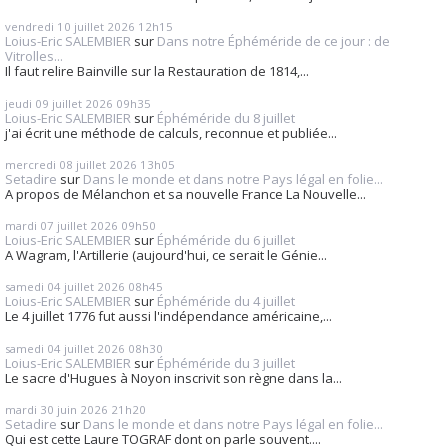
vendredi 10
juillet 2026
12h15
Loius-Eric SALEMBIER
sur
Dans notre Éphéméride de ce jour : de
Vitrolles...
Il faut relire Bainville sur la Restauration de 1814,...
jeudi 09
juillet 2026
09h35
Loius-Eric SALEMBIER
sur
Éphéméride du 8 juillet
j'ai écrit une méthode de calculs, reconnue et publiée...
mercredi 08
juillet 2026
13h05
Setadire
sur
Dans le monde et dans notre Pays légal en folie...
A propos de Mélanchon et sa nouvelle France La Nouvelle...
mardi 07
juillet 2026
09h50
Loius-Eric SALEMBIER
sur
Éphéméride du 6 juillet
A Wagram, l'Artillerie (aujourd'hui, ce serait le Génie...
samedi 04
juillet 2026
08h45
Loius-Eric SALEMBIER
sur
Éphéméride du 4 juillet
Le 4 juillet 1776 fut aussi l'indépendance américaine,...
samedi 04
juillet 2026
08h30
Loius-Eric SALEMBIER
sur
Éphéméride du 3 juillet
Le sacre d'Hugues à Noyon inscrivit son règne dans la...
mardi 30
juin 2026
21h20
Setadire
sur
Dans le monde et dans notre Pays légal en folie...
Qui est cette Laure TOGRAF dont on parle souvent....