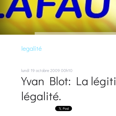
legalité
lundi 19
octobre 2009
00h10
Yvan Blot: La légiti
légalité.