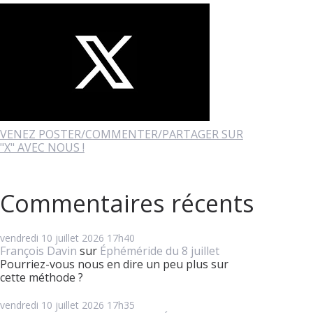
VENEZ POSTER/COMMENTER/PARTAGER SUR
"X" AVEC NOUS !
Commentaires récents
vendredi 10
juillet 2026
17h40
François Davin
sur
Éphéméride du 8 juillet
Pourriez-vous nous en dire un peu plus sur
cette méthode ?
vendredi 10
juillet 2026
17h35