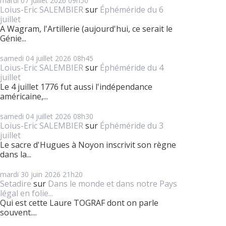
mardi 07
juillet 2026
09h50
Loius-Eric SALEMBIER
sur
Éphéméride du 6
juillet
A Wagram, l'Artillerie (aujourd'hui, ce serait le
Génie...
samedi 04
juillet 2026
08h45
Loius-Eric SALEMBIER
sur
Éphéméride du 4
juillet
Le 4 juillet 1776 fut aussi l'indépendance
américaine,...
samedi 04
juillet 2026
08h30
Loius-Eric SALEMBIER
sur
Éphéméride du 3
juillet
Le sacre d'Hugues à Noyon inscrivit son règne
dans la...
mardi 30
juin 2026
21h20
Setadire
sur
Dans le monde et dans notre Pays
légal en folie...
Qui est cette Laure TOGRAF dont on parle
souvent....