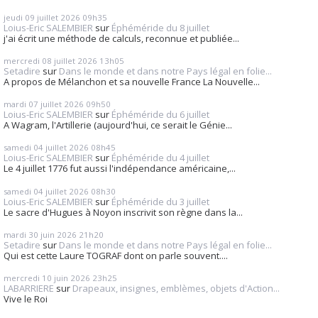
jeudi 09
juillet 2026
09h35
Loius-Eric SALEMBIER
sur
Éphéméride du 8 juillet
j'ai écrit une méthode de calculs, reconnue et publiée...
mercredi 08
juillet 2026
13h05
Setadire
sur
Dans le monde et dans notre Pays légal en folie...
A propos de Mélanchon et sa nouvelle France La Nouvelle...
mardi 07
juillet 2026
09h50
Loius-Eric SALEMBIER
sur
Éphéméride du 6 juillet
A Wagram, l'Artillerie (aujourd'hui, ce serait le Génie...
samedi 04
juillet 2026
08h45
Loius-Eric SALEMBIER
sur
Éphéméride du 4 juillet
Le 4 juillet 1776 fut aussi l'indépendance américaine,...
samedi 04
juillet 2026
08h30
Loius-Eric SALEMBIER
sur
Éphéméride du 3 juillet
Le sacre d'Hugues à Noyon inscrivit son règne dans la...
mardi 30
juin 2026
21h20
Setadire
sur
Dans le monde et dans notre Pays légal en folie...
Qui est cette Laure TOGRAF dont on parle souvent....
mercredi 10
juin 2026
23h25
LABARRIERE
sur
Drapeaux, insignes, emblèmes, objets d'Action...
Vive le Roi