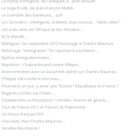
Le mythe d'Antigone, de l'Antiquité à... Jean Anouilh.
Le regard vide, de Jean-François Mattéi
Le scandale des banlieues.....pdf
Les Girondins : intelligents, brillants, mais surtout... "idiots utiles".
Les vrais amis de l'Afrique et des Africains.....
M. le Maudit....
Martigues 1er septembre 2012 Hommage à Charles Maurras
Métissage ? Immigration ? En réponse à vos lettres.....
Mythes immigrationnistes....
Napoléon : Chateaubriand contre Villepin...
Notre entretien avec Le Dauphiné Libéré sur Charles Maurras...
Philippe Val crache le morceau.....
Pourrait-il, un jour, y avoir une "bonne" République en France ?
Regards croisés sur l'Islam.....
Totalitarisme ou Résistance ? Vendée, Guerre de géants.....
Tour de France 2011 et Trésors du Patrimoine
Un Prince français PDF
Une visite chez Charles Maurras....
Vendée Résistance !