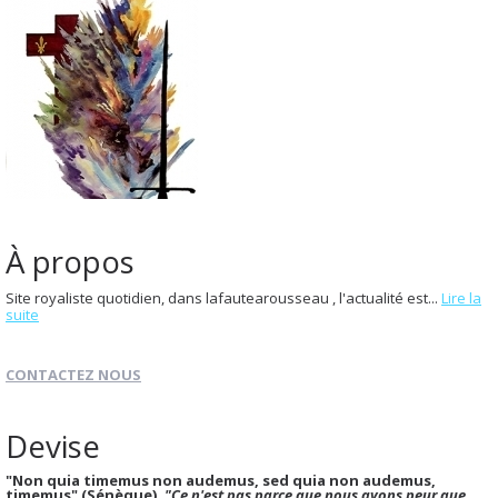
À propos
Site royaliste quotidien, dans lafautearousseau , l'actualité est...
Lire la
suite
CONTACTEZ NOUS
Devise
"Non quia timemus non audemus, sed quia non audemus,
timemus" (Sénèque).
"Ce n'est pas parce que nous avons peur que