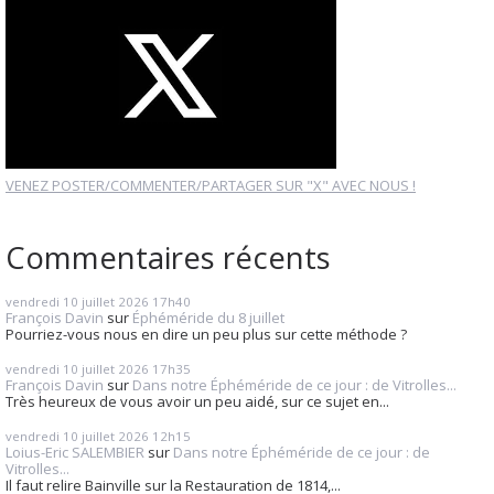
VENEZ POSTER/COMMENTER/PARTAGER SUR "X" AVEC NOUS !
Commentaires récents
vendredi 10
juillet 2026
17h40
François Davin
sur
Éphéméride du 8 juillet
Pourriez-vous nous en dire un peu plus sur cette méthode ?
vendredi 10
juillet 2026
17h35
François Davin
sur
Dans notre Éphéméride de ce jour : de Vitrolles...
Très heureux de vous avoir un peu aidé, sur ce sujet en...
vendredi 10
juillet 2026
12h15
Loius-Eric SALEMBIER
sur
Dans notre Éphéméride de ce jour : de
Vitrolles...
Il faut relire Bainville sur la Restauration de 1814,...