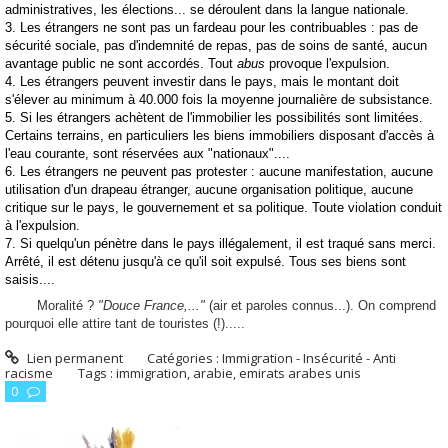
administratives,
les élections... se déroulent dans la langue nationale.
3. Les étrangers ne sont pas un fardeau pour les contribuables : pas de
sécurité sociale, pas d'indemnité de repas, pas de soins de santé, aucun
avantage public ne sont accordés. Tout
abus
provoque l'expulsion.
4. Les étrangers peuvent investir dans le pays, mais le montant doit
s'élever au minimum à 40.000 fois la moyenne journalière de subsistance.
5. Si les étrangers achètent de l'immobilier les possibilités sont limitées.
Certains terrains, en particuliers les biens immobiliers disposant d'accès à
l'eau courante, sont réservées aux "nationaux"....
6. Les étrangers ne peuvent pas protester : aucune manifestation, aucune
utilisation d'un drapeau étranger, aucune organisation politique, aucune
critique sur le pays, le gouvernement et sa politique. Toute violation conduit
à l'expulsion.
7. Si quelqu'un pénètre dans le pays illégalement, il est traqué sans merci.
Arrêté, il est détenu jusqu'à ce qu'il soit expulsé. Tous ses biens sont
saisis....
Moralité ?
"Douce France,..."
(air et paroles connus...). On comprend
pourquoi elle attire tant de touristes (!).....
Lien permanent
Catégories :
Immigration - Insécurité - Anti
racisme
Tags :
immigration
,
arabie
,
emirats arabes unis
0