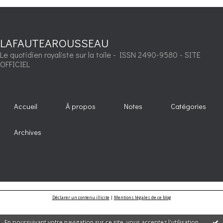
LAFAUTEAROUSSEAU
Le quotidien royaliste sur la toile - ISSN 2490-9580 - SITE
OFFICIEL
Accueil
À propos
Notes
Catégories
Archives
Déclarer un contenu illicite
|
Mentions légales de ce blog
En poursuivant votre navigation sur ce site, vous acceptez l'utilisation