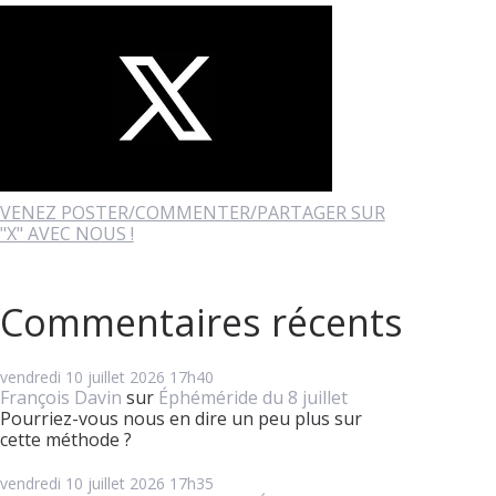
VENEZ POSTER/COMMENTER/PARTAGER SUR
"X" AVEC NOUS !
Commentaires récents
vendredi 10
juillet 2026
17h40
François Davin
sur
Éphéméride du 8 juillet
Pourriez-vous nous en dire un peu plus sur
cette méthode ?
vendredi 10
juillet 2026
17h35