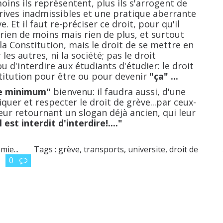
 moins ils représentent, plus ils s'arrogent de
dérives inadmissibles et une pratique aberrante
. Et il faut re-préciser ce droit, pour qu'il
 rien de moins mais rien de plus, et surtout
 la Constitution, mais le droit de se mettre en
es autres, ni la société; pas le droit
ou d'interdire aux étudiants d'étudier: le droit
stitution pour être ou pour devenir
"ça" ...
ce minimum"
bienvenu: il faudra aussi, d'une
quer et respecter le droit de grève...par ceux-
leur retournant un slogan déjà ancien, qui leur
l est interdit d'interdire!...."
mie...
Tags :
grève
,
transports
,
universite
,
droit de
0