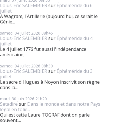
mardi 07
juillet 2026
09h50
Loius-Eric SALEMBIER
sur
Éphéméride du 6
juillet
A Wagram, l'Artillerie (aujourd'hui, ce serait le
Génie...
samedi 04
juillet 2026
08h45
Loius-Eric SALEMBIER
sur
Éphéméride du 4
juillet
Le 4 juillet 1776 fut aussi l'indépendance
américaine,...
samedi 04
juillet 2026
08h30
Loius-Eric SALEMBIER
sur
Éphéméride du 3
juillet
Le sacre d'Hugues à Noyon inscrivit son règne
dans la...
mardi 30
juin 2026
21h20
Setadire
sur
Dans le monde et dans notre Pays
légal en folie...
Qui est cette Laure TOGRAF dont on parle
souvent....