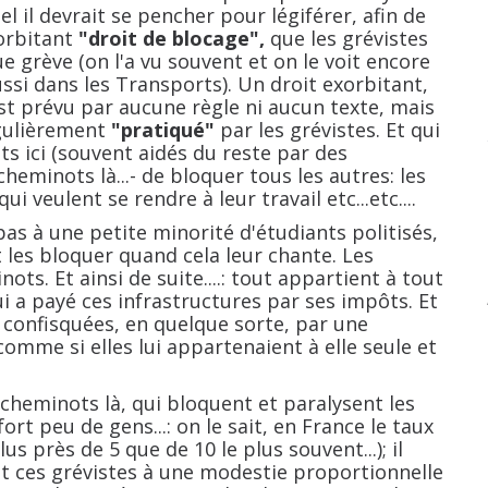
 il devrait se pencher pour légiférer, afin de
xorbitant
"droit de blocage",
que les grévistes
e grève (on l'a vu souvent et on le voit encore
ssi dans les Transports). Un droit exorbitant,
est prévu par aucune règle ni aucun texte, mais
régulièrement
"pratiqué"
par les grévistes. Et qui
s ici (souvent aidés du reste par des
cheminots là...- de bloquer tous les autres: les
i veulent se rendre à leur travail etc...etc....
à une petite minorité d'étudiants politisés,
et les bloquer quand cela leur chante. Les
s. Et ainsi de suite....: tout appartient à tout
ui a payé ces infrastructures par ses impôts. Et
 confisquées, en quelque sorte, par une
omme si elles lui appartenaient à elle seule et
heminots là, qui bloquent et paralysent les
rt peu de gens...: on le sait, en France le taux
us près de 5 que de 10 le plus souvent...); il
t ces grévistes à une modestie proportionnelle