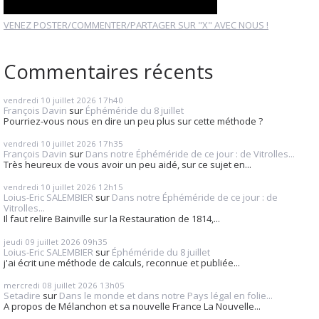
VENEZ POSTER/COMMENTER/PARTAGER SUR "X" AVEC NOUS !
Commentaires récents
vendredi 10
juillet 2026
17h40
François Davin
sur
Éphéméride du 8 juillet
Pourriez-vous nous en dire un peu plus sur cette méthode ?
vendredi 10
juillet 2026
17h35
François Davin
sur
Dans notre Éphéméride de ce jour : de Vitrolles...
Très heureux de vous avoir un peu aidé, sur ce sujet en...
vendredi 10
juillet 2026
12h15
Loius-Eric SALEMBIER
sur
Dans notre Éphéméride de ce jour : de
Vitrolles...
Il faut relire Bainville sur la Restauration de 1814,...
jeudi 09
juillet 2026
09h35
Loius-Eric SALEMBIER
sur
Éphéméride du 8 juillet
j'ai écrit une méthode de calculs, reconnue et publiée...
mercredi 08
juillet 2026
13h05
Setadire
sur
Dans le monde et dans notre Pays légal en folie...
A propos de Mélanchon et sa nouvelle France La Nouvelle...