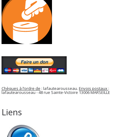
Chèques à l’ordre de
: lafautearousseau.
Envois postaux
:
lafautearousseau - 48 rue Sainte-Victoire 13006 MARSEILLE
Liens