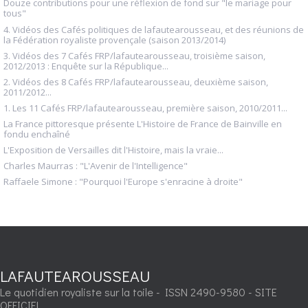
Douze contributions pour une réflexion de fond sur "le mariage pour
tous"
4. Vidéos des Cafés politiques de lafautearousseau, et des réunions de
la Fédération royaliste provençale (saison 2013/2014)
3. Vidéos des 7 Cafés FRP/lafautearousseau, troisième saison,
2012/2013 : Enquête sur la République...
2. Vidéos des 8 Cafés FRP/lafautearousseau, deuxième saison,
2011/2012...
1. Les 11 Cafés FRP/lafautearousseau, première saison, 2010/2011...
La France pittoresque présente L'Histoire de France de Bainville en
fondu enchaîné
L'Exposition de Versailles dit l'Histoire, mais la vraie...
Charles Maurras : "L'Avenir de l'Intelligence"
Raffaele Simone : "Pourquoi l'Europe s'enracine à droite"
LAFAUTEAROUSSEAU
Le quotidien royaliste sur la toile - ISSN 2490-9580 - SITE
OFFICIEL