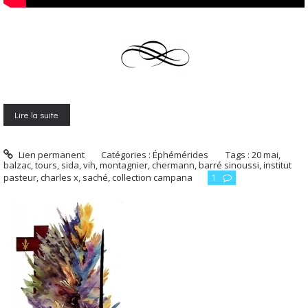
Lire la suite
Lien permanent
Catégories :
Éphémérides
Tags :
20 mai
,
balzac
,
tours
,
sida
,
vih
,
montagnier
,
chermann
,
barré sinoussi
,
institut
pasteur
,
charles x
,
saché
,
collection campana
1