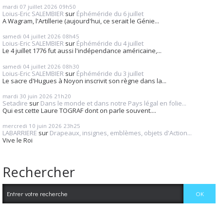
mardi 07
juillet 2026
09h50
Loius-Eric SALEMBIER
sur
Éphéméride du 6 juillet
A Wagram, l'Artillerie (aujourd'hui, ce serait le Génie...
samedi 04
juillet 2026
08h45
Loius-Eric SALEMBIER
sur
Éphéméride du 4 juillet
Le 4 juillet 1776 fut aussi l'indépendance américaine,...
samedi 04
juillet 2026
08h30
Loius-Eric SALEMBIER
sur
Éphéméride du 3 juillet
Le sacre d'Hugues à Noyon inscrivit son règne dans la...
mardi 30
juin 2026
21h20
Setadire
sur
Dans le monde et dans notre Pays légal en folie...
Qui est cette Laure TOGRAF dont on parle souvent....
mercredi 10
juin 2026
23h25
LABARRIERE
sur
Drapeaux, insignes, emblèmes, objets d'Action...
Vive le Roi
Rechercher