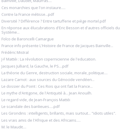
Bainville, Daudet, Maurras....
Ces monarchies que l'on instaure.....
Contre la France métisse...pdf
Diversité ? Différence ? Entre tartufferie et piège mortel.pdf
En réponse aux élucubrations d'Eric Besson et d'autres officiels du
Système...
Folco de Baroncelli Camargue
France info présente L'Histoire de France de Jacques Bainville...
Frédéric Mistral
J-F Mattéi : La révolution copernicienne de l'education.
Jacques Julliard, la Gauche, le PS....pdf
La théorie du Genre, destruction sociale, morale, politique....
Lazare Carnot : aux sources du Génocide vendéen...
Le dossier du Point : Ces Rois qui ont fait la France...
Le mythe d'Antigone, de l'Antiquité à... Jean Anouilh.
Le regard vide, de Jean-François Mattéi
Le scandale des banlieues.....pdf
Les Girondins : intelligents, brillants, mais surtout... "idiots utiles".
Les vrais amis de l'Afrique et des Africains.....
M. le Maudit....