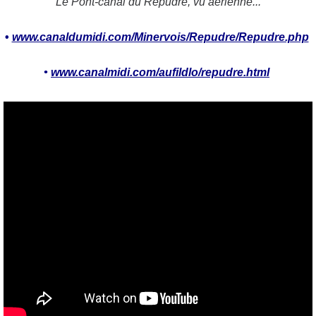
Le Pont-canal du Répudre, vu aérienne...
•
www.canaldumidi.com/Minervois/Repudre/Repudre.php
•
www.canalmidi.com/aufildlo/repudre.html