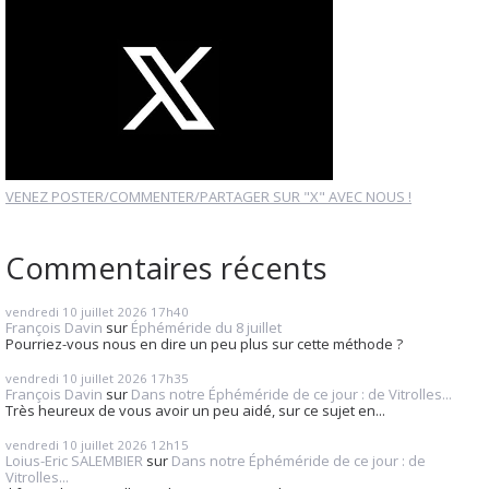
VENEZ POSTER/COMMENTER/PARTAGER SUR "X" AVEC NOUS !
Commentaires récents
vendredi 10
juillet 2026
17h40
François Davin
sur
Éphéméride du 8 juillet
Pourriez-vous nous en dire un peu plus sur cette méthode ?
vendredi 10
juillet 2026
17h35
François Davin
sur
Dans notre Éphéméride de ce jour : de Vitrolles...
Très heureux de vous avoir un peu aidé, sur ce sujet en...
vendredi 10
juillet 2026
12h15
Loius-Eric SALEMBIER
sur
Dans notre Éphéméride de ce jour : de
Vitrolles...