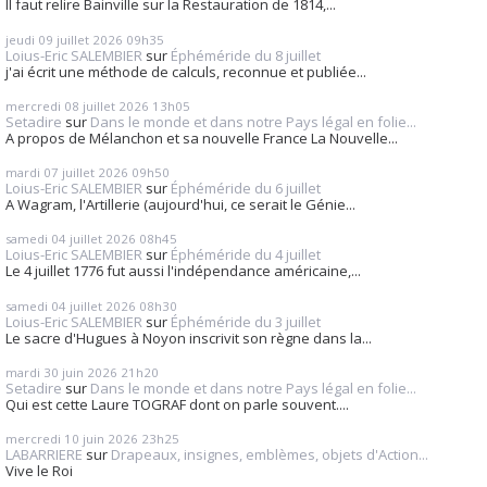
Il faut relire Bainville sur la Restauration de 1814,...
jeudi 09
juillet 2026
09h35
Loius-Eric SALEMBIER
sur
Éphéméride du 8 juillet
j'ai écrit une méthode de calculs, reconnue et publiée...
mercredi 08
juillet 2026
13h05
Setadire
sur
Dans le monde et dans notre Pays légal en folie...
A propos de Mélanchon et sa nouvelle France La Nouvelle...
mardi 07
juillet 2026
09h50
Loius-Eric SALEMBIER
sur
Éphéméride du 6 juillet
A Wagram, l'Artillerie (aujourd'hui, ce serait le Génie...
samedi 04
juillet 2026
08h45
Loius-Eric SALEMBIER
sur
Éphéméride du 4 juillet
Le 4 juillet 1776 fut aussi l'indépendance américaine,...
samedi 04
juillet 2026
08h30
Loius-Eric SALEMBIER
sur
Éphéméride du 3 juillet
Le sacre d'Hugues à Noyon inscrivit son règne dans la...
mardi 30
juin 2026
21h20
Setadire
sur
Dans le monde et dans notre Pays légal en folie...
Qui est cette Laure TOGRAF dont on parle souvent....
mercredi 10
juin 2026
23h25
LABARRIERE
sur
Drapeaux, insignes, emblèmes, objets d'Action...
Vive le Roi