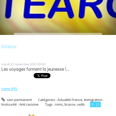
brasov
mardi 23
novembre 2010
00h20
Les voyages forment la jeunesse !...
roms.JPG
Lien permanent
Catégories :
Actualité France
,
Immigration -
Insécurité - Anti racisme
Tags :
roms
,
brasov
,
velib
0