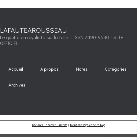
LAFAUTEAROUSSEAU
Le quotidien royaliste sur la toile - ISSN 2490-9580 - SITE
OFFICIEL
Accueil
À propos
Notes
Catégories
Archives
Déclarer un contenu illicite
|
Mentions légales de ce blog