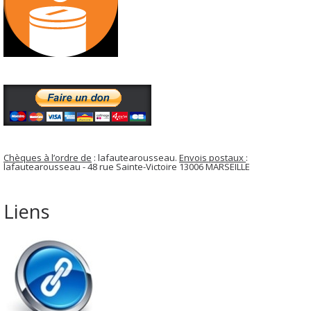
Chèques à l’ordre de
: lafautearousseau.
Envois postaux
:
lafautearousseau - 48 rue Sainte-Victoire 13006 MARSEILLE
Liens