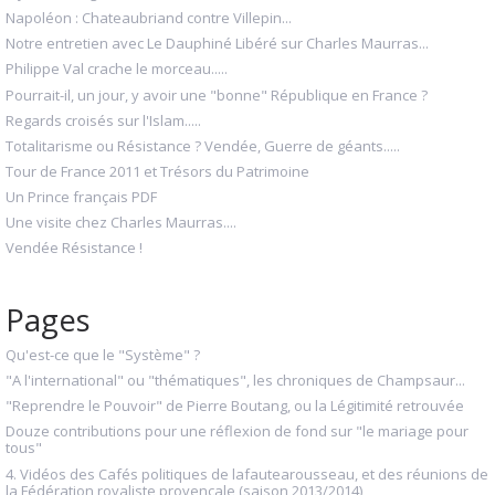
Napoléon : Chateaubriand contre Villepin...
Notre entretien avec Le Dauphiné Libéré sur Charles Maurras...
Philippe Val crache le morceau.....
Pourrait-il, un jour, y avoir une "bonne" République en France ?
Regards croisés sur l'Islam.....
Totalitarisme ou Résistance ? Vendée, Guerre de géants.....
Tour de France 2011 et Trésors du Patrimoine
Un Prince français PDF
Une visite chez Charles Maurras....
Vendée Résistance !
Pages
Qu'est-ce que le "Système" ?
"A l'international" ou "thématiques", les chroniques de Champsaur...
"Reprendre le Pouvoir" de Pierre Boutang, ou la Légitimité retrouvée
Douze contributions pour une réflexion de fond sur "le mariage pour
tous"
4. Vidéos des Cafés politiques de lafautearousseau, et des réunions de
la Fédération royaliste provençale (saison 2013/2014)