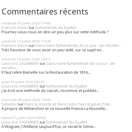
Commentaires récents
vendredi 10
juillet 2026
17h40
François Davin
sur
Éphéméride du 8 juillet
Pourriez-vous nous en dire un peu plus sur cette méthode ?
vendredi 10
juillet 2026
17h35
François Davin
sur
Dans notre Éphéméride de ce jour : de Vitrolles...
Très heureux de vous avoir un peu aidé, sur ce sujet en...
vendredi 10
juillet 2026
12h15
Loius-Eric SALEMBIER
sur
Dans notre Éphéméride de ce jour : de
Vitrolles...
Il faut relire Bainville sur la Restauration de 1814,...
jeudi 09
juillet 2026
09h35
Loius-Eric SALEMBIER
sur
Éphéméride du 8 juillet
j'ai écrit une méthode de calculs, reconnue et publiée...
mercredi 08
juillet 2026
13h05
Setadire
sur
Dans le monde et dans notre Pays légal en folie...
A propos de Mélanchon et sa nouvelle France La Nouvelle...
mardi 07
juillet 2026
09h50
Loius-Eric SALEMBIER
sur
Éphéméride du 6 juillet
A Wagram, l'Artillerie (aujourd'hui, ce serait le Génie...