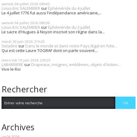
samedi 04
juillet 2026
08h45
Loius-Eric SALEMBIER
sur
Éphéméride du 4 juillet
Le 4 juillet 1776 fut aussi l'indépendance américaine,...
samedi 04
juillet 2026
08h30
Loius-Eric SALEMBIER
sur
Éphéméride du 3 juillet
Le sacre d'Hugues à Noyon inscrivit son règne dans la...
mardi 30
juin 2026
21h20
Setadire
sur
Dans le monde et dans notre Pays légal en folie...
Qui est cette Laure TOGRAF dont on parle souvent....
mercredi 10
juin 2026
23h25
LABARRIERE
sur
Drapeaux, insignes, emblèmes, objets d'Action...
Vive le Roi
Rechercher
Archives
août 2026