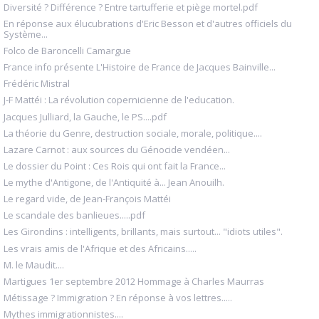
Diversité ? Différence ? Entre tartufferie et piège mortel.pdf
En réponse aux élucubrations d'Eric Besson et d'autres officiels du
Système...
Folco de Baroncelli Camargue
France info présente L'Histoire de France de Jacques Bainville...
Frédéric Mistral
J-F Mattéi : La révolution copernicienne de l'education.
Jacques Julliard, la Gauche, le PS....pdf
La théorie du Genre, destruction sociale, morale, politique....
Lazare Carnot : aux sources du Génocide vendéen...
Le dossier du Point : Ces Rois qui ont fait la France...
Le mythe d'Antigone, de l'Antiquité à... Jean Anouilh.
Le regard vide, de Jean-François Mattéi
Le scandale des banlieues.....pdf
Les Girondins : intelligents, brillants, mais surtout... "idiots utiles".
Les vrais amis de l'Afrique et des Africains.....
M. le Maudit....
Martigues 1er septembre 2012 Hommage à Charles Maurras
Métissage ? Immigration ? En réponse à vos lettres.....
Mythes immigrationnistes....