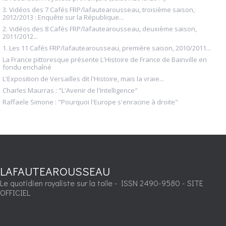
3. Vidéos des 7 Cafés FRP/lafautearousseau, troisième saison,
2012/2013 : Enquête sur la République...
2. Vidéos des 8 Cafés FRP/lafautearousseau, deuxième saison,
2011/2012...
1. Les 11 Cafés FRP/lafautearousseau, première saison, 2010/2011...
La France pittoresque présente L'Histoire de France de Bainville en
fondu enchaîné
L'Exposition de Versailles dit l'Histoire, mais la vraie...
Charles Maurras : "L'Avenir de l'Intelligence"
Raffaele Simone : "Pourquoi l'Europe s'enracine à droite"
LAFAUTEAROUSSEAU
Le quotidien royaliste sur la toile - ISSN 2490-9580 - SITE
OFFICIEL