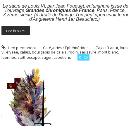
Le sacre de Louis VI, par Jean Fouquet, enluminure issue de
l'ouvrage
Grandes chroniques de France
, Paris, France,
XVème siècle (à droite de l'image, l'on peut apercevoir le roi
d'Angleterre Henri 1er Beauclerc.)
Lire la suite
Lien permanent
Catégories :
Éphémérides
Tags :
3 aout
,
louis
vi
,
élysée
,
calais
,
bourgeois de calais
,
rodin
,
saussure
,
mont blanc
,
laennec
,
stethoscope
,
suger
,
capetiens
0