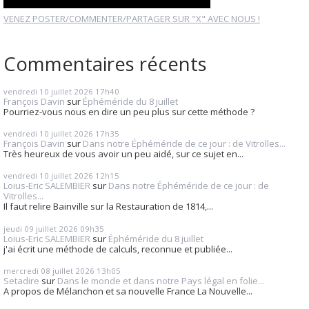
VENEZ POSTER/COMMENTER/PARTAGER SUR "X" AVEC NOUS !
Commentaires récents
vendredi 10
juillet 2026
17h40
François Davin
sur
Éphéméride du 8 juillet
Pourriez-vous nous en dire un peu plus sur cette méthode ?
vendredi 10
juillet 2026
17h35
François Davin
sur
Dans notre Éphéméride de ce jour : de Vitrolles...
Très heureux de vous avoir un peu aidé, sur ce sujet en...
vendredi 10
juillet 2026
12h15
Loius-Eric SALEMBIER
sur
Dans notre Éphéméride de ce jour : de
Vitrolles...
Il faut relire Bainville sur la Restauration de 1814,...
jeudi 09
juillet 2026
09h35
Loius-Eric SALEMBIER
sur
Éphéméride du 8 juillet
j'ai écrit une méthode de calculs, reconnue et publiée...
mercredi 08
juillet 2026
13h05
Setadire
sur
Dans le monde et dans notre Pays légal en folie...
A propos de Mélanchon et sa nouvelle France La Nouvelle...