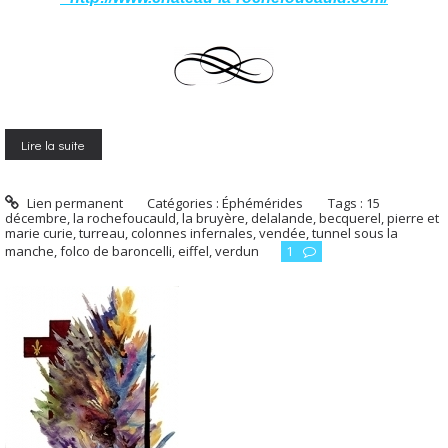
Lire la suite
Lien permanent
Catégories :
Éphémérides
Tags :
15
décembre
,
la rochefoucauld
,
la bruyère
,
delalande
,
becquerel
,
pierre et
marie curie
,
turreau
,
colonnes infernales
,
vendée
,
tunnel sous la
manche
,
folco de baroncelli
,
eiffel
,
verdun
1