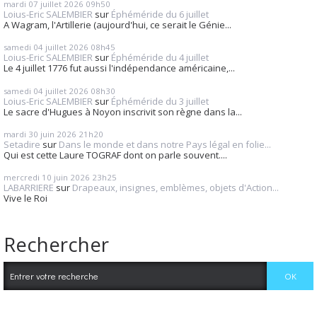
mardi 07
juillet 2026
09h50
Loius-Eric SALEMBIER
sur
Éphéméride du 6 juillet
A Wagram, l'Artillerie (aujourd'hui, ce serait le Génie...
samedi 04
juillet 2026
08h45
Loius-Eric SALEMBIER
sur
Éphéméride du 4 juillet
Le 4 juillet 1776 fut aussi l'indépendance américaine,...
samedi 04
juillet 2026
08h30
Loius-Eric SALEMBIER
sur
Éphéméride du 3 juillet
Le sacre d'Hugues à Noyon inscrivit son règne dans la...
mardi 30
juin 2026
21h20
Setadire
sur
Dans le monde et dans notre Pays légal en folie...
Qui est cette Laure TOGRAF dont on parle souvent....
mercredi 10
juin 2026
23h25
LABARRIERE
sur
Drapeaux, insignes, emblèmes, objets d'Action...
Vive le Roi
Rechercher