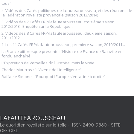
tous"
4. Vidéos des Cafés politiques de lafautearousseau, et des réunions de
la Fédération royaliste provençale (saison 2013/2014)
3. Vidéos des 7 Cafés FRP/lafautearousseau, troisième saison,
2012/2013 : Enquête sur la République...
2. Vidéos des 8 Cafés FRP/lafautearousseau, deuxième saison,
2011/2012...
1. Les 11 Cafés FRP/lafautearousseau, première saison, 2010/2011...
La France pittoresque présente L'Histoire de France de Bainville en
fondu enchaîné
L'Exposition de Versailles dit l'Histoire, mais la vraie...
Charles Maurras : "L'Avenir de l'Intelligence"
Raffaele Simone : "Pourquoi l'Europe s'enracine à droite"
LAFAUTEAROUSSEAU
Le quotidien royaliste sur la toile - ISSN 2490-9580 - SITE
OFFICIEL