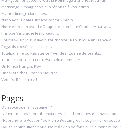
Martigues 1er septembre 2012 Hommage à Charles Maurras
Métissage ? Immigration ? En réponse à vos lettres.....
Mythes immigrationnistes....
Napoléon : Chateaubriand contre Villepin...
Notre entretien avec Le Dauphiné Libéré sur Charles Maurras...
Philippe Val crache le morceau.....
Pourrait-il, un jour, y avoir une "bonne" République en France ?
Regards croisés sur l'Islam.....
Totalitarisme ou Résistance ? Vendée, Guerre de géants.....
Tour de France 2011 et Trésors du Patrimoine
Un Prince français PDF
Une visite chez Charles Maurras....
Vendée Résistance !
Pages
Qu'est-ce que le "Système" ?
"A l'international" ou "thématiques", les chroniques de Champsaur...
"Reprendre le Pouvoir" de Pierre Boutang, ou la Légitimité retrouvée
Douze contributions pour une réflexion de fond sur "le mariage pour