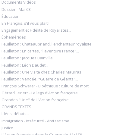
Documents Vidéos
Dossier - Mai 68
Éducation
En Français, s'il vous plaît !
Engagement et Fidélité de Royalistes...
Éphémérides
Feuilleton : Chateaubriand, l'enchanteur royaliste
Feuilleton : En cartes, "l'aventure France"...
Feuilleton : Jacques Bainville...
Feuilleton : Léon Daudet...
Feuilleton : Une visite chez Charles Maurras
Feuilleton : Vendée, "Guerre de Géants"...
François Schwerer - Bioéthique : culture de mort
Gérard Leclerc - Le legs d'Action française
Grandes "Une" de L'Action française
GRANDS TEXTES
Idées, débats...
Immigration - Insécurité - Anti racisme
Justice
L'Action française dans la Guerre de 14 (1/2)