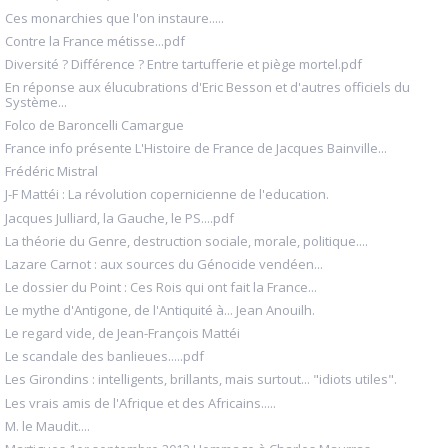
Ces monarchies que l'on instaure.....
Contre la France métisse...pdf
Diversité ? Différence ? Entre tartufferie et piège mortel.pdf
En réponse aux élucubrations d'Eric Besson et d'autres officiels du
Système...
Folco de Baroncelli Camargue
France info présente L'Histoire de France de Jacques Bainville...
Frédéric Mistral
J-F Mattéi : La révolution copernicienne de l'education.
Jacques Julliard, la Gauche, le PS....pdf
La théorie du Genre, destruction sociale, morale, politique....
Lazare Carnot : aux sources du Génocide vendéen...
Le dossier du Point : Ces Rois qui ont fait la France...
Le mythe d'Antigone, de l'Antiquité à... Jean Anouilh.
Le regard vide, de Jean-François Mattéi
Le scandale des banlieues.....pdf
Les Girondins : intelligents, brillants, mais surtout... "idiots utiles".
Les vrais amis de l'Afrique et des Africains.....
M. le Maudit....