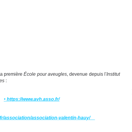
 la première
École pour aveugles
, devenue depuis l'
Institut
les
:
• https://www.avh.asso.fr/
s.fr/association/association-valentin-hauy/