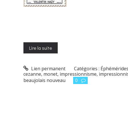
Lire la suite
Lien permanent
Catégories :
Éphéméride
cezanne
,
monet
,
impressionnisme
,
impressionni
beaujolais nouveau
0