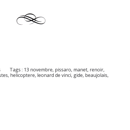
s
Tags :
13 novembre
,
pissaro
,
manet
,
renoir
,
stes
,
helicoptere
,
leonard de vinci
,
gide
,
beaujolais
,