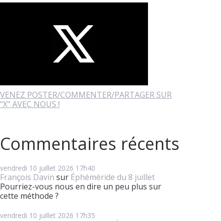
VENEZ POSTER/COMMENTER/PARTAGER SUR
"X" AVEC NOUS !
Commentaires récents
vendredi 10
juillet 2026
17h40
François Davin
sur
Éphéméride du 8 juillet
Pourriez-vous nous en dire un peu plus sur
cette méthode ?
vendredi 10
juillet 2026
17h35