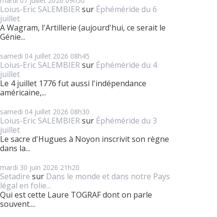
mardi 07
juillet 2026
09h50
Loius-Eric SALEMBIER
sur
Éphéméride du 6
juillet
A Wagram, l'Artillerie (aujourd'hui, ce serait le
Génie...
samedi 04
juillet 2026
08h45
Loius-Eric SALEMBIER
sur
Éphéméride du 4
juillet
Le 4 juillet 1776 fut aussi l'indépendance
américaine,...
samedi 04
juillet 2026
08h30
Loius-Eric SALEMBIER
sur
Éphéméride du 3
juillet
Le sacre d'Hugues à Noyon inscrivit son règne
dans la...
mardi 30
juin 2026
21h20
Setadire
sur
Dans le monde et dans notre Pays
légal en folie...
Qui est cette Laure TOGRAF dont on parle
souvent....