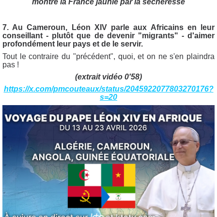
7. Au Cameroun, Léon XIV parle aux Africains en leur
conseillant - plutôt que de devenir "migrants" - d'aimer
profondément leur pays et de le servir.
Tout le contraire du "précédent", quoi, et on ne s'en plaindra
pas !
(extrait vidéo 0'58)
https://x.com/pmcouteaux/status/2045922077803270176?
s=20