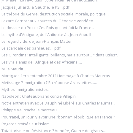
J-F Mattéi : La révolution copernicienne de l'education.
Jacques Julliard, la Gauche, le PS....pdf
La théorie du Genre, destruction sociale, morale, politique....
Lazare Carnot : aux sources du Génocide vendéen...
Le dossier du Point : Ces Rois qui ont fait la France...
Le mythe d'Antigone, de l'Antiquité à... Jean Anouilh.
Le regard vide, de Jean-François Mattéi
Le scandale des banlieues.....pdf
Les Girondins : intelligents, brillants, mais surtout... "idiots utiles".
Les vrais amis de l'Afrique et des Africains.....
M. le Maudit....
Martigues 1er septembre 2012 Hommage à Charles Maurras
Métissage ? Immigration ? En réponse à vos lettres.....
Mythes immigrationnistes....
Napoléon : Chateaubriand contre Villepin...
Notre entretien avec Le Dauphiné Libéré sur Charles Maurras...
Philippe Val crache le morceau.....
Pourrait-il, un jour, y avoir une "bonne" République en France ?
Regards croisés sur l'Islam.....
Totalitarisme ou Résistance ? Vendée, Guerre de géants.....