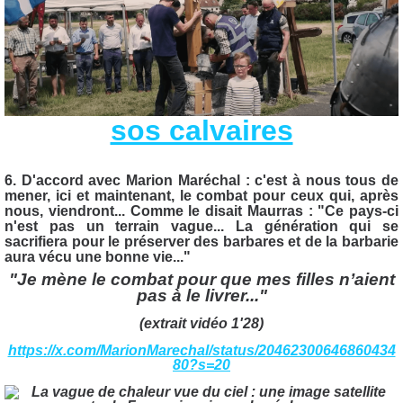
sos calvaires
6. D'accord avec Marion Maréchal : c'est à nous tous de
mener, ici et maintenant, le combat pour ceux qui, après
nous, viendront... Comme le disait Maurras :
"Ce pays-ci
n'est pas un terrain vague... La génération qui se
sacrifiera pour le préserver des barbares et de la barbarie
aura vécu une bonne vie..."
"Je mène le combat pour que mes filles n’aient
pas à le livrer..."
(extrait vidéo 1'28)
https://x.com/MarionMarechal/status/20462300646860434
80?s=20