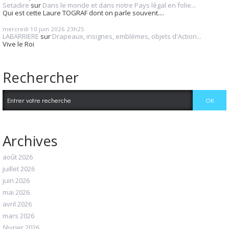
Setadire
sur
Dans le monde et dans notre Pays légal en folie...
Qui est cette Laure TOGRAF dont on parle souvent....
mercredi 10
juin 2026
23h25
LABARRIERE
sur
Drapeaux, insignes, emblèmes, objets d'Action...
Vive le Roi
Rechercher
Archives
août 2026
juillet 2026
juin 2026
mai 2026
avril 2026
mars 2026
février 2026