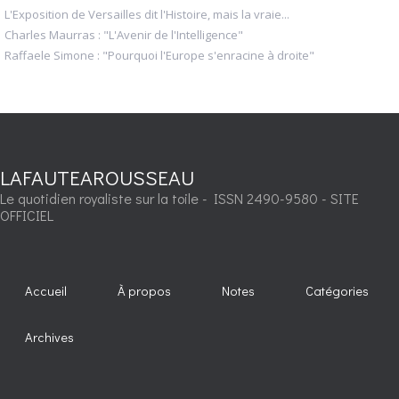
L'Exposition de Versailles dit l'Histoire, mais la vraie...
Charles Maurras : "L'Avenir de l'Intelligence"
Raffaele Simone : "Pourquoi l'Europe s'enracine à droite"
LAFAUTEAROUSSEAU
Le quotidien royaliste sur la toile - ISSN 2490-9580 - SITE
OFFICIEL
Accueil
À propos
Notes
Catégories
Archives