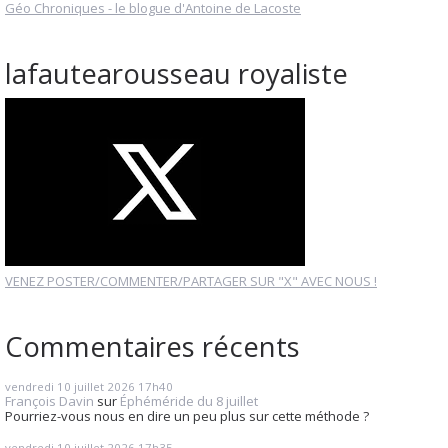
Géo Chroniques - le blogue d'Antoine de Lacoste
lafautearousseau royaliste
VENEZ POSTER/COMMENTER/PARTAGER SUR "X" AVEC NOUS !
Commentaires récents
vendredi 10
juillet 2026
17h40
François Davin
sur
Éphéméride du 8 juillet
Pourriez-vous nous en dire un peu plus sur cette méthode ?
vendredi 10
juillet 2026
17h35