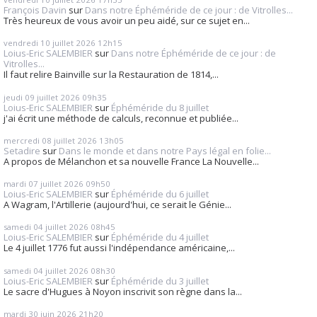
François Davin
sur
Dans notre Éphéméride de ce jour : de Vitrolles...
Très heureux de vous avoir un peu aidé, sur ce sujet en...
vendredi 10
juillet 2026
12h15
Loius-Eric SALEMBIER
sur
Dans notre Éphéméride de ce jour : de
Vitrolles...
Il faut relire Bainville sur la Restauration de 1814,...
jeudi 09
juillet 2026
09h35
Loius-Eric SALEMBIER
sur
Éphéméride du 8 juillet
j'ai écrit une méthode de calculs, reconnue et publiée...
mercredi 08
juillet 2026
13h05
Setadire
sur
Dans le monde et dans notre Pays légal en folie...
A propos de Mélanchon et sa nouvelle France La Nouvelle...
mardi 07
juillet 2026
09h50
Loius-Eric SALEMBIER
sur
Éphéméride du 6 juillet
A Wagram, l'Artillerie (aujourd'hui, ce serait le Génie...
samedi 04
juillet 2026
08h45
Loius-Eric SALEMBIER
sur
Éphéméride du 4 juillet
Le 4 juillet 1776 fut aussi l'indépendance américaine,...
samedi 04
juillet 2026
08h30
Loius-Eric SALEMBIER
sur
Éphéméride du 3 juillet
Le sacre d'Hugues à Noyon inscrivit son règne dans la...
mardi 30
juin 2026
21h20