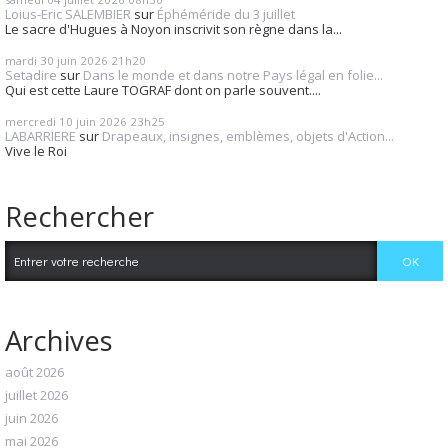
Loius-Eric SALEMBIER
sur
Éphéméride du 3 juillet
Le sacre d'Hugues à Noyon inscrivit son règne dans la...
mardi 30
juin 2026
21h20
Setadire
sur
Dans le monde et dans notre Pays légal en folie...
Qui est cette Laure TOGRAF dont on parle souvent....
mercredi 10
juin 2026
23h25
LABARRIERE
sur
Drapeaux, insignes, emblèmes, objets d'Action...
Vive le Roi
Rechercher
Archives
août 2026
juillet 2026
juin 2026
mai 2026