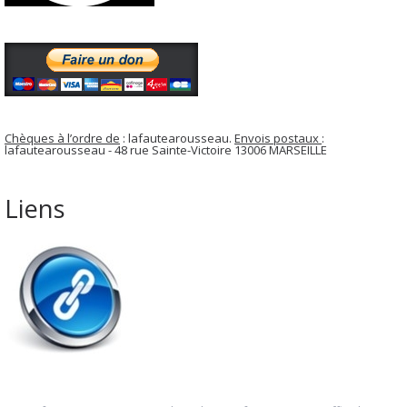
Chèques à l’ordre de
: lafautearousseau.
Envois postaux
:
lafautearousseau - 48 rue Sainte-Victoire 13006 MARSEILLE
Liens