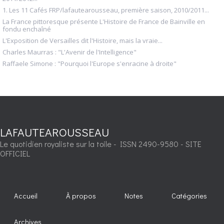
1. Les 11 Cafés FRP/lafautearousseau, première saison, 2010/2011...
La France pittoresque présente L'Histoire de France de Bainville en
fondu enchaîné
L'Exposition de Versailles dit l'Histoire, mais la vraie...
Charles Maurras : "L'Avenir de l'Intelligence"
Raffaele Simone : "Pourquoi l'Europe s'enracine à droite"
LAFAUTEAROUSSEAU
Le quotidien royaliste sur la toile - ISSN 2490-9580 - SITE
OFFICIEL
Accueil
À propos
Notes
Catégories
Archives