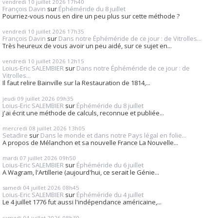
vendredi 10
juillet 2026
17h40
François Davin
sur
Éphéméride du 8 juillet
Pourriez-vous nous en dire un peu plus sur cette méthode ?
vendredi 10
juillet 2026
17h35
François Davin
sur
Dans notre Éphéméride de ce jour : de Vitrolles...
Très heureux de vous avoir un peu aidé, sur ce sujet en...
vendredi 10
juillet 2026
12h15
Loius-Eric SALEMBIER
sur
Dans notre Éphéméride de ce jour : de
Vitrolles...
Il faut relire Bainville sur la Restauration de 1814,...
jeudi 09
juillet 2026
09h35
Loius-Eric SALEMBIER
sur
Éphéméride du 8 juillet
j'ai écrit une méthode de calculs, reconnue et publiée...
mercredi 08
juillet 2026
13h05
Setadire
sur
Dans le monde et dans notre Pays légal en folie...
A propos de Mélanchon et sa nouvelle France La Nouvelle...
mardi 07
juillet 2026
09h50
Loius-Eric SALEMBIER
sur
Éphéméride du 6 juillet
A Wagram, l'Artillerie (aujourd'hui, ce serait le Génie...
samedi 04
juillet 2026
08h45
Loius-Eric SALEMBIER
sur
Éphéméride du 4 juillet
Le 4 juillet 1776 fut aussi l'indépendance américaine,...
samedi 04
juillet 2026
08h30