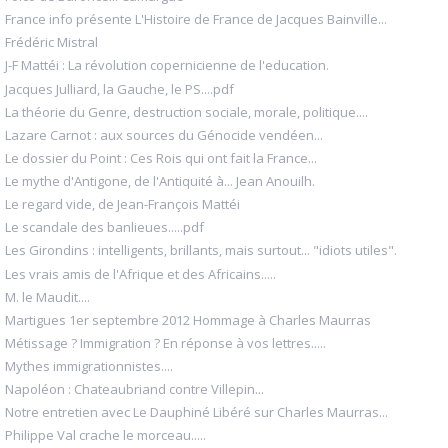
France info présente L'Histoire de France de Jacques Bainville...
Frédéric Mistral
J-F Mattéi : La révolution copernicienne de l'education.
Jacques Julliard, la Gauche, le PS....pdf
La théorie du Genre, destruction sociale, morale, politique....
Lazare Carnot : aux sources du Génocide vendéen...
Le dossier du Point : Ces Rois qui ont fait la France...
Le mythe d'Antigone, de l'Antiquité à... Jean Anouilh.
Le regard vide, de Jean-François Mattéi
Le scandale des banlieues.....pdf
Les Girondins : intelligents, brillants, mais surtout... "idiots utiles".
Les vrais amis de l'Afrique et des Africains.....
M. le Maudit....
Martigues 1er septembre 2012 Hommage à Charles Maurras
Métissage ? Immigration ? En réponse à vos lettres.....
Mythes immigrationnistes....
Napoléon : Chateaubriand contre Villepin...
Notre entretien avec Le Dauphiné Libéré sur Charles Maurras...
Philippe Val crache le morceau.....