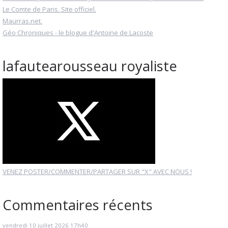
Le Comte de Paris. Site officiel.
Maurras.net.
Géo Chroniques - le blogue d'Antoine de Lacoste
lafautearousseau royaliste
VENEZ POSTER/COMMENTER/PARTAGER SUR "X" AVEC NOUS !
Commentaires récents
vendredi 10
juillet 2026
17h40