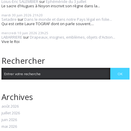
Loius-Eric SALEMBIER
sur
Éphéméride du 3 juillet
Le sacre d'Hugues à Noyon inscrivit son règne dans la...
mardi 30
juin 2026
21h20
Setadire
sur
Dans le monde et dans notre Pays légal en folie...
Qui est cette Laure TOGRAF dont on parle souvent....
mercredi 10
juin 2026
23h25
LABARRIERE
sur
Drapeaux, insignes, emblèmes, objets d'Action...
Vive le Roi
Rechercher
Archives
août 2026
juillet 2026
juin 2026
mai 2026