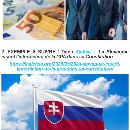
2. EXEMPLE À SUIVRE ! Dans
Aleteia
:
La Slovaquie
inscrit l’interdiction de la GPA dans sa Constitution...
https://fr.aleteia.org/2025/09/26/la-slovaquie-inscrit-
linterdiction-de-la-gpa-dans-sa-constitution/