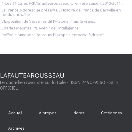
1. Les 11 Cafés FRP/lafautearousseau, première saison, 2010/2011...
La France pittoresque présente L'Histoire de France de Bainville en
fondu enchaîné
L'Exposition de Versailles dit l'Histoire, mais la vraie...
Charles Maurras : "L'Avenir de l'Intelligence"
Raffaele Simone : "Pourquoi l'Europe s'enracine à droite"
LAFAUTEAROUSSEAU
Le quotidien royaliste sur la toile - ISSN 2490-9580 - SITE
OFFICIEL
Accueil
À propos
Notes
Catégories
Archives