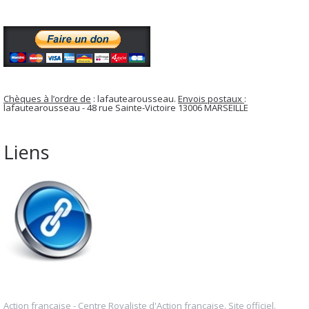
Chèques à l’ordre de
: lafautearousseau.
Envois postaux
:
lafautearousseau - 48 rue Sainte-Victoire 13006 MARSEILLE
Liens
Action française - Centre Royaliste d'Action française. Site officiel.