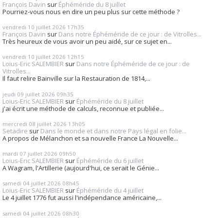
François Davin
sur
Éphéméride du 8 juillet
Pourriez-vous nous en dire un peu plus sur cette méthode ?
vendredi 10
juillet 2026
17h35
François Davin
sur
Dans notre Éphéméride de ce jour : de Vitrolles...
Très heureux de vous avoir un peu aidé, sur ce sujet en...
vendredi 10
juillet 2026
12h15
Loius-Eric SALEMBIER
sur
Dans notre Éphéméride de ce jour : de
Vitrolles...
Il faut relire Bainville sur la Restauration de 1814,...
jeudi 09
juillet 2026
09h35
Loius-Eric SALEMBIER
sur
Éphéméride du 8 juillet
j'ai écrit une méthode de calculs, reconnue et publiée...
mercredi 08
juillet 2026
13h05
Setadire
sur
Dans le monde et dans notre Pays légal en folie...
A propos de Mélanchon et sa nouvelle France La Nouvelle...
mardi 07
juillet 2026
09h50
Loius-Eric SALEMBIER
sur
Éphéméride du 6 juillet
A Wagram, l'Artillerie (aujourd'hui, ce serait le Génie...
samedi 04
juillet 2026
08h45
Loius-Eric SALEMBIER
sur
Éphéméride du 4 juillet
Le 4 juillet 1776 fut aussi l'indépendance américaine,...
samedi 04
juillet 2026
08h30