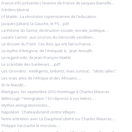
France info présente L'Histoire de France de Jacques Bainville...
Frédéric Mistral
J-F Mattéi : La révolution copernicienne de l'education.
Jacques Julliard, la Gauche, le PS....pdf
La théorie du Genre, destruction sociale, morale, politique....
Lazare Carnot : aux sources du Génocide vendéen...
Le dossier du Point : Ces Rois qui ont fait la France...
Le mythe d'Antigone, de l'Antiquité à... Jean Anouilh.
Le regard vide, de Jean-François Mattéi
Le scandale des banlieues.....pdf
Les Girondins : intelligents, brillants, mais surtout... "idiots utiles".
Les vrais amis de l'Afrique et des Africains.....
M. le Maudit....
Martigues 1er septembre 2012 Hommage à Charles Maurras
Métissage ? Immigration ? En réponse à vos lettres.....
Mythes immigrationnistes....
Napoléon : Chateaubriand contre Villepin...
Notre entretien avec Le Dauphiné Libéré sur Charles Maurras...
Philippe Val crache le morceau.....