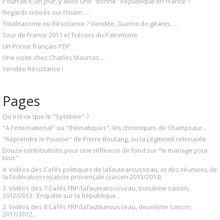
Pourrait-il, un jour, y avoir une "bonne" République en France ?
Regards croisés sur l'Islam.....
Totalitarisme ou Résistance ? Vendée, Guerre de géants.....
Tour de France 2011 et Trésors du Patrimoine
Un Prince français PDF
Une visite chez Charles Maurras....
Vendée Résistance !
Pages
Qu'est-ce que le "Système" ?
"A l'international" ou "thématiques", les chroniques de Champsaur...
"Reprendre le Pouvoir" de Pierre Boutang, ou la Légitimité retrouvée
Douze contributions pour une réflexion de fond sur "le mariage pour
tous"
4. Vidéos des Cafés politiques de lafautearousseau, et des réunions de
la Fédération royaliste provençale (saison 2013/2014)
3. Vidéos des 7 Cafés FRP/lafautearousseau, troisième saison,
2012/2013 : Enquête sur la République...
2. Vidéos des 8 Cafés FRP/lafautearousseau, deuxième saison,
2011/2012...