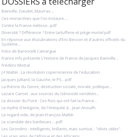
DOSSIERS à télécharger
Bainville, Daudet, Maurras....
Ces monarchies que l'on instaure.....
Contre la France métisse...pdf
Diversité ? Différence ? Entre tartufferie et piège mortel.pdf
En réponse aux élucubrations d'Eric Besson et d'autres officiels du
Système...
Folco de Baroncelli Camargue
France info présente L'Histoire de France de Jacques Bainville...
Frédéric Mistral
J-F Mattéi : La révolution copernicienne de l'education.
Jacques Julliard, la Gauche, le PS....pdf
La théorie du Genre, destruction sociale, morale, politique....
Lazare Carnot : aux sources du Génocide vendéen...
Le dossier du Point : Ces Rois qui ont fait la France...
Le mythe d'Antigone, de l'Antiquité à... Jean Anouilh.
Le regard vide, de Jean-François Mattéi
Le scandale des banlieues.....pdf
Les Girondins : intelligents, brillants, mais surtout... "idiots utiles".
Les vrais amis de l'Afrique et des Africains.....