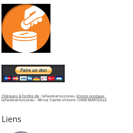
Chèques à l’ordre de
: lafautearousseau.
Envois postaux
:
lafautearousseau - 48 rue Sainte-Victoire 13006 MARSEILLE
Liens