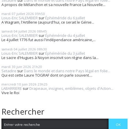
Setadire
sur
Dans le monde et dans notre Pays légal en folie...
A propos de Mélanchon et sa nouvelle France La Nouvelle...
mardi 07
juillet 2026
09h50
Loius-Eric SALEMBIER
sur
Éphéméride du 6 juillet
A Wagram, l'Artillerie (aujourd'hui, ce serait le Génie...
samedi 04
juillet 2026
08h45
Loius-Eric SALEMBIER
sur
Éphéméride du 4 juillet
Le 4 juillet 1776 fut aussi l'indépendance américaine,...
samedi 04
juillet 2026
08h30
Loius-Eric SALEMBIER
sur
Éphéméride du 3 juillet
Le sacre d'Hugues à Noyon inscrivit son règne dans la...
mardi 30
juin 2026
21h20
Setadire
sur
Dans le monde et dans notre Pays légal en folie...
Qui est cette Laure TOGRAF dont on parle souvent....
mercredi 10
juin 2026
23h25
LABARRIERE
sur
Drapeaux, insignes, emblèmes, objets d'Action...
Vive le Roi
Rechercher