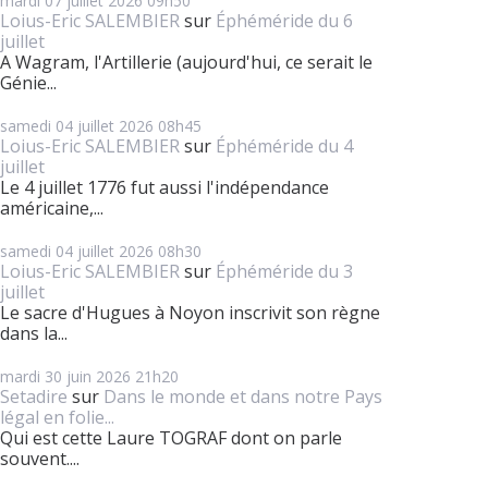
mardi 07
juillet 2026
09h50
Loius-Eric SALEMBIER
sur
Éphéméride du 6
juillet
A Wagram, l'Artillerie (aujourd'hui, ce serait le
Génie...
samedi 04
juillet 2026
08h45
Loius-Eric SALEMBIER
sur
Éphéméride du 4
juillet
Le 4 juillet 1776 fut aussi l'indépendance
américaine,...
samedi 04
juillet 2026
08h30
Loius-Eric SALEMBIER
sur
Éphéméride du 3
juillet
Le sacre d'Hugues à Noyon inscrivit son règne
dans la...
mardi 30
juin 2026
21h20
Setadire
sur
Dans le monde et dans notre Pays
légal en folie...
Qui est cette Laure TOGRAF dont on parle
souvent....