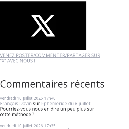
VENEZ POSTER/COMMENTER/PARTAGER SUR
"X" AVEC NOUS !
Commentaires récents
vendredi 10
juillet 2026
17h40
François Davin
sur
Éphéméride du 8 juillet
Pourriez-vous nous en dire un peu plus sur
cette méthode ?
vendredi 10
juillet 2026
17h35