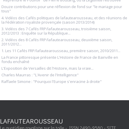
"Reprendre le Pouvoir" de Pierre Boutang, ou la Légitimité retrouvée
Douze contributions pour une réflexion de fond sur "le mariage pour
tous"
4. Vidéos des Cafés politiques de lafautearousseau, et des réunions de
la Fédération royaliste provençale (saison 2013/2014)
3. Vidéos des 7 Cafés FRP/lafautearousseau, troisième saison,
2012/2013 : Enquête sur la République...
2. Vidéos des 8 Cafés FRP/lafautearousseau, deuxième saison,
2011/2012...
1. Les 11 Cafés FRP/lafautearousseau, première saison, 2010/2011...
La France pittoresque présente L'Histoire de France de Bainville en
fondu enchaîné
L'Exposition de Versailles dit l'Histoire, mais la vraie...
Charles Maurras : "L'Avenir de l'Intelligence"
Raffaele Simone : "Pourquoi l'Europe s'enracine à droite"
LAFAUTEAROUSSEAU
Le quotidien royaliste sur la toile - ISSN 2490-9580 - SITE