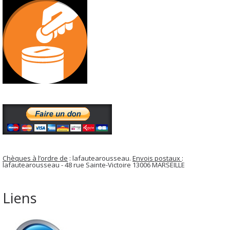
Chèques à l’ordre de
: lafautearousseau.
Envois postaux
:
lafautearousseau - 48 rue Sainte-Victoire 13006 MARSEILLE
Liens