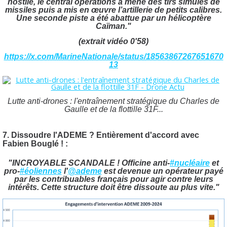
hostile, le central opérations a mené des tirs simulés de
missiles puis a mis en œuvre l’artillerie de petits calibres.
Une seconde piste a été abattue par un hélicoptère
Caïman."
(extrait vidéo 0'58)
https://x.com/MarineNationale/status/18563867267651670
13
Lutte anti-drones : l'entraînement stratégique du Charles de
Gaulle et de la flottille 31F...
7. Dissoudre l'ADEME ? Entièrement d'accord avec
Fabien Bouglé ! :
"INCROYABLE SCANDALE ! Officine anti-
#nucléaire
et
pro-
#éoliennes
l'
@ademe
est devenue un opérateur payé
par les contribuables français pour agir contre leurs
intérêts. Cette structure doit être dissoute au plus vite."