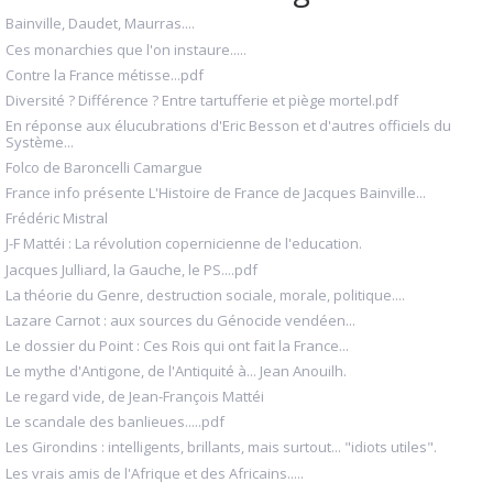
Bainville, Daudet, Maurras....
Ces monarchies que l'on instaure.....
Contre la France métisse...pdf
Diversité ? Différence ? Entre tartufferie et piège mortel.pdf
En réponse aux élucubrations d'Eric Besson et d'autres officiels du
Système...
Folco de Baroncelli Camargue
France info présente L'Histoire de France de Jacques Bainville...
Frédéric Mistral
J-F Mattéi : La révolution copernicienne de l'education.
Jacques Julliard, la Gauche, le PS....pdf
La théorie du Genre, destruction sociale, morale, politique....
Lazare Carnot : aux sources du Génocide vendéen...
Le dossier du Point : Ces Rois qui ont fait la France...
Le mythe d'Antigone, de l'Antiquité à... Jean Anouilh.
Le regard vide, de Jean-François Mattéi
Le scandale des banlieues.....pdf
Les Girondins : intelligents, brillants, mais surtout... "idiots utiles".
Les vrais amis de l'Afrique et des Africains.....