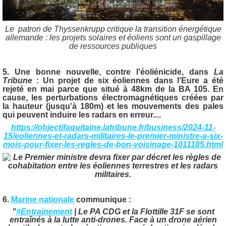
Le patron de Thyssenkrupp critique la transition énergétique
allemande : les projets solaires et éoliens sont un gaspillage
de ressources publiques
5. Une bonne nouvelle, contre l'éoliénicide, dans
La
Tribune
: Un projet de six éoliennes dans l'Eure a été
rejeté en mai parce que situé à 48km de la BA 105. En
cause, les perturbations électromagnétiques créées par
la hauteur (jusqu'à 180m) et les mouvements des pales
qui peuvent induire les radars en erreur....
https://objectifaquitaine.latribune.fr/business/2024-11-
15/eoliennes-et-radars-militaires-le-premier-ministre-a-six-
mois-pour-fixer-les-regles-de-bon-voisinage-1011185.html
6.
Marine nationale
communique :
"
#Entrainement
| Le PA CDG et la Flottille 31F se sont
entraînés à la lutte anti-drones. Face à un drone aérien