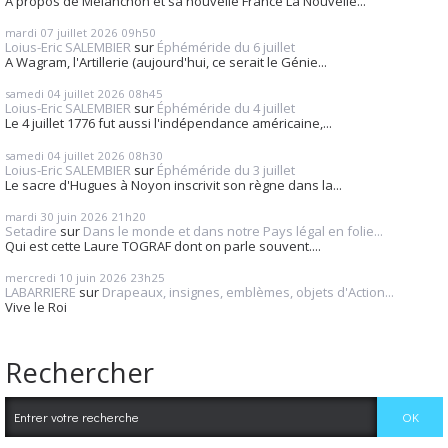
A propos de Mélanchon et sa nouvelle France La Nouvelle...
mardi 07
juillet 2026
09h50
Loius-Eric SALEMBIER
sur
Éphéméride du 6 juillet
A Wagram, l'Artillerie (aujourd'hui, ce serait le Génie...
samedi 04
juillet 2026
08h45
Loius-Eric SALEMBIER
sur
Éphéméride du 4 juillet
Le 4 juillet 1776 fut aussi l'indépendance américaine,...
samedi 04
juillet 2026
08h30
Loius-Eric SALEMBIER
sur
Éphéméride du 3 juillet
Le sacre d'Hugues à Noyon inscrivit son règne dans la...
mardi 30
juin 2026
21h20
Setadire
sur
Dans le monde et dans notre Pays légal en folie...
Qui est cette Laure TOGRAF dont on parle souvent....
mercredi 10
juin 2026
23h25
LABARRIERE
sur
Drapeaux, insignes, emblèmes, objets d'Action...
Vive le Roi
Rechercher