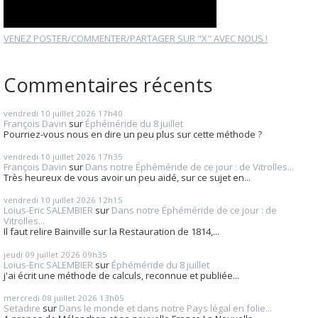
VENEZ POSTER/COMMENTER/PARTAGER SUR "X" AVEC NOUS !
Commentaires récents
vendredi 10
juillet 2026
17h40
François Davin
sur
Éphéméride du 8 juillet
Pourriez-vous nous en dire un peu plus sur cette méthode ?
vendredi 10
juillet 2026
17h35
François Davin
sur
Dans notre Éphéméride de ce jour : de Vitrolles...
Très heureux de vous avoir un peu aidé, sur ce sujet en...
vendredi 10
juillet 2026
12h15
Loius-Eric SALEMBIER
sur
Dans notre Éphéméride de ce jour : de
Vitrolles...
Il faut relire Bainville sur la Restauration de 1814,...
jeudi 09
juillet 2026
09h35
Loius-Eric SALEMBIER
sur
Éphéméride du 8 juillet
j'ai écrit une méthode de calculs, reconnue et publiée...
mercredi 08
juillet 2026
13h05
Setadire
sur
Dans le monde et dans notre Pays légal en folie...