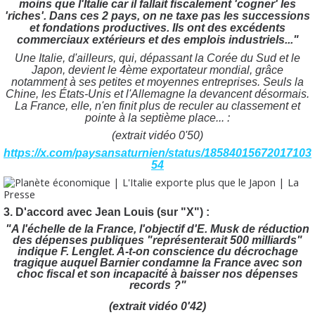
moins que l'Italie car il fallait fiscalement 'cogner' les
'riches'. Dans ces 2 pays, on ne taxe pas les successions
et fondations productives. Ils ont des excédents
commerciaux extérieurs et des emplois industriels..."
Une Italie, d'ailleurs, qui, dépassant la Corée du Sud et le
Japon, devient le 4ème exportateur mondial, grâce
notamment à ses petites et moyennes entreprises.
Seuls la
Chine, les États-Unis et l'Allemagne la devancent désormais.
La France, elle, n'en finit plus de reculer au classement et
pointe à la septième place... :
(extrait vidéo 0'50)
https://x.com/paysansaturnien/status/18584015672017103
54
3. D'accord avec
Jean Louis (sur "X") :
"A l'échelle de la France, l'objectif d'E. Musk de réduction
des dépenses publiques "représenterait 500 milliards"
indique F. Lenglet. A-t-on conscience du décrochage
tragique auquel Barnier condamne la France avec son
choc fiscal et son incapacité à baisser nos dépenses
records ?"
(extrait vidéo 0'42)