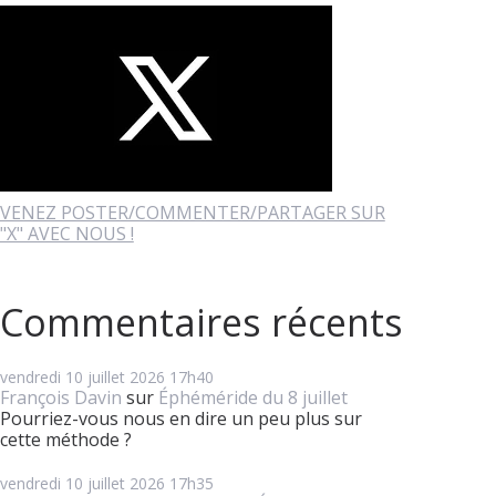
VENEZ POSTER/COMMENTER/PARTAGER SUR
"X" AVEC NOUS !
Commentaires récents
vendredi 10
juillet 2026
17h40
François Davin
sur
Éphéméride du 8 juillet
Pourriez-vous nous en dire un peu plus sur
cette méthode ?
vendredi 10
juillet 2026
17h35