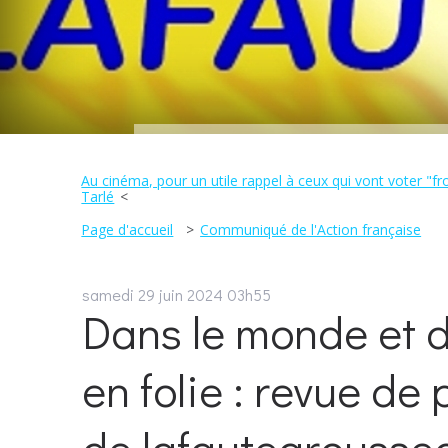
Au cinéma, pour un utile rappel à ceux qui vont voter "f
Tarlé
Page d'accueil
Communiqué de l'Action française
samedi 29
juin 2024
03h55
Dans le monde et d
en folie : revue de 
de lafautearoussea