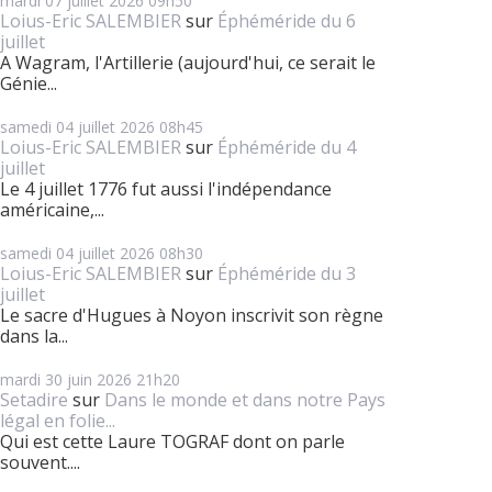
mardi 07
juillet 2026
09h50
Loius-Eric SALEMBIER
sur
Éphéméride du 6
juillet
A Wagram, l'Artillerie (aujourd'hui, ce serait le
Génie...
samedi 04
juillet 2026
08h45
Loius-Eric SALEMBIER
sur
Éphéméride du 4
juillet
Le 4 juillet 1776 fut aussi l'indépendance
américaine,...
samedi 04
juillet 2026
08h30
Loius-Eric SALEMBIER
sur
Éphéméride du 3
juillet
Le sacre d'Hugues à Noyon inscrivit son règne
dans la...
mardi 30
juin 2026
21h20
Setadire
sur
Dans le monde et dans notre Pays
légal en folie...
Qui est cette Laure TOGRAF dont on parle
souvent....