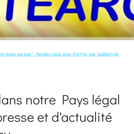
ront popu qui pue" : Rendez-vous avec Pol Pot, par Guilhem de
ans notre Pays légal
presse et d'actualité
u...