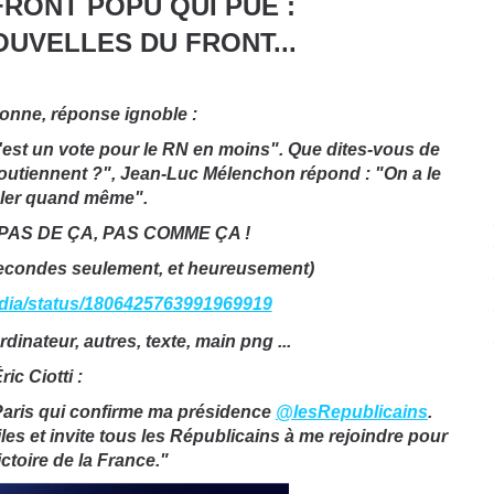
FRONT POPU QUI PUE :
UVELLES DU FRONT...
onne, réponse ignoble :
 c'est un vote pour le RN en moins". Que dites-vous de
outiennent ?", Jean-Luc Mélenchon répond : "On a le
goler quand même".
 PAS DE ÇA, PAS COMME ÇA !
e secondes seulement, et heureusement)
edia/status/1806425763991969919
ric Ciotti :
e Paris qui confirme ma présidence
@lesRepublicains
.
les et invite tous les Républicains à me rejoindre pour
ictoire de la France."