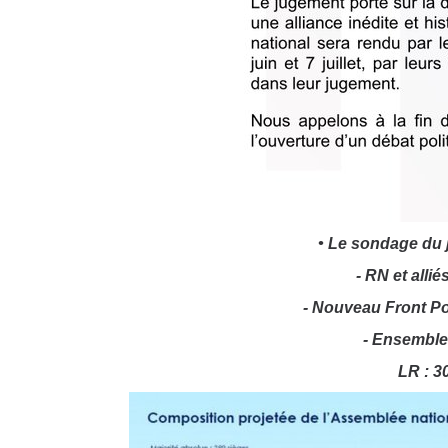
• Le sondage du j
- RN et allié
- Nouveau Front Po
- Ensemble 
LR : 30