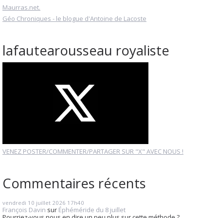
Maurras.net.
Géo Chroniques - le blogue d'Antoine de Lacoste
lafautearousseau royaliste
VENEZ POSTER/COMMENTER/PARTAGER SUR "X" AVEC NOUS !
Commentaires récents
vendredi 10
juillet 2026
17h40
François Davin
sur
Éphéméride du 8 juillet
Pourriez-vous nous en dire un peu plus sur cette méthode ?