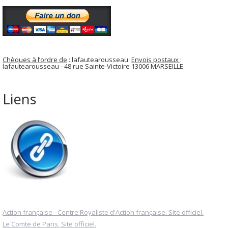
Chèques à l’ordre de
: lafautearousseau.
Envois postaux
:
lafautearousseau - 48 rue Sainte-Victoire 13006 MARSEILLE
Liens
Action française - Centre Royaliste d'Action française. Site officiel.
Le Comte de Paris. Site officiel.