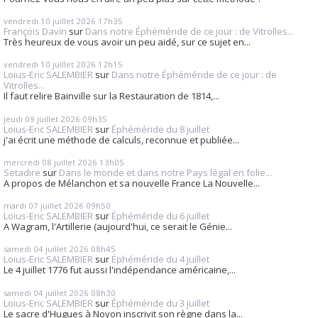
vendredi 10
juillet 2026
17h35
François Davin
sur
Dans notre Éphéméride de ce jour : de Vitrolles...
Très heureux de vous avoir un peu aidé, sur ce sujet en...
vendredi 10
juillet 2026
12h15
Loius-Eric SALEMBIER
sur
Dans notre Éphéméride de ce jour : de
Vitrolles...
Il faut relire Bainville sur la Restauration de 1814,...
jeudi 09
juillet 2026
09h35
Loius-Eric SALEMBIER
sur
Éphéméride du 8 juillet
j'ai écrit une méthode de calculs, reconnue et publiée...
mercredi 08
juillet 2026
13h05
Setadire
sur
Dans le monde et dans notre Pays légal en folie...
A propos de Mélanchon et sa nouvelle France La Nouvelle...
mardi 07
juillet 2026
09h50
Loius-Eric SALEMBIER
sur
Éphéméride du 6 juillet
A Wagram, l'Artillerie (aujourd'hui, ce serait le Génie...
samedi 04
juillet 2026
08h45
Loius-Eric SALEMBIER
sur
Éphéméride du 4 juillet
Le 4 juillet 1776 fut aussi l'indépendance américaine,...
samedi 04
juillet 2026
08h30
Loius-Eric SALEMBIER
sur
Éphéméride du 3 juillet
Le sacre d'Hugues à Noyon inscrivit son règne dans la...