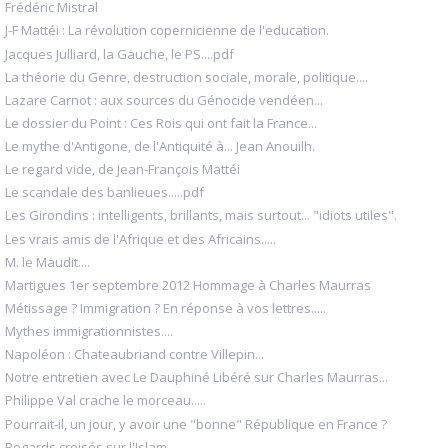
Frédéric Mistral
J-F Mattéi : La révolution copernicienne de l'education.
Jacques Julliard, la Gauche, le PS....pdf
La théorie du Genre, destruction sociale, morale, politique....
Lazare Carnot : aux sources du Génocide vendéen...
Le dossier du Point : Ces Rois qui ont fait la France...
Le mythe d'Antigone, de l'Antiquité à... Jean Anouilh.
Le regard vide, de Jean-François Mattéi
Le scandale des banlieues.....pdf
Les Girondins : intelligents, brillants, mais surtout... "idiots utiles".
Les vrais amis de l'Afrique et des Africains.....
M. le Maudit....
Martigues 1er septembre 2012 Hommage à Charles Maurras
Métissage ? Immigration ? En réponse à vos lettres.....
Mythes immigrationnistes....
Napoléon : Chateaubriand contre Villepin...
Notre entretien avec Le Dauphiné Libéré sur Charles Maurras...
Philippe Val crache le morceau.....
Pourrait-il, un jour, y avoir une "bonne" République en France ?
Regards croisés sur l'Islam.....