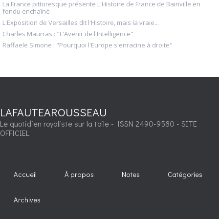
La France pittoresque présente L'Histoire de France de Bainville en
fondu enchaîné
L'Exposition de Versailles dit l'Histoire, mais la vraie...
Charles Maurras : "L'Avenir de l'Intelligence"
Raffaele Simone : "Pourquoi l'Europe s'enracine à droite"
LAFAUTEAROUSSEAU
Le quotidien royaliste sur la toile - ISSN 2490-9580 - SITE
OFFICIEL
Accueil
À propos
Notes
Catégories
Archives