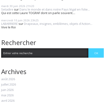
mardi 30
juin 2026
21h20
Setadire
sur
Dans le monde et dans notre Pays légal en folie...
Qui est cette Laure TOGRAF dont on parle souvent....
mercredi 10
juin 2026
23h25
LABARRIERE
sur
Drapeaux, insignes, emblèmes, objets d'Action...
Vive le Roi
Rechercher
Archives
août 2026
juillet 2026
juin 2026
mai 2026
avril 2026