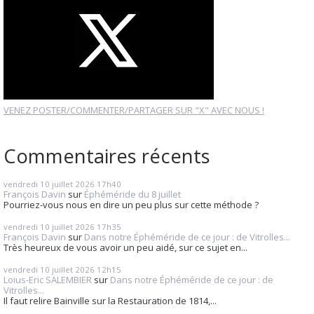
VENEZ POSTER/COMMENTER/PARTAGER SUR "X" AVEC NOUS !
Commentaires récents
vendredi 10
juillet 2026
17h40
François Davin
sur
Éphéméride du 8 juillet
Pourriez-vous nous en dire un peu plus sur cette méthode ?
vendredi 10
juillet 2026
17h35
François Davin
sur
Dans notre Éphéméride de ce jour : de Vitrolles...
Très heureux de vous avoir un peu aidé, sur ce sujet en...
vendredi 10
juillet 2026
12h15
Loius-Eric SALEMBIER
sur
Dans notre Éphéméride de ce jour : de
Vitrolles...
Il faut relire Bainville sur la Restauration de 1814,...