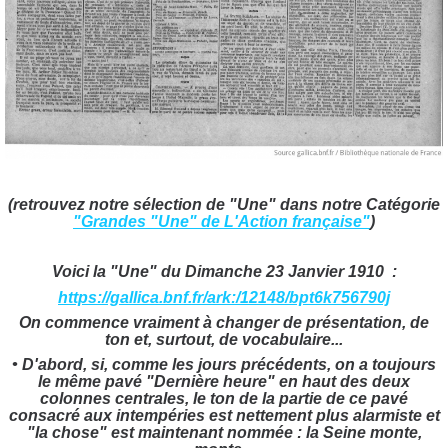
(retrouvez notre sélection de "Une" dans notre Catégorie
"Grandes "Une" de L'Action française"
)
Voici la "Une" du Dimanche 23 Janvier 1910 :
https://gallica.bnf.fr/ark:/12148/bpt6k756790j
On commence vraiment à changer de présentation, de
ton et, surtout, de vocabulaire...
• D'abord, si, comme les jours précédents, on a toujours
le même pavé "Dernière heure" en haut des deux
colonnes centrales, le ton de la partie de ce pavé
consacré aux intempéries est nettement plus alarmiste et
"la chose" est maintenant nommée : la Seine monte,