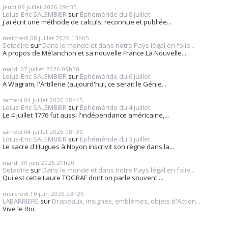
jeudi 09
juillet 2026
09h35
Loius-Eric SALEMBIER
sur
Éphéméride du 8 juillet
j'ai écrit une méthode de calculs, reconnue et publiée...
mercredi 08
juillet 2026
13h05
Setadire
sur
Dans le monde et dans notre Pays légal en folie...
A propos de Mélanchon et sa nouvelle France La Nouvelle...
mardi 07
juillet 2026
09h50
Loius-Eric SALEMBIER
sur
Éphéméride du 6 juillet
A Wagram, l'Artillerie (aujourd'hui, ce serait le Génie...
samedi 04
juillet 2026
08h45
Loius-Eric SALEMBIER
sur
Éphéméride du 4 juillet
Le 4 juillet 1776 fut aussi l'indépendance américaine,...
samedi 04
juillet 2026
08h30
Loius-Eric SALEMBIER
sur
Éphéméride du 3 juillet
Le sacre d'Hugues à Noyon inscrivit son règne dans la...
mardi 30
juin 2026
21h20
Setadire
sur
Dans le monde et dans notre Pays légal en folie...
Qui est cette Laure TOGRAF dont on parle souvent....
mercredi 10
juin 2026
23h25
LABARRIERE
sur
Drapeaux, insignes, emblèmes, objets d'Action...
Vive le Roi