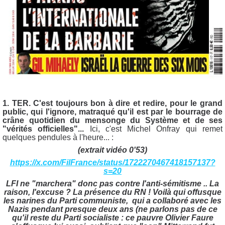
1. TER. C'est toujours bon à dire et redire, pour le grand
public, qui l'ignore, matraqué qu'il est par le bourrage de
crâne quotidien du mensonge du Système et de ses
"vérités officielles"...
Ici, c'est Michel Onfray qui remet
quelques pendules à l'heure... :
(extrait vidéo 0'53)
https://x.com/FilFrance/status/1722270467418157137?
s=20
LFI
ne "marchera" donc pas contre l'anti-sémitisme .. La
raison, l'excuse ? La présence du
RN ! Voilà qui offusque
les narines du
Parti communiste, qui a collaboré avec les
Nazis pendant presque deux ans (ne parlons pas de ce
qu'il reste du Parti socialiste : ce pauvre Olivier Faure