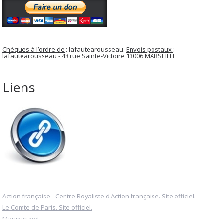
Chèques à l’ordre de
: lafautearousseau.
Envois postaux
:
lafautearousseau - 48 rue Sainte-Victoire 13006 MARSEILLE
Liens
Action française - Centre Royaliste d'Action française. Site officiel.
Le Comte de Paris. Site officiel.
Maurras.net.