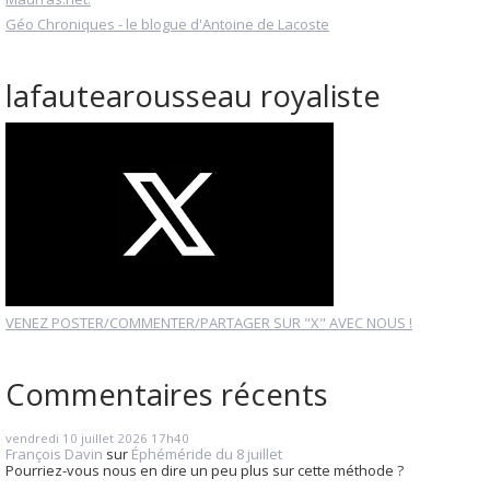
Géo Chroniques - le blogue d'Antoine de Lacoste
lafautearousseau royaliste
VENEZ POSTER/COMMENTER/PARTAGER SUR "X" AVEC NOUS !
Commentaires récents
vendredi 10
juillet 2026
17h40
François Davin
sur
Éphéméride du 8 juillet
Pourriez-vous nous en dire un peu plus sur cette méthode ?