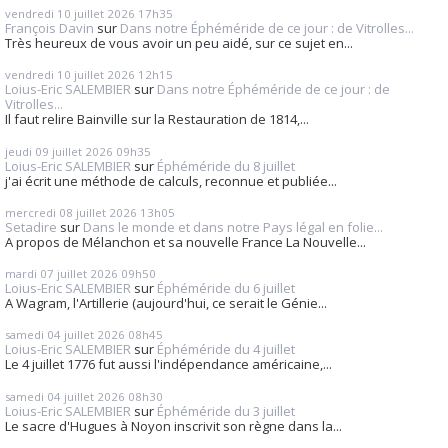
vendredi 10
juillet 2026
17h35
François Davin
sur
Dans notre Éphéméride de ce jour : de Vitrolles...
Très heureux de vous avoir un peu aidé, sur ce sujet en...
vendredi 10
juillet 2026
12h15
Loius-Eric SALEMBIER
sur
Dans notre Éphéméride de ce jour : de
Vitrolles...
Il faut relire Bainville sur la Restauration de 1814,...
jeudi 09
juillet 2026
09h35
Loius-Eric SALEMBIER
sur
Éphéméride du 8 juillet
j'ai écrit une méthode de calculs, reconnue et publiée...
mercredi 08
juillet 2026
13h05
Setadire
sur
Dans le monde et dans notre Pays légal en folie...
A propos de Mélanchon et sa nouvelle France La Nouvelle...
mardi 07
juillet 2026
09h50
Loius-Eric SALEMBIER
sur
Éphéméride du 6 juillet
A Wagram, l'Artillerie (aujourd'hui, ce serait le Génie...
samedi 04
juillet 2026
08h45
Loius-Eric SALEMBIER
sur
Éphéméride du 4 juillet
Le 4 juillet 1776 fut aussi l'indépendance américaine,...
samedi 04
juillet 2026
08h30
Loius-Eric SALEMBIER
sur
Éphéméride du 3 juillet
Le sacre d'Hugues à Noyon inscrivit son règne dans la...