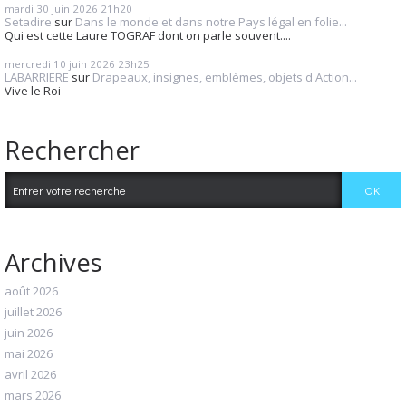
mardi 30
juin 2026
21h20
Setadire
sur
Dans le monde et dans notre Pays légal en folie...
Qui est cette Laure TOGRAF dont on parle souvent....
mercredi 10
juin 2026
23h25
LABARRIERE
sur
Drapeaux, insignes, emblèmes, objets d'Action...
Vive le Roi
Rechercher
Archives
août 2026
juillet 2026
juin 2026
mai 2026
avril 2026
mars 2026