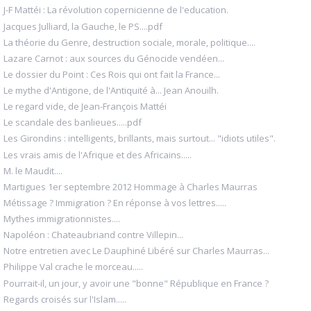
J-F Mattéi : La révolution copernicienne de l'education.
Jacques Julliard, la Gauche, le PS....pdf
La théorie du Genre, destruction sociale, morale, politique....
Lazare Carnot : aux sources du Génocide vendéen...
Le dossier du Point : Ces Rois qui ont fait la France...
Le mythe d'Antigone, de l'Antiquité à... Jean Anouilh.
Le regard vide, de Jean-François Mattéi
Le scandale des banlieues.....pdf
Les Girondins : intelligents, brillants, mais surtout... "idiots utiles".
Les vrais amis de l'Afrique et des Africains.....
M. le Maudit....
Martigues 1er septembre 2012 Hommage à Charles Maurras
Métissage ? Immigration ? En réponse à vos lettres.....
Mythes immigrationnistes....
Napoléon : Chateaubriand contre Villepin...
Notre entretien avec Le Dauphiné Libéré sur Charles Maurras...
Philippe Val crache le morceau.....
Pourrait-il, un jour, y avoir une "bonne" République en France ?
Regards croisés sur l'Islam.....