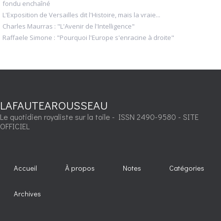
fondu enchaîné
L'Exposition de Versailles dit l'Histoire, mais la vraie...
Charles Maurras : "L'Avenir de l'Intelligence"
Raffaele Simone : "Pourquoi l'Europe s'enracine à droite"
LAFAUTEAROUSSEAU
Le quotidien royaliste sur la toile - ISSN 2490-9580 - SITE
OFFICIEL
Accueil
À propos
Notes
Catégories
Archives