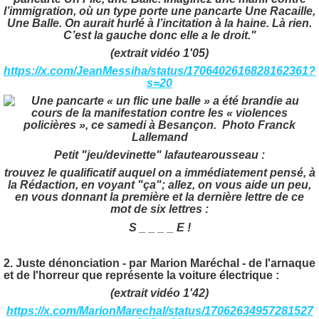
l’immigration, où un type porte une pancarte Une Racaille,
Une Balle. On aurait hurlé à l’incitation à la haine. Là rien.
C’est la gauche donc elle a le droit."
(extrait vidéo 1'05)
https://x.com/JeanMessiha/status/1706402616828162361?
s=20
Petit "jeu/devinette" lafautearousseau :
trouvez le qualificatif auquel on a immédiatement pensé, à
la Rédaction, en voyant "ça"; allez, on vous aide un peu,
en vous donnant la première et la dernière lettre de ce
mot de six lettres :
S _ _ _ _ E !
2. Juste dénonciation - par Marion Maréchal - de l'arnaque
et de l'horreur que représente la voiture électrique :
(extrait vidéo 1'42)
https://x.com/MarionMarechal/status/17062634957281527