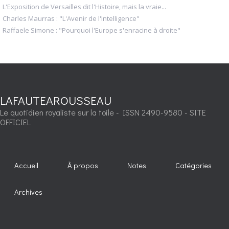
L'Exposition de Versailles dit l'Histoire, mais la vraie...
Charles Maurras : "L'Avenir de l'Intelligence"
Raffaele Simone : "Pourquoi l'Europe s'enracine à droite"
LAFAUTEAROUSSEAU
Le quotidien royaliste sur la toile - ISSN 2490-9580 - SITE
OFFICIEL
Accueil
À propos
Notes
Catégories
Archives