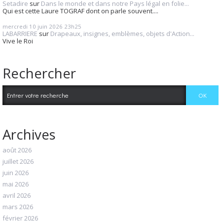
Setadire
sur
Dans le monde et dans notre Pays légal en folie...
Qui est cette Laure TOGRAF dont on parle souvent....
mercredi 10
juin 2026
23h25
LABARRIERE
sur
Drapeaux, insignes, emblèmes, objets d'Action...
Vive le Roi
Rechercher
Archives
août 2026
juillet 2026
juin 2026
mai 2026
avril 2026
mars 2026
février 2026