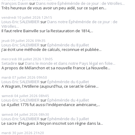
François Davin
sur
Dans notre Éphéméride de ce jour : de Vitrolles...
Très heureux de vous avoir un peu aidé, sur ce sujet en...
vendredi 10
juillet 2026
12h15
Loius-Eric SALEMBIER
sur
Dans notre Éphéméride de ce jour : de
Vitrolles...
Il faut relire Bainville sur la Restauration de 1814,...
jeudi 09
juillet 2026
09h35
Loius-Eric SALEMBIER
sur
Éphéméride du 8 juillet
j'ai écrit une méthode de calculs, reconnue et publiée...
mercredi 08
juillet 2026
13h05
Setadire
sur
Dans le monde et dans notre Pays légal en folie...
A propos de Mélanchon et sa nouvelle France La Nouvelle...
mardi 07
juillet 2026
09h50
Loius-Eric SALEMBIER
sur
Éphéméride du 6 juillet
A Wagram, l'Artillerie (aujourd'hui, ce serait le Génie...
samedi 04
juillet 2026
08h45
Loius-Eric SALEMBIER
sur
Éphéméride du 4 juillet
Le 4 juillet 1776 fut aussi l'indépendance américaine,...
samedi 04
juillet 2026
08h30
Loius-Eric SALEMBIER
sur
Éphéméride du 3 juillet
Le sacre d'Hugues à Noyon inscrivit son règne dans la...
mardi 30
juin 2026
21h20