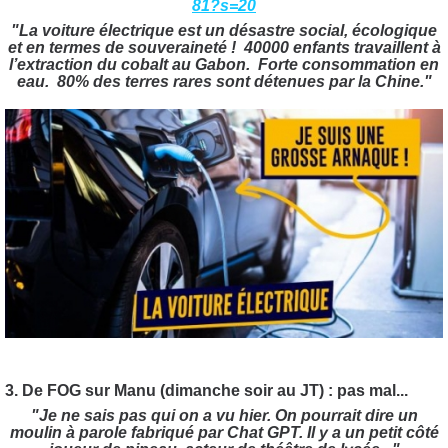
81?s=20
"La voiture électrique est un désastre social, écologique
et en termes de souveraineté !
40000 enfants travaillent à
l’extraction du cobalt au Gabon.
Forte consommation en
eau.
80% des terres rares sont détenues par la Chine."
3. De FOG sur Manu (dimanche soir au JT) : pas mal...
"Je ne sais pas qui on a vu hier. On pourrait dire un
moulin à parole fabriqué par Chat GPT. Il y a un petit côté