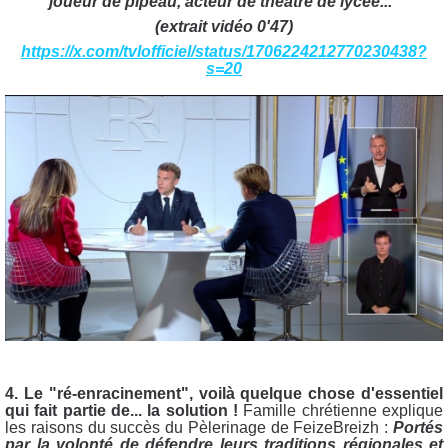
joueur de pipeau, acteur de théâtre de lycée..."
(extrait vidéo 0'47)
https://x.com/tvlofficiel/status/1706224212770230438?
s=20
4. Le "ré-enracinement", voilà quelque chose d'essentiel
qui fait partie de... la solution !
Famille chrétienne explique
les raisons du succès du Pèlerinage de
FeizeBreizh :
Portés
par la volonté de défendre leurs traditions régionales et