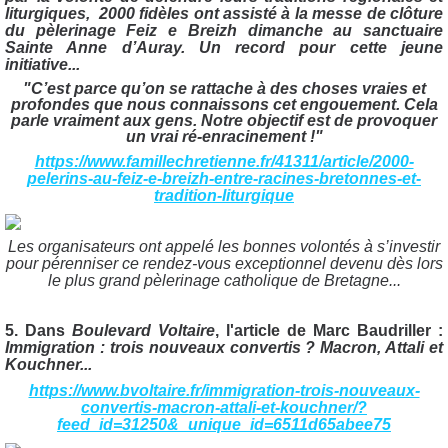
liturgiques, 2000 fidèles ont assisté à la messe de clôture
du pèlerinage Feiz e Breizh dimanche au sanctuaire
Sainte Anne d’Auray. Un record pour cette jeune
initiative...
"C’est parce qu’on se rattache à des choses vraies et
profondes que nous connaissons cet engouement. Cela
parle vraiment aux gens. Notre objectif est de provoquer
un vrai ré-enracinement !"
https://www.famillechretienne.fr/41311/article/2000-
pelerins-au-feiz-e-breizh-entre-racines-bretonnes-et-
tradition-liturgique
Les organisateurs ont appelé les bonnes volontés à s’investir
pour pérenniser ce rendez-vous exceptionnel devenu dès lors
le plus grand pèlerinage catholique de Bretagne...
5. Dans
Boulevard Voltaire
, l'article de Marc Baudriller :
Immigration : trois nouveaux convertis ? Macron, Attali et
Kouchner...
https://www.bvoltaire.fr/immigration-trois-nouveaux-
convertis-macron-attali-et-kouchner/?
feed_id=31250&_unique_id=6511d65abee75