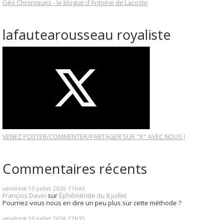
Géo Chroniques - le blogue d'Antoine de Lacoste
lafautearousseau royaliste
VENEZ POSTER/COMMENTER/PARTAGER SUR "X" AVEC NOUS !
Commentaires récents
vendredi 10
juillet 2026
17h40
François Davin
sur
Éphéméride du 8 juillet
Pourriez-vous nous en dire un peu plus sur cette méthode ?
vendredi 10
juillet 2026
17h35