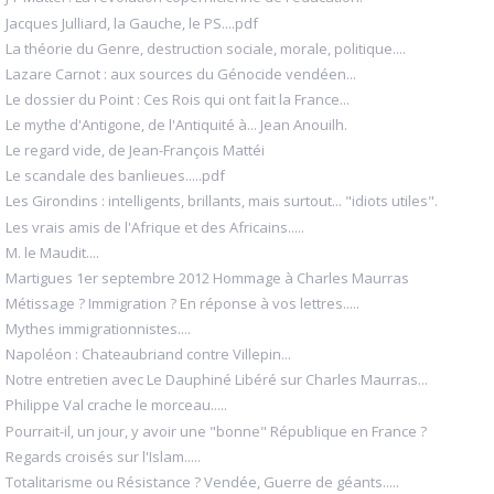
Jacques Julliard, la Gauche, le PS....pdf
La théorie du Genre, destruction sociale, morale, politique....
Lazare Carnot : aux sources du Génocide vendéen...
Le dossier du Point : Ces Rois qui ont fait la France...
Le mythe d'Antigone, de l'Antiquité à... Jean Anouilh.
Le regard vide, de Jean-François Mattéi
Le scandale des banlieues.....pdf
Les Girondins : intelligents, brillants, mais surtout... "idiots utiles".
Les vrais amis de l'Afrique et des Africains.....
M. le Maudit....
Martigues 1er septembre 2012 Hommage à Charles Maurras
Métissage ? Immigration ? En réponse à vos lettres.....
Mythes immigrationnistes....
Napoléon : Chateaubriand contre Villepin...
Notre entretien avec Le Dauphiné Libéré sur Charles Maurras...
Philippe Val crache le morceau.....
Pourrait-il, un jour, y avoir une "bonne" République en France ?
Regards croisés sur l'Islam.....
Totalitarisme ou Résistance ? Vendée, Guerre de géants.....