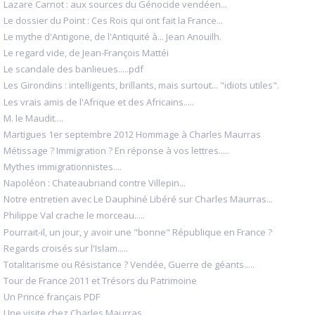
Lazare Carnot : aux sources du Génocide vendéen...
Le dossier du Point : Ces Rois qui ont fait la France...
Le mythe d'Antigone, de l'Antiquité à... Jean Anouilh.
Le regard vide, de Jean-François Mattéi
Le scandale des banlieues.....pdf
Les Girondins : intelligents, brillants, mais surtout... "idiots utiles".
Les vrais amis de l'Afrique et des Africains.....
M. le Maudit....
Martigues 1er septembre 2012 Hommage à Charles Maurras
Métissage ? Immigration ? En réponse à vos lettres.....
Mythes immigrationnistes....
Napoléon : Chateaubriand contre Villepin...
Notre entretien avec Le Dauphiné Libéré sur Charles Maurras...
Philippe Val crache le morceau.....
Pourrait-il, un jour, y avoir une "bonne" République en France ?
Regards croisés sur l'Islam.....
Totalitarisme ou Résistance ? Vendée, Guerre de géants.....
Tour de France 2011 et Trésors du Patrimoine
Un Prince français PDF
Une visite chez Charles Maurras....