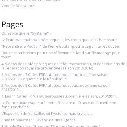
Vendée Résistance !
Pages
Qu'est-ce que le "Système" ?
"A l'international" ou "thématiques", les chroniques de Champsaur...
"Reprendre le Pouvoir" de Pierre Boutang, ou la Légitimité retrouvée
Douze contributions pour une réflexion de fond sur "le mariage pour
tous"
4. Vidéos des Cafés politiques de lafautearousseau, et des réunions de
la Fédération royaliste provençale (saison 2013/2014)
3. Vidéos des 7 Cafés FRP/lafautearousseau, troisième saison,
2012/2013 : Enquête sur la République...
2. Vidéos des 8 Cafés FRP/lafautearousseau, deuxième saison,
2011/2012...
1. Les 11 Cafés FRP/lafautearousseau, première saison, 2010/2011...
La France pittoresque présente L'Histoire de France de Bainville en
fondu enchaîné
L'Exposition de Versailles dit l'Histoire, mais la vraie...
Charles Maurras : "L'Avenir de l'Intelligence"
Raffaele Simone : "Pourquoi l'Europe s'enracine à droite"