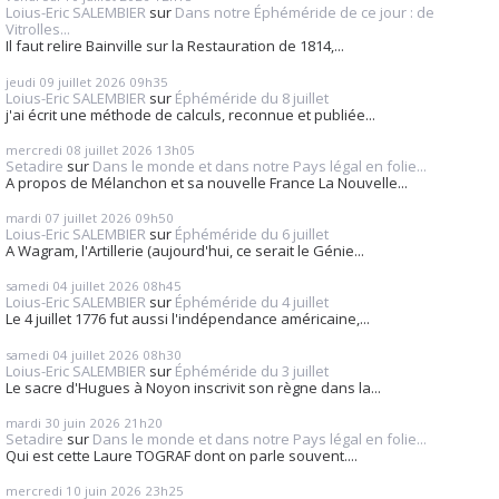
Loius-Eric SALEMBIER
sur
Dans notre Éphéméride de ce jour : de
Vitrolles...
Il faut relire Bainville sur la Restauration de 1814,...
jeudi 09
juillet 2026
09h35
Loius-Eric SALEMBIER
sur
Éphéméride du 8 juillet
j'ai écrit une méthode de calculs, reconnue et publiée...
mercredi 08
juillet 2026
13h05
Setadire
sur
Dans le monde et dans notre Pays légal en folie...
A propos de Mélanchon et sa nouvelle France La Nouvelle...
mardi 07
juillet 2026
09h50
Loius-Eric SALEMBIER
sur
Éphéméride du 6 juillet
A Wagram, l'Artillerie (aujourd'hui, ce serait le Génie...
samedi 04
juillet 2026
08h45
Loius-Eric SALEMBIER
sur
Éphéméride du 4 juillet
Le 4 juillet 1776 fut aussi l'indépendance américaine,...
samedi 04
juillet 2026
08h30
Loius-Eric SALEMBIER
sur
Éphéméride du 3 juillet
Le sacre d'Hugues à Noyon inscrivit son règne dans la...
mardi 30
juin 2026
21h20
Setadire
sur
Dans le monde et dans notre Pays légal en folie...
Qui est cette Laure TOGRAF dont on parle souvent....
mercredi 10
juin 2026
23h25