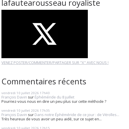
lafautearousseau royaliste
VENEZ POSTER/COMMENTER/PARTAGER SUR "X" AVEC NOUS !
Commentaires récents
vendredi 10
juillet 2026
17h40
François Davin
sur
Éphéméride du 8 juillet
Pourriez-vous nous en dire un peu plus sur cette méthode ?
vendredi 10
juillet 2026
17h35
François Davin
sur
Dans notre Éphéméride de ce jour : de Vitrolles...
Très heureux de vous avoir un peu aidé, sur ce sujet en...
vendredi 10
juillet 2026
12h15