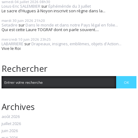
samedi 04
juillet 2026
08h30
Loius-Eric SALEMBIER
sur
Éphéméride du 3 juillet
Le sacre d'Hugues à Noyon inscrivit son règne dans la...
mardi 30
juin 2026
21h20
Setadire
sur
Dans le monde et dans notre Pays légal en folie...
Qui est cette Laure TOGRAF dont on parle souvent....
mercredi 10
juin 2026
23h25
LABARRIERE
sur
Drapeaux, insignes, emblèmes, objets d'Action...
Vive le Roi
Rechercher
Archives
août 2026
juillet 2026
juin 2026
mai 2026