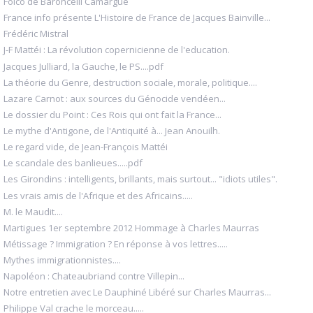
Folco de Baroncelli Camargue
France info présente L'Histoire de France de Jacques Bainville...
Frédéric Mistral
J-F Mattéi : La révolution copernicienne de l'education.
Jacques Julliard, la Gauche, le PS....pdf
La théorie du Genre, destruction sociale, morale, politique....
Lazare Carnot : aux sources du Génocide vendéen...
Le dossier du Point : Ces Rois qui ont fait la France...
Le mythe d'Antigone, de l'Antiquité à... Jean Anouilh.
Le regard vide, de Jean-François Mattéi
Le scandale des banlieues.....pdf
Les Girondins : intelligents, brillants, mais surtout... "idiots utiles".
Les vrais amis de l'Afrique et des Africains.....
M. le Maudit....
Martigues 1er septembre 2012 Hommage à Charles Maurras
Métissage ? Immigration ? En réponse à vos lettres.....
Mythes immigrationnistes....
Napoléon : Chateaubriand contre Villepin...
Notre entretien avec Le Dauphiné Libéré sur Charles Maurras...
Philippe Val crache le morceau.....