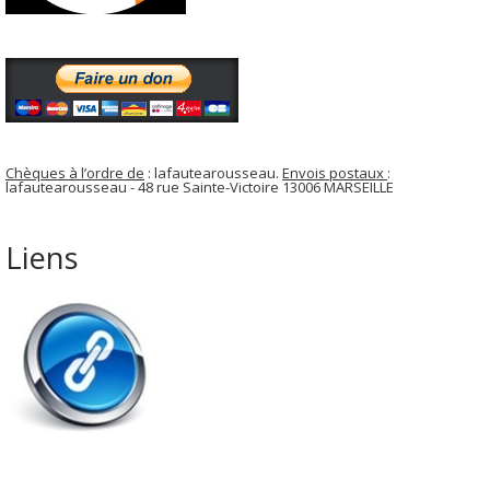
Chèques à l’ordre de
: lafautearousseau.
Envois postaux
:
lafautearousseau - 48 rue Sainte-Victoire 13006 MARSEILLE
Liens