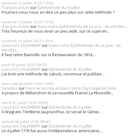
vendredi 10
juillet 2026
17h40
François Davin
sur
Éphéméride du 8 juillet
Pourriez-vous nous en dire un peu plus sur cette méthode ?
vendredi 10
juillet 2026
17h35
François Davin
sur
Dans notre Éphéméride de ce jour : de Vitrolles...
Très heureux de vous avoir un peu aidé, sur ce sujet en...
vendredi 10
juillet 2026
12h15
Loius-Eric SALEMBIER
sur
Dans notre Éphéméride de ce jour : de
Vitrolles...
Il faut relire Bainville sur la Restauration de 1814,...
jeudi 09
juillet 2026
09h35
Loius-Eric SALEMBIER
sur
Éphéméride du 8 juillet
j'ai écrit une méthode de calculs, reconnue et publiée...
mercredi 08
juillet 2026
13h05
Setadire
sur
Dans le monde et dans notre Pays légal en folie...
A propos de Mélanchon et sa nouvelle France La Nouvelle...
mardi 07
juillet 2026
09h50
Loius-Eric SALEMBIER
sur
Éphéméride du 6 juillet
A Wagram, l'Artillerie (aujourd'hui, ce serait le Génie...
samedi 04
juillet 2026
08h45
Loius-Eric SALEMBIER
sur
Éphéméride du 4 juillet
Le 4 juillet 1776 fut aussi l'indépendance américaine,...