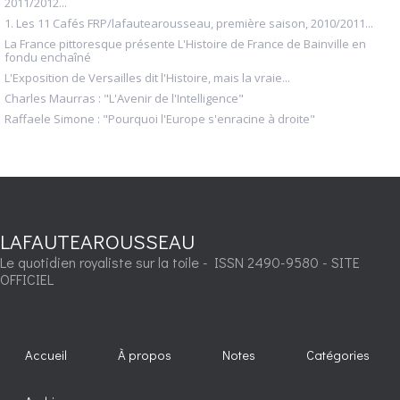
2011/2012...
1. Les 11 Cafés FRP/lafautearousseau, première saison, 2010/2011...
La France pittoresque présente L'Histoire de France de Bainville en
fondu enchaîné
L'Exposition de Versailles dit l'Histoire, mais la vraie...
Charles Maurras : "L'Avenir de l'Intelligence"
Raffaele Simone : "Pourquoi l'Europe s'enracine à droite"
LAFAUTEAROUSSEAU
Le quotidien royaliste sur la toile - ISSN 2490-9580 - SITE
OFFICIEL
Accueil
À propos
Notes
Catégories