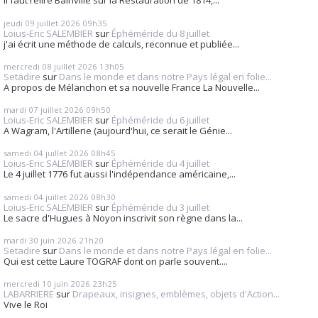
Il faut relire Bainville sur la Restauration de 1814,...
jeudi 09
juillet 2026
09h35
Loius-Eric SALEMBIER
sur
Éphéméride du 8 juillet
j'ai écrit une méthode de calculs, reconnue et publiée...
mercredi 08
juillet 2026
13h05
Setadire
sur
Dans le monde et dans notre Pays légal en folie...
A propos de Mélanchon et sa nouvelle France La Nouvelle...
mardi 07
juillet 2026
09h50
Loius-Eric SALEMBIER
sur
Éphéméride du 6 juillet
A Wagram, l'Artillerie (aujourd'hui, ce serait le Génie...
samedi 04
juillet 2026
08h45
Loius-Eric SALEMBIER
sur
Éphéméride du 4 juillet
Le 4 juillet 1776 fut aussi l'indépendance américaine,...
samedi 04
juillet 2026
08h30
Loius-Eric SALEMBIER
sur
Éphéméride du 3 juillet
Le sacre d'Hugues à Noyon inscrivit son règne dans la...
mardi 30
juin 2026
21h20
Setadire
sur
Dans le monde et dans notre Pays légal en folie...
Qui est cette Laure TOGRAF dont on parle souvent....
mercredi 10
juin 2026
23h25
LABARRIERE
sur
Drapeaux, insignes, emblèmes, objets d'Action...
Vive le Roi