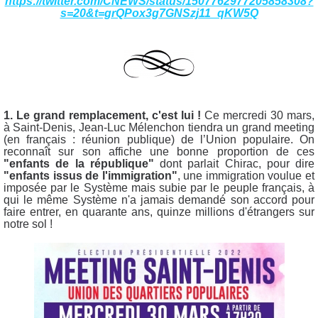
https://twitter.com/CNEWS/status/1507762977205858308?
s=20&t=grQPox3g7GNSzj11_qKW5Q
1. Le grand remplacement, c'est lui !
Ce
mercredi 30 mars,
à Saint-Denis, Jean-Luc Mélenchon tiendra un grand meeting
(en français : réunion publique) de l’Union populaire. On
reconnaît sur son affiche une bonne proportion de ces
"enfants de la république"
dont parlait Chirac, pour dire
"enfants issus de l'immigration"
, une immigration voulue et
imposée par le Système mais subie par le peuple français, à
qui le même Système n'a jamais demandé son accord pour
faire entrer, en quarante ans, quinze millions d'étrangers sur
notre sol !