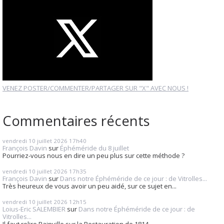
VENEZ POSTER/COMMENTER/PARTAGER SUR "X" AVEC NOUS !
Commentaires récents
vendredi 10
juillet 2026
17h40
François Davin
sur
Éphéméride du 8 juillet
Pourriez-vous nous en dire un peu plus sur cette méthode ?
vendredi 10
juillet 2026
17h35
François Davin
sur
Dans notre Éphéméride de ce jour : de Vitrolles...
Très heureux de vous avoir un peu aidé, sur ce sujet en...
vendredi 10
juillet 2026
12h15
Loius-Eric SALEMBIER
sur
Dans notre Éphéméride de ce jour : de
Vitrolles...