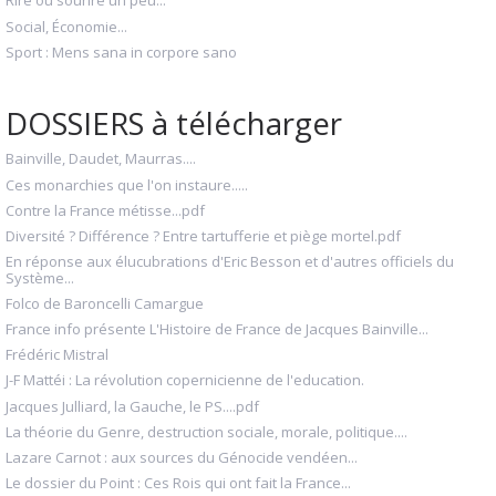
Rire ou sourire un peu...
Social, Économie...
Sport : Mens sana in corpore sano
DOSSIERS à télécharger
Bainville, Daudet, Maurras....
Ces monarchies que l'on instaure.....
Contre la France métisse...pdf
Diversité ? Différence ? Entre tartufferie et piège mortel.pdf
En réponse aux élucubrations d'Eric Besson et d'autres officiels du
Système...
Folco de Baroncelli Camargue
France info présente L'Histoire de France de Jacques Bainville...
Frédéric Mistral
J-F Mattéi : La révolution copernicienne de l'education.
Jacques Julliard, la Gauche, le PS....pdf
La théorie du Genre, destruction sociale, morale, politique....
Lazare Carnot : aux sources du Génocide vendéen...
Le dossier du Point : Ces Rois qui ont fait la France...