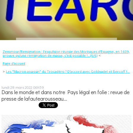
Zemmour/Remigration : l'expulsion réussie des Morisques d'Espagne, en 1609,
prouve qu'une remigration de masse, c'est possible !...(6/6)
Page d'accueil
Les "Macron assassin" du Trocadéro ? D'accord avec Goldnadel et Bercoff !...
lundi 28
mars 2022
06h59
Dans le monde et dans notre Pays légal en folie : revue de
presse de lafautearousseau...