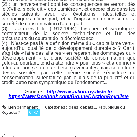
(2) : un renversement dont les conséquences se verront dès
le XVIIIe, siècle dit « des Lumières », et encore plus dans les
siècles suivants avec les révolutions industrielles et
économiques d'une part, et « l'imposition douce » de la
société de consommation d'autre part.
(3) : Jacques Ellul (1912-1994), historien et sociologue,
contempteur de la société technicienne et l'un des
précurseurs du courant de la décroissance.
(4) : N'est-ce pas là la définition même du « capitalisme vert »,
aujourd'hui qualifié de « développement durable » ? Car il
s'agit de « faire des affaires » en réparant les dommages du «
développement » et d'une société de consommation que
celui-ci, pourtant, tend à atteindre « pour tous » et à donner «
à tous », non selon leurs besoins véritables mais selon leurs
désirs suscités par cette même société séductrice de
consommation, si tentatrice par le biais de la publicité et du
crédit, autre nom sympathique de l'endettement...
Sources :
http://www.actionroyaliste.fr/
https://www.facebook.com/GroupeDActionRoyaliste
Lien permanent
Catégories :
Idées, débats...
,
République ou
Royauté ?
0