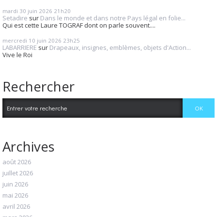
mardi 30
juin 2026
21h20
Setadire
sur
Dans le monde et dans notre Pays légal en folie...
Qui est cette Laure TOGRAF dont on parle souvent....
mercredi 10
juin 2026
23h25
LABARRIERE
sur
Drapeaux, insignes, emblèmes, objets d'Action...
Vive le Roi
Rechercher
Archives
août 2026
juillet 2026
juin 2026
mai 2026
avril 2026