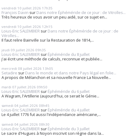
vendredi 10
juillet 2026
17h35
François Davin
sur
Dans notre Éphéméride de ce jour : de Vitrolles...
Très heureux de vous avoir un peu aidé, sur ce sujet en...
vendredi 10
juillet 2026
12h15
Loius-Eric SALEMBIER
sur
Dans notre Éphéméride de ce jour : de
Vitrolles...
Il faut relire Bainville sur la Restauration de 1814,...
jeudi 09
juillet 2026
09h35
Loius-Eric SALEMBIER
sur
Éphéméride du 8 juillet
j'ai écrit une méthode de calculs, reconnue et publiée...
mercredi 08
juillet 2026
13h05
Setadire
sur
Dans le monde et dans notre Pays légal en folie...
A propos de Mélanchon et sa nouvelle France La Nouvelle...
mardi 07
juillet 2026
09h50
Loius-Eric SALEMBIER
sur
Éphéméride du 6 juillet
A Wagram, l'Artillerie (aujourd'hui, ce serait le Génie...
samedi 04
juillet 2026
08h45
Loius-Eric SALEMBIER
sur
Éphéméride du 4 juillet
Le 4 juillet 1776 fut aussi l'indépendance américaine,...
samedi 04
juillet 2026
08h30
Loius-Eric SALEMBIER
sur
Éphéméride du 3 juillet
Le sacre d'Hugues à Noyon inscrivit son règne dans la...