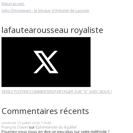
Maurras.net.
Géo Chroniques - le blogue d'Antoine de Lacoste
lafautearousseau royaliste
VENEZ POSTER/COMMENTER/PARTAGER SUR "X" AVEC NOUS !
Commentaires récents
vendredi 10
juillet 2026
17h40
François Davin
sur
Éphéméride du 8 juillet
Pourriez-vous nous en dire un peu plus sur cette méthode ?