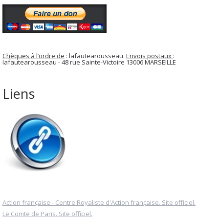
Chèques à l’ordre de
: lafautearousseau.
Envois postaux
:
lafautearousseau - 48 rue Sainte-Victoire 13006 MARSEILLE
Liens
Action française - Centre Royaliste d'Action française. Site officiel.
Le Comte de Paris. Site officiel.