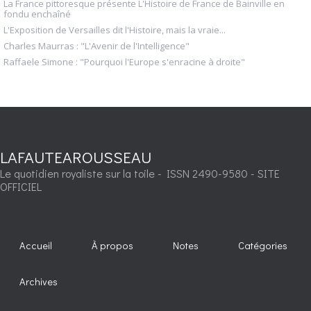
La France pittoresque présente L'Histoire de France de Bainville en
fondu enchaîné
L'Exposition de Versailles dit l'Histoire, mais la vraie...
Charles Maurras : "L'Avenir de l'Intelligence"
Raffaele Simone : "Pourquoi l'Europe s'enracine à droite"
LAFAUTEAROUSSEAU
Le quotidien royaliste sur la toile - ISSN 2490-9580 - SITE
OFFICIEL
Accueil
À propos
Notes
Catégories
Archives