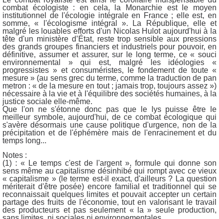
combat écologiste : en cela, la Monarchie est le moyen
institutionnel de l'écologie intégrale en France ; elle est, en
somme, « l'écologisme intégral ». La République, elle et
malgré les louables efforts d'un Nicolas Hulot aujourd'hui à la
tête d'un ministère d’État, reste trop sensible aux pressions
des grands groupes financiers et industriels pour pouvoir, en
définitive, assumer et assurer, sur le long terme, ce « souci
environnemental » qui est, malgré les idéologies «
progressistes » et consuméristes, le fondement de toute «
mesure » (au sens grec du terme, comme la traduction de pan
metron : « de la mesure en tout ; jamais trop, toujours assez »)
nécessaire à la vie et à l'équilibre des sociétés humaines, à la
justice sociale elle-même.
Que l'on ne s'étonne donc pas que le lys puisse être le
meilleur symbole, aujourd'hui, de ce combat écologique qui
s'avère désormais une cause politique d'urgence, non de la
précipitation et de l'éphémère mais de l'enracinement et du
temps long...
Notes :
(1) : « Le temps c'est de l'argent », formule qui donne son
sens même au capitalisme désinhibé qui rompt avec ce vieux
« capitalisme » (le terme est-il exact, d'ailleurs ? La question
mériterait d'être posée) encore familial et traditionnel qui se
reconnaissait quelques limites et pouvait accepter un certain
partage des fruits de l'économie, tout en valorisant le travail
des producteurs et pas seulement « la » seule production,
sans limites, ni sociales ni environnementales...