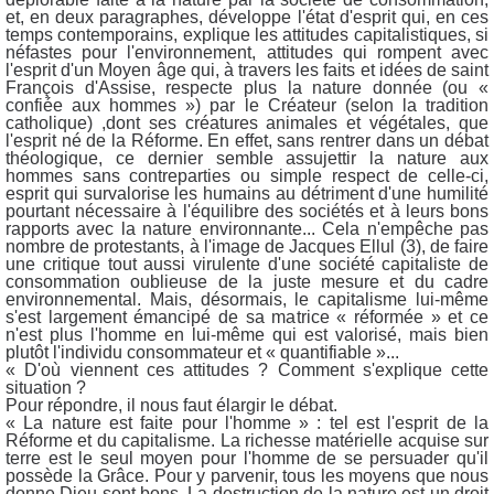
et, en deux paragraphes, développe l'état d'esprit qui, en ces
temps contemporains, explique les attitudes capitalistiques, si
néfastes pour l'environnement, attitudes qui rompent avec
l'esprit d'un Moyen âge qui, à travers les faits et idées de saint
François d'Assise, respecte plus la nature donnée (ou «
confiée aux hommes ») par le Créateur (selon la tradition
catholique) ,dont ses créatures animales et végétales, que
l'esprit né de la Réforme. En effet, sans rentrer dans un débat
théologique, ce dernier semble assujettir la nature aux
hommes sans contreparties ou simple respect de celle-ci,
esprit qui survalorise les humains au détriment d'une humilité
pourtant nécessaire à l'équilibre des sociétés et à leurs bons
rapports avec la nature environnante... Cela n'empêche pas
nombre de protestants, à l'image de Jacques Ellul (3), de faire
une critique tout aussi virulente d'une société capitaliste de
consommation oublieuse de la juste mesure et du cadre
environnemental. Mais, désormais, le capitalisme lui-même
s'est largement émancipé de sa matrice « réformée » et ce
n'est plus l'homme en lui-même qui est valorisé, mais bien
plutôt l'individu consommateur et « quantifiable »...
« D'où viennent ces attitudes ? Comment s'explique cette
situation ?
Pour répondre, il nous faut élargir le débat.
« La nature est faite pour l'homme » : tel est l'esprit de la
Réforme et du capitalisme. La richesse matérielle acquise sur
terre est le seul moyen pour l'homme de se persuader qu'il
possède la Grâce. Pour y parvenir, tous les moyens que nous
donne Dieu sont bons. La destruction de la nature est un droit