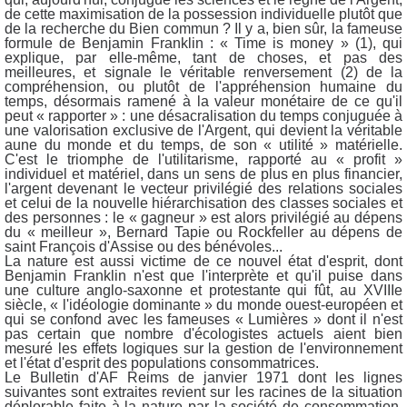
de cette maximisation de la possession individuelle plutôt que
de la recherche du Bien commun ? Il y a, bien sûr, la fameuse
formule de Benjamin Franklin : « Time is money » (1), qui
explique, par elle-même, tant de choses, et pas des
meilleures, et signale le véritable renversement (2) de la
compréhension, ou plutôt de l'appréhension humaine du
temps, désormais ramené à la valeur monétaire de ce qu'il
peut « rapporter » : une désacralisation du temps conjuguée à
une valorisation exclusive de l'Argent, qui devient la véritable
aune du monde et du temps, de son « utilité » matérielle.
C'est le triomphe de l'utilitarisme, rapporté au « profit »
individuel et matériel, dans un sens de plus en plus financier,
l'argent devenant le vecteur privilégié des relations sociales
et celui de la nouvelle hiérarchisation des classes sociales et
des personnes : le « gagneur » est alors privilégié au dépens
du « meilleur », Bernard Tapie ou Rockfeller au dépens de
saint François d'Assise ou des bénévoles...
La nature est aussi victime de ce nouvel état d'esprit, dont
Benjamin Franklin n'est que l'interprète et qu'il puise dans
une culture anglo-saxonne et protestante qui fût, au XVIIIe
siècle, « l'idéologie dominante » du monde ouest-européen et
qui se confond avec les fameuses « Lumières » dont il n'est
pas certain que nombre d'écologistes actuels aient bien
mesuré les effets logiques sur la gestion de l'environnement
et l'état d'esprit des populations consommatrices.
Le Bulletin d'AF Reims de janvier 1971 dont les lignes
suivantes sont extraites revient sur les racines de la situation
déplorable faite à la nature par la société de consommation,