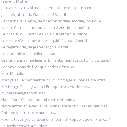
Frédéric Mistral
J-F Mattéi : La révolution copernicienne de l'education.
Jacques Julliard, la Gauche, le PS....pdf
La théorie du Genre, destruction sociale, morale, politique....
Lazare Carnot : aux sources du Génocide vendéen...
Le dossier du Point : Ces Rois qui ont fait la France...
Le mythe d'Antigone, de l'Antiquité à... Jean Anouilh.
Le regard vide, de Jean-François Mattéi
Le scandale des banlieues.....pdf
Les Girondins : intelligents, brillants, mais surtout... "idiots utiles".
Les vrais amis de l'Afrique et des Africains.....
M. le Maudit....
Martigues 1er septembre 2012 Hommage à Charles Maurras
Métissage ? Immigration ? En réponse à vos lettres.....
Mythes immigrationnistes....
Napoléon : Chateaubriand contre Villepin...
Notre entretien avec Le Dauphiné Libéré sur Charles Maurras...
Philippe Val crache le morceau.....
Pourrait-il, un jour, y avoir une "bonne" République en France ?
Regards croisés sur l'Islam.....