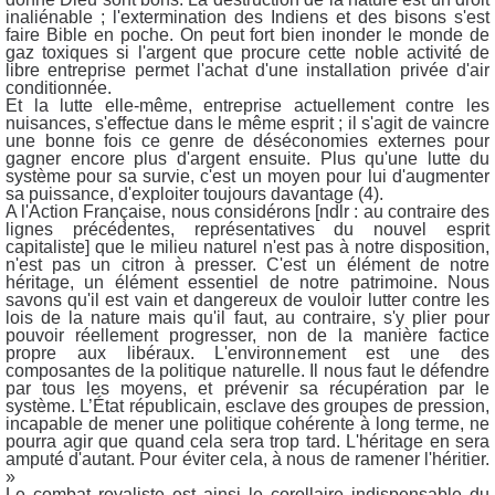
inaliénable ; l'extermination des Indiens et des bisons s'est
faire Bible en poche. On peut fort bien inonder le monde de
gaz toxiques si l'argent que procure cette noble activité de
libre entreprise permet l'achat d'une installation privée d'air
conditionnée.
Et la lutte elle-même, entreprise actuellement contre les
nuisances, s'effectue dans le même esprit ; il s'agit de vaincre
une bonne fois ce genre de déséconomies externes pour
gagner encore plus d'argent ensuite. Plus qu'une lutte du
système pour sa survie, c'est un moyen pour lui d'augmenter
sa puissance, d'exploiter toujours davantage (4).
A l'Action Française, nous considérons [ndlr : au contraire des
lignes précédentes, représentatives du nouvel esprit
capitaliste] que le milieu naturel n'est pas à notre disposition,
n'est pas un citron à presser. C'est un élément de notre
héritage, un élément essentiel de notre patrimoine. Nous
savons qu'il est vain et dangereux de vouloir lutter contre les
lois de la nature mais qu'il faut, au contraire, s'y plier pour
pouvoir réellement progresser, non de la manière factice
propre aux libéraux. L'environnement est une des
composantes de la politique naturelle. Il nous faut le défendre
par tous les moyens, et prévenir sa récupération par le
système. L’État républicain, esclave des groupes de pression,
incapable de mener une politique cohérente à long terme, ne
pourra agir que quand cela sera trop tard. L'héritage en sera
amputé d'autant. Pour éviter cela, à nous de ramener l'héritier.
»
Le combat royaliste est ainsi le corollaire indispensable du